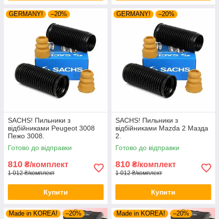
GERMANY!
–20%
GERMANY!
–20%
SACHS! Пильники з
SACHS! Пильники з
відбійниками Peugeot 3008
відбійниками Mazda 2 Мазда
Пежо 3008.
2.
Готово до відправки
Готово до відправки
810
810
₴/комплект
₴/комплект
1 012 ₴/комплект
1 012 ₴/комплект
Купити
Купити
Made in KOREA!
–20%
Made in KOREA!
–20%