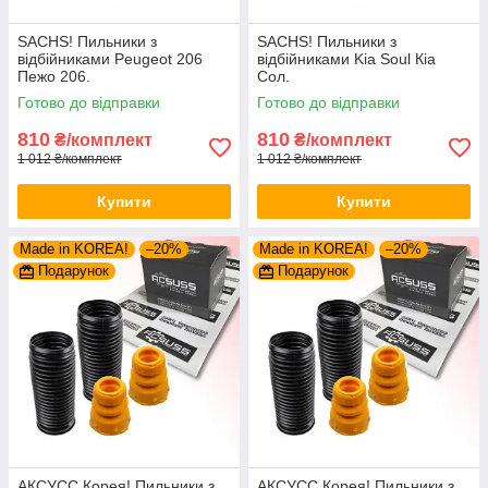
SACHS! Пильники з
SACHS! Пильники з
відбійниками Peugeot 206
відбійниками Kia Soul Кіа
Пежо 206.
Сол.
Готово до відправки
Готово до відправки
810
810
₴/комплект
₴/комплект
1 012 ₴/комплект
1 012 ₴/комплект
Купити
Купити
Made in KOREA!
–20%
Made in KOREA!
–20%
Подарунок
Подарунок
АКСУСС Корея! Пильники з
АКСУСС Корея! Пильники з