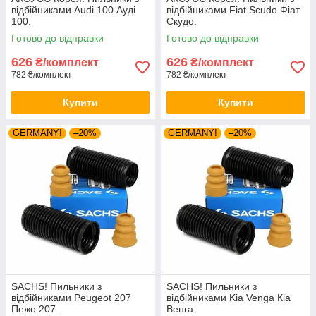
відбійниками Audi 100 Ауді
відбійниками Fiat Scudo Фіат
100.
Скудо.
Готово до відправки
Готово до відправки
626
626
₴/комплект
₴/комплект
782 ₴/комплект
782 ₴/комплект
Купити
Купити
GERMANY!
–20%
GERMANY!
–20%
SACHS! Пильники з
SACHS! Пильники з
відбійниками Peugeot 207
відбійниками Kia Venga Кіа
Пежо 207.
Венга.