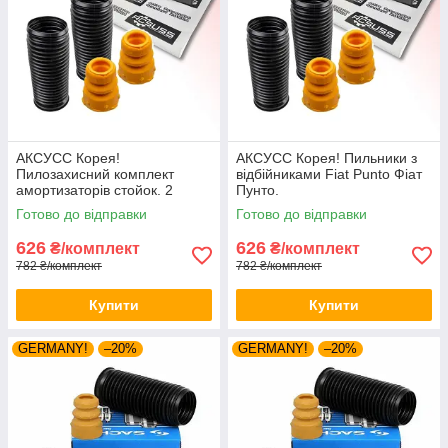
АКСУСС Корея!
АКСУСС Корея! Пильники з
Пилозахисний комплект
відбійниками Fiat Punto Фіат
амортизаторів стойок. 2
Пунто.
Пильники 2 відбійники
Готово до відправки
Готово до відправки
626
626
₴/комплект
₴/комплект
782 ₴/комплект
782 ₴/комплект
Купити
Купити
GERMANY!
–20%
GERMANY!
–20%