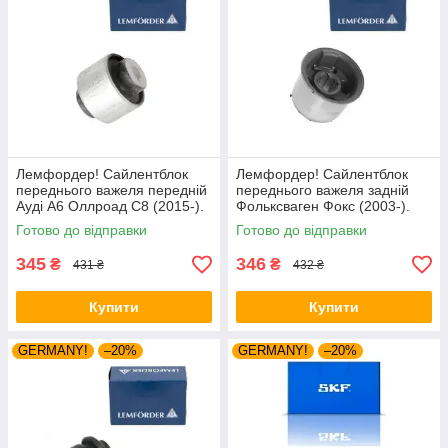
Лемфордер! Сайлентблок
Лемфордер! Сайлентблок
переднього важеля передній
переднього важеля задній
Ауді А6 Оллроад С8 (2015-).
Фольксваген Фокс (2003-).
Верхній. 42214 , FE108113 ,
34559 , JBU602 ,
Готово до відправки
Готово до відправки
VKDS331082
VKDS331037
345
346
₴
₴
431 ₴
432 ₴
Купити
Купити
GERMANY!
–20%
GERMANY!
–20%