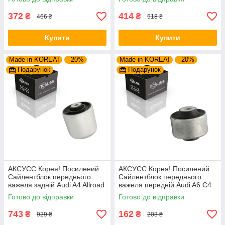
372
414
₴
₴
466 ₴
518 ₴
Купити
Купити
Made in KOREA!
–20%
Made in KOREA!
–20%
Подарунок
Подарунок
АКСУСС Корея! Посилений
АКСУСС Корея! Посилений
Сайлентблок переднього
Сайлентблок переднього
важеля задній Audi A4 Allroad
важеля передній Audi A6 C4
B8 (2002-). Нижній.
C5 (1994-). Верхній. 35379 ,
Готово до відправки
Готово до відправки
4H0407183 , TD1247W ,
JBU138 , TD1062W
VKDS331074
743
162
₴
₴
929 ₴
203 ₴