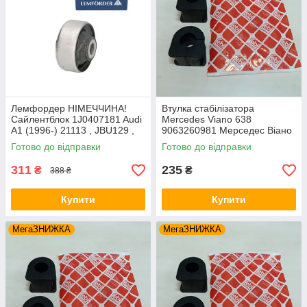
Лемфордер НІМЕЧЧИНА!
Втулка стабілізатора
Сайлентблок 1J0407181 Audi
Mercedes Viano 638
A1 (1996-) 21113 , JBU129 ,
9063260981 Мерседес Віано
VKDS331001
(1996-) Передня. Febi
Готово до відправки
Готово до відправки
Німеччина
311
235
₴
₴
388 ₴
Купити
Купити
МегаЗНИЖКА
МегаЗНИЖКА