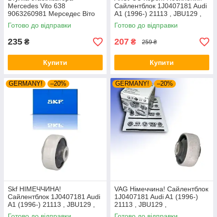
Mercedes Vito 638
Сайлентблок 1J0407181 Audi
9063260981 Мерседес Віто
A1 (1996-) 21113 , JBU129 ,
(1996-) Передня. Febi
VKDS331001
Готово до відправки
Готово до відправки
Німеччина
235
207
₴
₴
259 ₴
Купити
Купити
GERMANY!
–20%
GERMANY!
–20%
Skf НІМЕЧЧИНА!
VAG Німеччина! Сайлентблок
Сайлентблок 1J0407181 Audi
1J0407181 Audi A1 (1996-)
A1 (1996-) 21113 , JBU129 ,
21113 , JBU129 ,
VKDS331001
VKDS331001
Готово до відправки
Готово до відправки