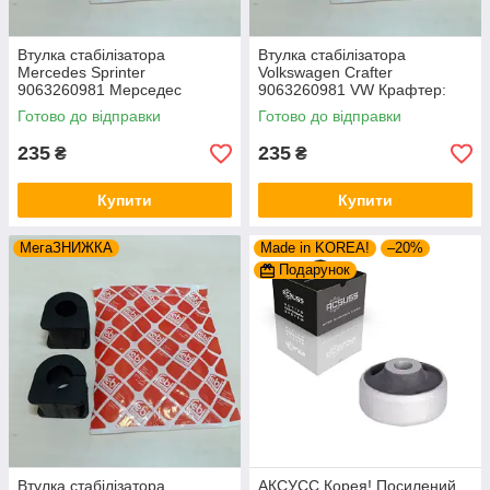
Втулка стабілізатора
Втулка стабілізатора
Mercedes Sprinter
Volkswagen Crafter
9063260981 Мерседес
9063260981 VW Крафтер:
Спринтер (2006-). Передня.
(2006-). Передня. Febi
Готово до відправки
Готово до відправки
Febi Німеччина
Німеччина
235
235
₴
₴
Купити
Купити
МегаЗНИЖКА
Made in KOREA!
–20%
Подарунок
Втулка стабілізатора
АКСУСС Корея! Посилений