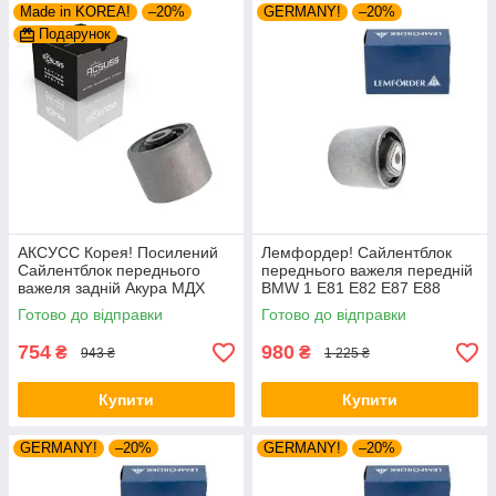
Made in KOREA!
–20%
GERMANY!
–20%
Подарунок
АКСУСС Корея! Посилений
Лемфордер! Сайлентблок
Сайлентблок переднього
переднього важеля передній
важеля задній Акура МДХ
BMW 1 E81 E82 E87 E88
(2004-). Нижній. HAB-PLB
(2004-). Нижній. Внутрішній.
Готово до відправки
Готово до відправки
37807 , JBU645 ,
VKDS338500
754
980
₴
₴
943 ₴
1 225 ₴
Купити
Купити
GERMANY!
–20%
GERMANY!
–20%