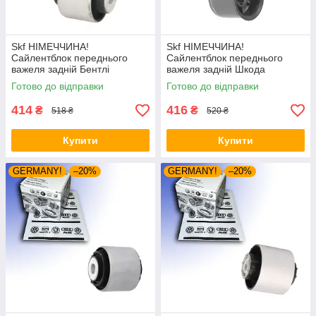
Skf НІМЕЧЧИНА!
Skf НІМЕЧЧИНА!
Сайлентблок переднього
Сайлентблок переднього
важеля задній Бентлі
важеля задній Шкода
Бентайга (2015-). Верхній.
Румстер (2006-). 34559 ,
Готово до відправки
Готово до відправки
42214 , FE108113 ,
JBU602 , VKDS331037
VKDS331082
414
416
₴
₴
518 ₴
520 ₴
Купити
Купити
GERMANY!
–20%
GERMANY!
–20%