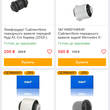
Лемфордер! Сайлентблок
Skf НІМЕЧЧИНА!
переднього важеля передній
Сайлентблок переднього
Ауді А1 Сіті Карвер (2018-).
важеля задній Mercedes E-
Нижній. 10203 , JBU161 ,
Class W211 S211 (2001-).
Готово до відправки
Готово до відправки
FE07856
Верхній. 43495 , JBU790 ,
VKDS338057
200
580
₴
₴
250 ₴
725 ₴
Купити
Купити
GERMANY!
–20%
GERMANY!
–20%