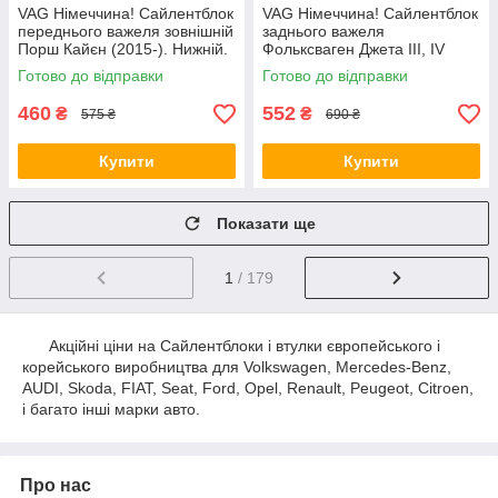
VAG Німеччина! Сайлентблок
VAG Німеччина! Сайлентблок
переднього важеля зовнішній
заднього важеля
Порш Кайєн (2015-). Нижній.
Фольксваген Джета III, IV
FE175192 , VKDS331087
(2004-). 38620 , FE29568 ,
Готово до відправки
Готово до відправки
VKDS431001
460
552
₴
₴
575 ₴
690 ₴
Купити
Купити
Показати ще
1
/ 179
Акційні ціни на Сайлентблоки і втулки європейського і
корейського виробництва для Volkswagen, Mercedes-Benz,
AUDI, Skoda, FIAT, Seat, Ford, Opel, Renault, Peugeot, Citroen,
і багато інші марки авто.
Про нас