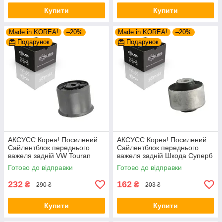
Купити
Купити
Made in KOREA!
–20%
Made in KOREA!
–20%
Подарунок
Подарунок
АКСУСС Корея! Посилений
АКСУСС Корея! Посилений
Сайлентблок переднього
Сайлентблок переднього
важеля задній VW Touran
важеля задній Шкода Суперб
(2003-). 34559 , JBU602 ,
I (1994-). Верхній. 35379 ,
Готово до відправки
Готово до відправки
VKDS331037
JBU138 , TD1062W
232
162
₴
₴
290 ₴
203 ₴
Купити
Купити