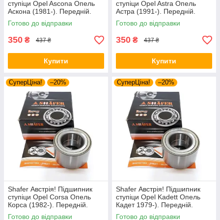
ступіци Opel Ascona Опель
ступіци Opel Astra Опель
Аскона (1981-). Передній.
Астра (1991-). Передній.
VKBA3256 , R153.14 ,
VKBA3256 , R153.14 ,
Готово до відправки
Готово до відправки
713644160
713644160
350
350
₴
₴
437 ₴
437 ₴
Купити
Купити
СуперЦіна!
–20%
СуперЦіна!
–20%
Shafer Австрія! Підшипник
Shafer Австрія! Підшипник
ступіци Opel Corsa Опель
ступіци Opel Kadett Опель
Корса (1982-). Передній.
Кадет 1979-). Передній.
VKBA3256 , R153.14 ,
VKBA3256 , R153.14 ,
Готово до відправки
Готово до відправки