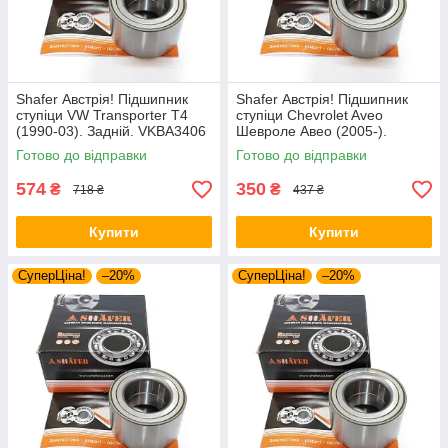
Shafer Австрія! Підшипник
Shafer Австрія! Підшипник
ступіци VW Transporter T4
ступіци Chevrolet Aveo
(1990-03). Задній. VKBA3406
Шевроле Авео (2005-).
, R140.97 , 713610340
Передній. VKBA3256 ,
Готово до відправки
Готово до відправки
R153.14 , 713644160
574
350
₴
₴
718 ₴
437 ₴
Купити
Купити
СуперЦіна!
–20%
СуперЦіна!
–20%