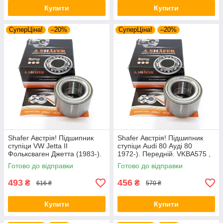
Купити
Купити
СуперЦіна!
–20%
СуперЦіна!
–20%
Shafer Австрія! Підшипник
Shafer Австрія! Підшипник
ступіци VW Jetta II
ступіци Audi 80 Ауді 80
Фольксваген Джетта (1983-).
1972-). Передній. VKBA575 ,
Передній. VKBA906 , R154.23
R154.26 , 713610160
Готово до відправки
Готово до відправки
, 713610180
493
456
₴
₴
616 ₴
570 ₴
Купити
Купити