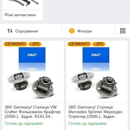
Різні запчастини
Сортування
0
Фільтри
GERMANY!
–20%
GERMANY!
–20%
SKF Germany! Ступиця VW
SKF Germany! Ступиця
Crafter Фольксваген Крафтер
Mercedes Sprinter Мерседес
(2006-). Задня. R141.54 ,
Спрінтер (2006-). Задня.
VKBA6748
R141.54 , VKBA6748
Готово до відправки
Готово до відправки