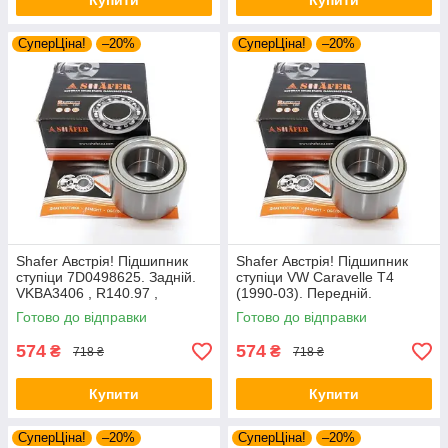
Купити
Купити
СуперЦіна!
–20%
СуперЦіна!
–20%
Shafer Австрія! Підшипник
Shafer Австрія! Підшипник
ступіци 7D0498625. Задній.
ступіци VW Caravelle T4
VKBA3406 , R140.97 ,
(1990-03). Передній.
713610340
VKBA3406 , R140.97 ,
Готово до відправки
Готово до відправки
713610340
574
574
₴
₴
718 ₴
718 ₴
Купити
Купити
СуперЦіна!
–20%
СуперЦіна!
–20%