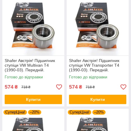
Shafer Австрія! Підшипник
Shafer Австрія! Підшипник
ступіци VW Multivan T4
ступіци VW Transporter T4
(1990-03). Передній.
(1990-03). Передній.
VKBA3406 , R140.97 ,
VKBA3406 , R140.97 ,
Готово до відправки
Готово до відправки
713610340
713610340
574
574
₴
₴
718 ₴
718 ₴
Купити
Купити
СуперЦіна!
–20%
СуперЦіна!
–20%