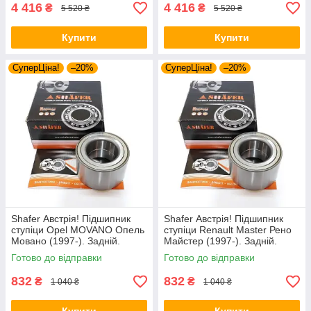
4 416
4 416
₴
₴
5 520 ₴
5 520 ₴
Купити
Купити
СуперЦіна!
–20%
СуперЦіна!
–20%
Shafer Австрія! Підшипник
Shafer Австрія! Підшипник
ступіци Opel MOVANO Опель
ступіци Renault Master Рено
Мовано (1997-). Задній.
Майстер (1997-). Задній.
VKBA3614 , R140.01 ,
VKBA3614 , R140.01 ,
Готово до відправки
Готово до відправки
713630780
713630780
832
832
₴
₴
1 040 ₴
1 040 ₴