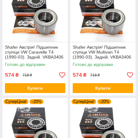
Shafer Австрія! Підшипник
Shafer Австрія! Підшипник
ступіци VW Caravelle T4
ступіци VW Multivan T4
(1990-03). Задній. VKBA3406
(1990-03). Задній. VKBA3406
, R140.97 , 713610340
, R140.97 , 713610340
Готово до відправки
Готово до відправки
574
574
₴
₴
718 ₴
718 ₴
Купити
Купити
СуперЦіна!
–20%
СуперЦіна!
–20%