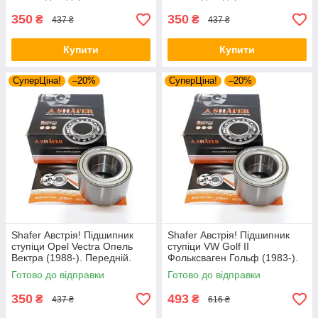
713644160
713644160
350
350
₴
₴
437 ₴
437 ₴
Купити
Купити
СуперЦіна!
–20%
СуперЦіна!
–20%
Shafer Австрія! Підшипник
Shafer Австрія! Підшипник
ступіци Opel Vectra Опель
ступіци VW Golf II
Вектра (1988-). Передній.
Фольксваген Гольф (1983-).
VKBA3256 , R153.14 ,
Передній. VKBA906 , R154.23
Готово до відправки
Готово до відправки
713644160
, 713610180
350
493
₴
₴
437 ₴
616 ₴