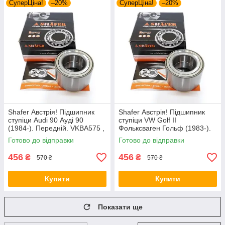
СуперЦіна!
–20%
СуперЦіна!
–20%
Shafer Австрія! Підшипник
Shafer Австрія! Підшипник
ступіци Audi 90 Ауді 90
ступіци VW Golf II
(1984-). Передній. VKBA575 ,
Фольксваген Гольф (1983-).
R154.26 , 713610160
Передній. VKBA575 , R154.26
Готово до відправки
Готово до відправки
, 713610160
456
456
₴
₴
570 ₴
570 ₴
Купити
Купити
Показати ще