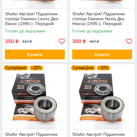
Shafer Австрія! Підшипник
Shafer Австрія! Підшипник
ступіци Daewoo Lanos Део
ступіци Daewoo Nexia Деу
Ланос (1995-). Передній.
Нексіа (1995-). Передній.
VKBA3256 , R153.14 ,
VKBA3256 , R153.14 ,
Готово до відправки
Готово до відправки
713644160
713644160
350
350
₴
₴
437 ₴
437 ₴
Купити
Купити
СуперЦіна!
–20%
СуперЦіна!
–20%
Shafer Австрія! Підшипник
Shafer Австрія! Підшипник