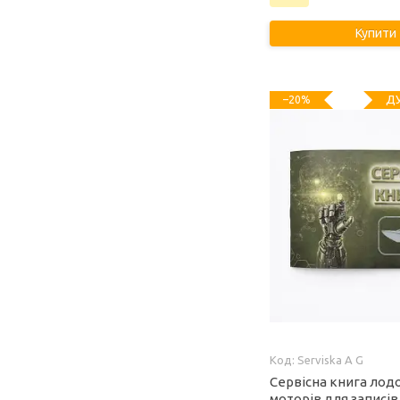
Купити
ДУ
–20%
Serviska A G
Сервісна книга лод
моторів для записів