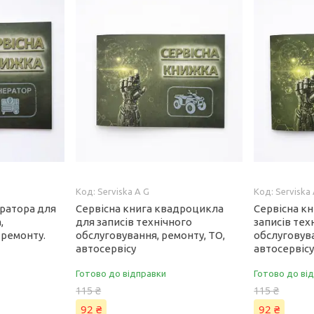
Serviska A G
Serviska
ератора для
Сервісна книга квадроцикла
Сервісна кн
,
для записів технічного
записів тех
 ремонту.
обслуговування, ремонту, ТО,
обслуговува
автосервісу
автосервіс
Готово до відправки
Готово до ві
115 ₴
115 ₴
92 ₴
92 ₴