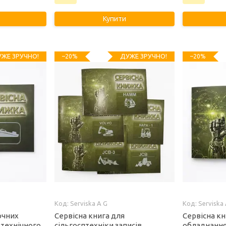
Купити
ЖЕ ЗРУЧНО!
ДУЖЕ ЗРУЧНО!
–20%
–20%
Serviska A G
Serviska
очних
Сервісна книга для
Сервісна кн
 технічного
сільгосптехніки записів
обладнання