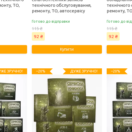
онту, ТО,
технічного обслуговування,
технічного 
ремонту, ТО, автосервісу
ремонту, ТО
Готово до відправки
Готово до ві
115 ₴
115 ₴
92 ₴
92 ₴
Купити
ЖЕ ЗРУЧНО!
ДУЖЕ ЗРУЧНО!
–20%
–20%