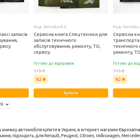
Serviska A G
Serviska
таксі записів
Сервісна книга Спецтехніки для
Сервісна к
вування,
записів технічного
транспорта 
рвісу
обслуговування, ремонту, ТО,
технічного 
сервісу
ремонту, ТО
Готово до відправки
Готово до ві
115 ₴
115 ₴
92 ₴
92 ₴
Купити
 книжку автомобіля купити в Україні, в інтернет магазині Єврозап
ння, підходить для Renault, Peugeot, Citroen, Volkswagen, Mercedes-B