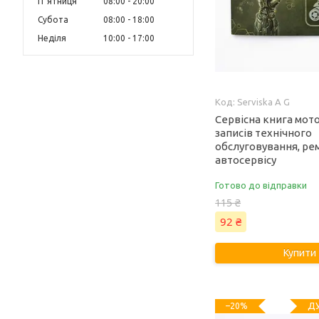
Пʼятниця
08:00
20:00
Субота
08:00
18:00
Неділя
10:00
17:00
Serviska A G
Сервісна книга мот
записів технічного
обслуговування, рем
автосервісу
Готово до відправки
115 ₴
92 ₴
Купити
ДУ
–20%