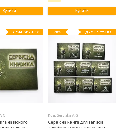
Купити
Купити
ДУЖЕ ЗРУЧНО!
ДУЖЕ ЗРУЧНО!
–20%
 A G
Serviska A G
ига навісного
Сервісна книга для записів
 для записів
технічного обслуговування,