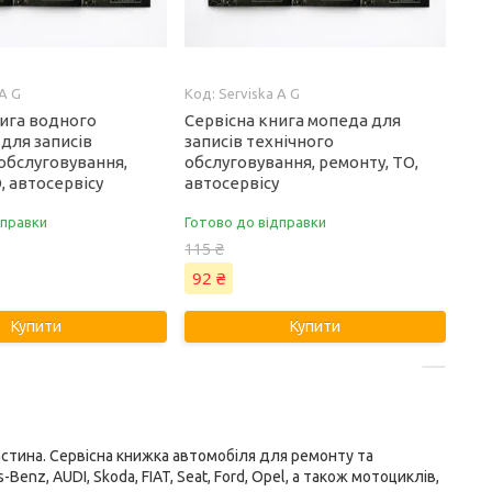
 A G
Serviska A G
нига водного
Сервісна книга мопеда для
для записів
записів технічного
обслуговування,
обслуговування, ремонту, ТО,
, автосервісу
автосервісу
дправки
Готово до відправки
115 ₴
92 ₴
Купити
Купити
частина. Сервісна книжка автомобіля для ремонту та
enz, AUDI, Skoda, FIAT, Seat, Ford, Opel, а також мотоциклів,