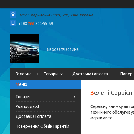
02121, Харківське шосе, 201, Київ, Україна
+380
(95)
844-95-59
Єврозапчастина
Головна
Товари
Доставка і оплата
Поверн
Зелені Серві
Товари
Розпродаж!
Сервісну книжку автом
технічного обслуговува
Доставка і оплата
марки авто.
Повернення Обмін Гарантія