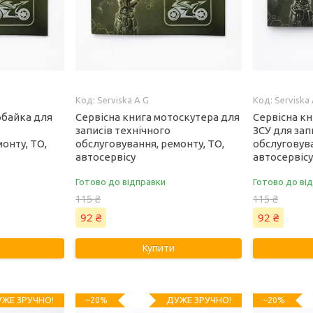
Serviska A G
Serviska
обайка для
Сервісна книга мотоскутера для
Сервісна кн
записів технічного
ЗСУ для зап
онту, ТО,
обслуговування, ремонту, ТО,
обслуговува
автосервісу
автосервіс
Готово до відправки
Готово до ві
115 ₴
115 ₴
92 ₴
92 ₴
Купити
ЖЕ ЗРУЧНО!
ДУЖЕ ЗРУЧНО!
–20%
–20%