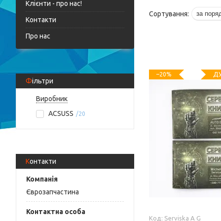
Клієнти - про нас!
Контакти
Про нас
ДУ
–20%
Фільтри
Виробник
ACSUSS
20
Контакти
Єврозапчастина
Serviska A G