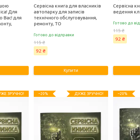
ашою
Сервісна книга для власників
Сервісна кн
са! Для
автопарку для записів
ведення клі
о Вас! для
технічного обслуговування,
Готово до ві
монту,
ремонту, ТО
115 ₴
Готово до відправки
92 ₴
115 ₴
92 ₴
Купити
ЖЕ ЗРУЧНО!
ДУЖЕ ЗРУЧНО!
–20%
–20%