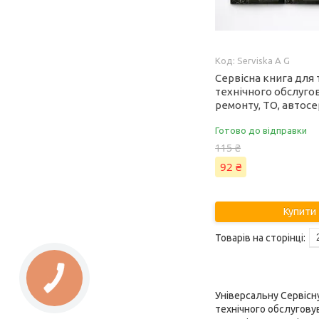
Serviska A G
Сервісна книга для 
технічного обслуго
ремонту, ТО, автосе
Готово до відправки
115 ₴
92 ₴
Купити
Універсальну Сервісну
технічного обслуговува