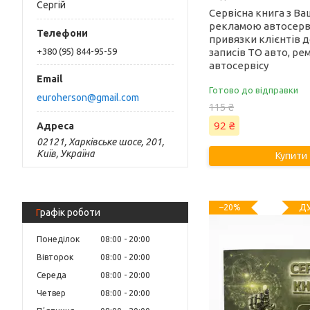
Сергій
Сервісна книга з В
рекламою автосерві
привязки клієнтів д
записів ТО авто, ре
+380 (95) 844-95-59
автосервісу
Готово до відправки
euroherson@gmail.com
115 ₴
92 ₴
02121, Харківське шосе, 201,
Київ, Україна
Купити
ДУ
–20%
Графік роботи
Понеділок
08:00
20:00
Вівторок
08:00
20:00
Середа
08:00
20:00
Четвер
08:00
20:00