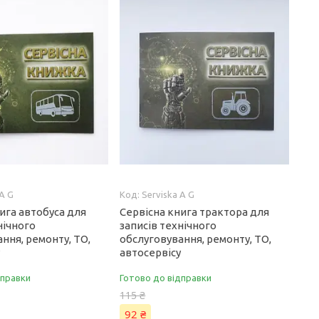
 A G
Serviska A G
ига автобуса для
Сервісна книга трактора для
нічного
записів технічного
ння, ремонту, ТО,
обслуговування, ремонту, ТО,
у
автосервісу
дправки
Готово до відправки
115 ₴
92 ₴