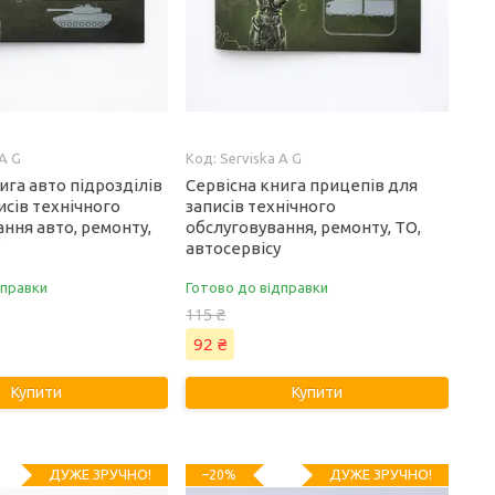
 A G
Serviska A G
ига авто підрозділів
Сервісна книга прицепів для
исів технічного
записів технічного
ння авто, ремонту,
обслуговування, ремонту, ТО,
у
автосервісу
дправки
Готово до відправки
115 ₴
92 ₴
Купити
Купити
ДУЖЕ ЗРУЧНО!
ДУЖЕ ЗРУЧНО!
–20%