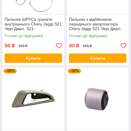
Пильник ШРУСа гранати
Пильник з відбійником
внутрішнього Chery Jaggi S21
переднього амортізатора
Чері Джагі. S21-
Chery Jaggi S21 Чері Джагі.
XLb3aH2203041a
Ina For. S21-2901033
Готово до відправки
Готово до відправки
96
80
₴
₴
193 ₴
161 ₴
Купити
Купити
–50%
–50%