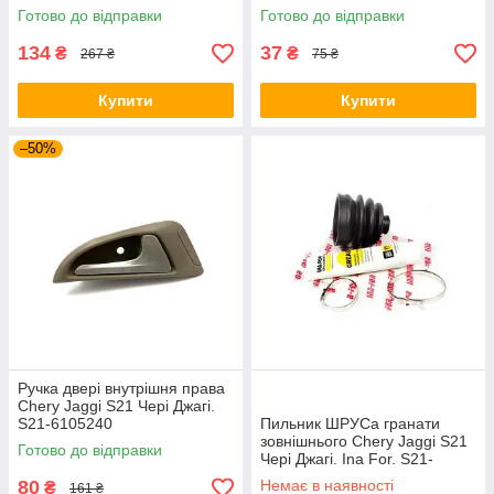
Готово до відправки
Готово до відправки
134
37
₴
₴
267 ₴
75 ₴
Купити
Купити
–50%
Ручка двері внутрішня права
Chery Jaggi S21 Чері Джагі.
S21-6105240
Пильник ШРУСа гранати
зовнішнього Chery Jaggi S21
Готово до відправки
Чері Джагі. Ina For. S21-
XLb3aH2203111a
80
Немає в наявності
₴
161 ₴