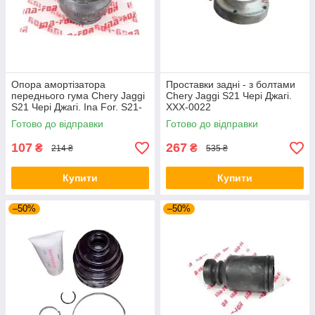
Опора амортізатора
Проставки задні - з болтами
переднього гума Chery Jaggi
Chery Jaggi S21 Чері Джагі.
S21 Чері Джагі. Ina For. S21-
XXX-0022
2901013
Готово до відправки
Готово до відправки
107
267
₴
₴
214 ₴
535 ₴
Купити
Купити
–50%
–50%