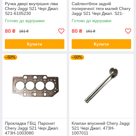
Ручка двері внутрішня ліва
Сайлентблок задній
Chery Jaggi S21 Чері Джагі.
поперечної тяги малий Chery
S21-6105230
Jaggi S21 Чері Джагі. S21-
3301140
Готово до відправки
Готово до відправки
80
80
₴
₴
161 ₴
161 ₴
Купити
Купити
–50%
–50%
Прокладка ГБЦ. Паронит
Клапан впускний Chery Jaggi
Chery Jaggi S21 Чері Джагі.
S21 Чері Джагі. 473H-
473H-1003080
1007011