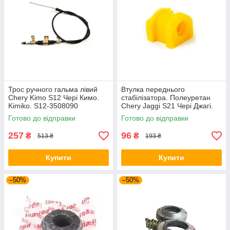
Трос ручного гальма лівий
Втулка переднього
Chery Kimo S12 Чері Кимо.
стабілізатора. Полеуретан
Kimiko. S12-3508090
Chery Jaggi S21 Чері Джагі.
S21-2906015
Готово до відправки
Готово до відправки
257
96
₴
₴
513 ₴
193 ₴
Купити
Купити
–50%
–50%