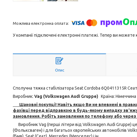
У компанії підключені електронні платежі. Тепер ви можете
Опис
Сполучна тяжка стабілізатора Seat Cordoba 6Q0411315R Сеат
Виробник:
Vag (Volkswagen Audi Gruppe)
Країна: Німеччина
Шановні покупці! Навіть якщо Ви не впевнені в правил
фахівці перед відправкою в будь-якому випадку зв'яжу
замовлення. Робіть замовлення по телефону або через
Виробник Vag (перші літери від Volkswagen Audi Gruppe) ц
(Фольксваген) і для багатьох європейських автомобілів Volks
(Бмв), Seat (Сеат), Mercedes (Мерседес) і ін.