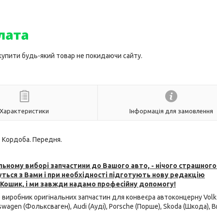
 купити будь-який товар не покидаючи сайту.
Характеристики
Інформація для замовлення
 Кордоба. Передня.
ьному виборі запчастини до Вашого авто, - нічого страшного
ться з Вами і при необхідності підготують нову редакцію
 Кошик, і ми завжди надамо професійну допомогу!
е виробник оригінальних запчастин для конвеєра автоконцерну Vol
wagen (Фольксваген), Audi (Ауді), Porsche (Порше), Skoda (Шкода), 