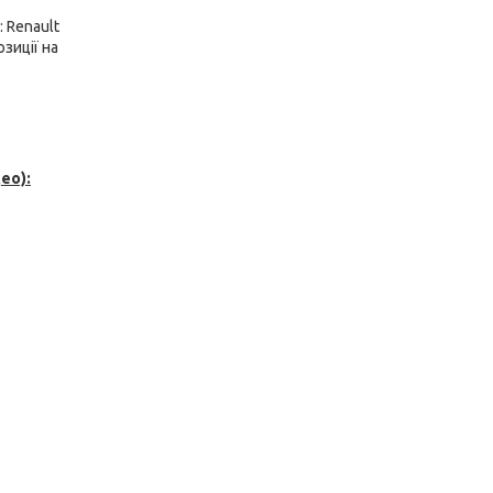
 Renault
озиції на
ео):