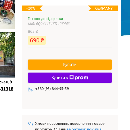
GERMANY!
–20%
Готово до відправки
Код:
6Q0411315D , 25463
863 ₴
690 ₴
Купити
Купити з
+380 (95) 844-95-59
повернення товару
протягом 14 днів
за рахунок покупця