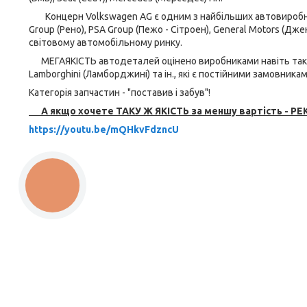
Концерн Volkswagen AG є одним з найбільших автовиробників 
Group (Рено), PSA Group (Пежо - Сітроен), General Motors (Дже
світовому автомобільному ринку.
МЕГАЯКІСТЬ автодеталей оцінено виробниками навіть таких ав
Lamborghini (Ламборджині) та ін., які є постійними замовника
Категорія запчастин - "поставив і забув"!
А якщо хочете ТАКУ Ж ЯКІСТЬ за меншу вартість - РЕК
https://youtu.be/mQHkvFdzncU
КНОПКА
ЗВ'ЯЗКУ