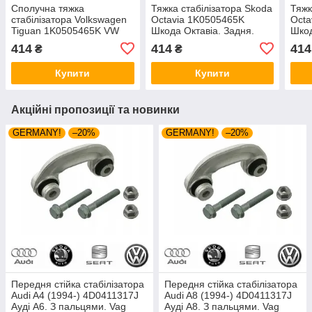
Сполучна тяжка
Тяжка стабілізатора Skoda
Тяжк
стабілізатора Volkswagen
Octavia 1K0505465K
Octa
Tiguan 1K0505465K VW
Шкода Октавіа. Задня.
Шкод
Тігуан. Задня. Shafer
Shafer Австрія
Shaf
414
414
414
₴
₴
Австрія
Купити
Купити
Акційні пропозиції та новинки
GERMANY!
–20%
GERMANY!
–20%
Передня стійка стабілізатора
Передня стійка стабілізатора
Audi A4 (1994-) 4D0411317J
Audi A8 (1994-) 4D0411317J
Ауді А6. З пальцями. Vag
Ауді А8. З пальцями. Vag