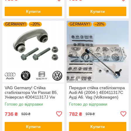
Купити
Купити
GERMANY!
–20%
GERMANY!
–20%
VAG Germany! Стійка
Передня стійка стабілізатора
стабілізатора Vw Passat B5,
Audi A6 (2004-) 4E0411317C
Універсал 4D0411317J Vw
Ауді А6. Vag (Volkswagen)
Пасат Б5. З пальцями.
Готово до відправки
Готово до відправки
Передня.
736
782
₴
₴
920 ₴
978 ₴
Купити
Купити