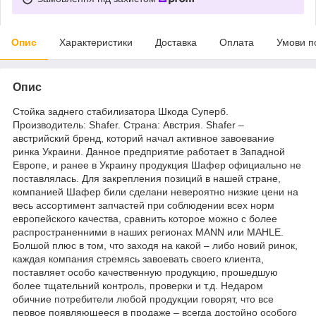
Опис
Характеристики
Доставка
Оплата
Умови п
Опис
Стойка заднего стабилизатора Шкода Суперб.
Производитель: Shafer. Страна: Австрия. Shafer –
австрийский бренд, которий начал активное завоевание
ринка Украини. Данное предприятие работает в Западной
Европе, и ранее в Украину продукция Шафер официально не
поставлялась. Для закрепления позиций в нашей стране,
компанией Шафер били сделани невероятно низкие цени на
весь ассортимент запчастей при соблюдении всех норм
европейского качества, сравнить которое можно с более
распространенними в наших регионах MANN или MAHLE.
Болшой плюс в том, что заходя на какой – либо новий ринок,
каждая компания стремясь завоевать своего клиента,
поставляет особо качественную продукцию, прошедшую
более тщательний контроль, проверки и т.д. Недаром
обичние потребители любой продукции говорят, что все
первое появляющееся в продаже – всегда достойно особого