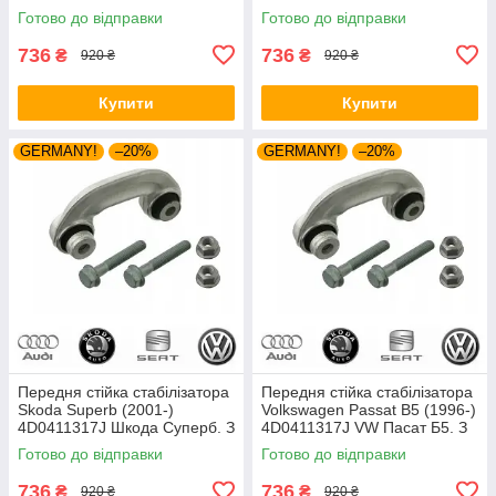
(Volkswagen)
(Volkswagen)
Готово до відправки
Готово до відправки
736
736
₴
₴
920 ₴
920 ₴
Купити
Купити
GERMANY!
–20%
GERMANY!
–20%
Передня стійка стабілізатора
Передня стійка стабілізатора
Skoda Superb (2001-)
Volkswagen Passat B5 (1996-)
4D0411317J Шкода Суперб. З
4D0411317J VW Пасат Б5. З
пальцями. Vag (Volkswagen)
пальцями. Vag (VW)
Готово до відправки
Готово до відправки
736
736
₴
₴
920 ₴
920 ₴