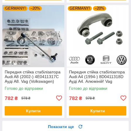
GERMANY!
–20%
GERMANY!
–20%
Передня стійка стабілізатора
Передня стійка стабілізатора
Audi A8 (2002-) 4E0411317C
Audi A4 (1994-) 8D0411318D
Ауді А8. Vag (Volkswagen)
Ауді А4. Алюміній! Vag
(Volkswagen)
Готово до відправки
Готово до відправки
782
782
₴
₴
978 ₴
978 ₴
Купити
Купити
Показати ще