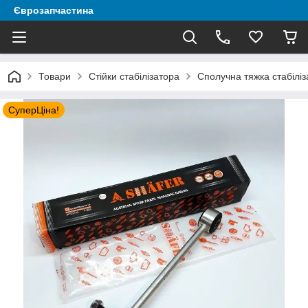
Єврозапчастина
Товари
Стійки стабілізатора
Сполучна тяжка стабілі
СуперЦіна!