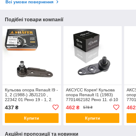
Всі умови повернення
Подібні товари компанії
Кульова опора Renault I9 -
АКСУСС Корея! Кульова
АКСУ
1, 2 (1988-) JBJ1210 ,
опора Renault I1 (1983)
опор
22342 01 Рено 19 - 1, 2.
7701462182 Рено 11. d-10
7701
Shafer Австрія
mm.
mm.
437
462
462
₴
₴
578 ₴
Купити
Купити
Акційні пропозиції та новинки