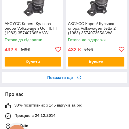
AКСУСС Корея! Кульова
AКСУСС Корея! Кульова
опора Volkswagen Golf II, III
опора Volkswagen Jetta 2
(1983) 357407365A VW
(1983) 357407365A VW
Гольф II, III. Aксусс Корея -
Джетта 2. Aксусс Корея -
Готово до відправки
Готово до відправки
Оригинал!
Оригинал!
432
432
₴
₴
540 ₴
540 ₴
Купити
Купити
Показати ще
Про нас
99% позитивних з 145 відгуків за рік
Працює з 24.12.2014
м. Київ