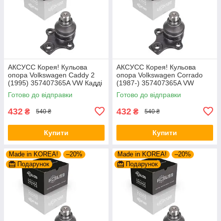
AКСУСС Корея! Кульова
AКСУСС Корея! Кульова
опора Volkswagen Caddy 2
опора Volkswagen Corrado
(1995) 357407365A VW Кадді
(1987-) 357407365A VW
2. Aксусс Корея - Оригинал!
Corrado. Aксусс Корея -
Готово до відправки
Готово до відправки
Оригинал!
432
432
₴
₴
540 ₴
540 ₴
Купити
Купити
Made in KOREA!
–20%
Made in KOREA!
–20%
Подарунок
Подарунок