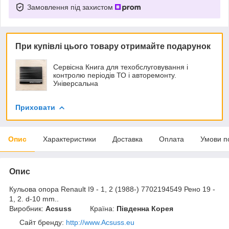
Замовлення під захистом
При купівлі цього товару отримайте подарунок
Сервісна Книга для техобслуговування і
контролю періодів ТО і авторемонту.
Універсальна
Приховати
Опис
Характеристики
Доставка
Оплата
Умови п
Опис
Кульова опора Renault I9 - 1, 2 (1988-) 7702194549 Рено 19 -
1, 2. d-10 mm..
Виробник:
Acsuss
Країна:
Південна Корея
Сайт бренду
:
http://www.Acsuss.eu