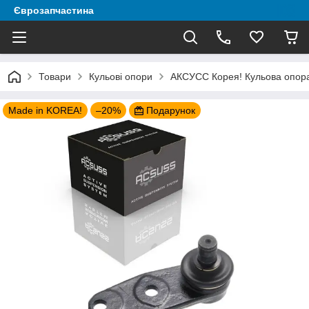
Єврозапчастина
Товари
Кульові опори
АКСУСС Корея! Кульова опора R
Made in KOREA!
–20%
Подарунок