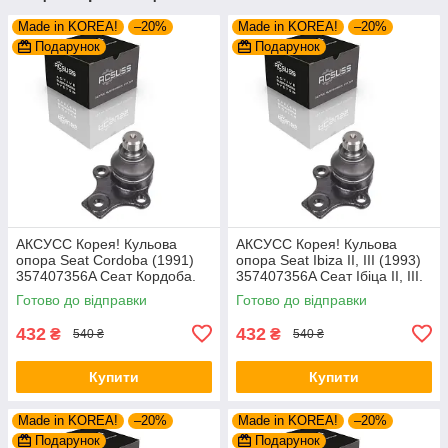
Made in KOREA!
–20%
Made in KOREA!
–20%
Подарунок
Подарунок
AКСУСС Корея! Кульова
AКСУСС Корея! Кульова
опора Seat Cordoba (1991)
опора Seat Ibiza II, III (1993)
357407356A Сеат Кордоба.
357407356A Сеат Ібіца II, III.
Aксусс Корея - Оригинал!
Aксусс Корея - Оригинал!
Готово до відправки
Готово до відправки
432
432
₴
₴
540 ₴
540 ₴
Купити
Купити
Made in KOREA!
–20%
Made in KOREA!
–20%
Подарунок
Подарунок