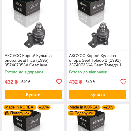
AКСУСС Корея! Кульова
AКСУСС Корея! Кульова
опора Seat Inca (1995)
опора Seat Toledo 1 (1991)
357407356A Сеат Інка.
357407356A Сеат Толедо 1.
Aксусс Корея - Оригинал!
Aксусс Корея - Оригинал!
Готово до відправки
Готово до відправки
432
432
₴
₴
540 ₴
540 ₴
Купити
Купити
Made in KOREA!
–20%
Made in KOREA!
–20%
Подарунок
Подарунок