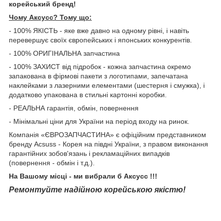
корейський бренд!
Чому Aксусс? Тому що:
- 100% ЯКІСТЬ - яке вже давно на одному рівні, і навіть
перевершує своїх європейських і японських конкурентів.
- 100% ОРИГІНАЛЬНА запчастина
- 100% ЗАХИСТ від підробок - кожна запчастина окремо
запакована в фірмові пакети з логотипами, запечатана
наклейками з лазерними елементами (шестерня і смужка), і
додатково упакована в стильні картонні коробки.
- РЕАЛЬНА гарантія, обмін, повернення
- Мінімальні ціни для України на період входу на ринок.
Компанія «ЄВРОЗАПЧАСТИНА» є офіційним представником
бренду Acsuss - Корея на півдні України, з правом виконання
гарантійних зобов'язань і рекламаційних випадків
(повернення - обмін і т.д.).
На Вашому місці - ми вибрали б Aксусс !!!
Ремонтуйте надійною корейською якістю!