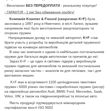
- Висилаємо
БЕЗ ПЕРЕДОПЛАТИ
- реальному покупцю!
- ГАРАНТІЯ - 1 рік! Без обмеження пробігу!
Компанія Kraemer & Freund (скорочено K+F)
була
заснована у 1887 році в Німеччині, в місті Хагені, вузьким
напрямком якої було виготовлення амортизаторних та
опорних пружин.
Напрацювавши досвід та чималий авторитет,
K+F
став
брати участь у розробці та виробництві деталей пружинної
підвіски на конвеєри автомобілів.
В наш час компанія є одним із найбільших постачальників
пружин для багатьох видів автотехніки та причепів до неї.
Зараз K+F – це один зі світових лідерів у виробництві
пружин підвіски для автомобілів та визнаний постачальник
ринку запасних частин – аналогів як для легкових, так і для
вантажних машин.
K+F має в асортименті 1100 циліндричних гвинтових
пружин і 6000 різних листових і параболічних пружин (ресор)
на європейські автомобілі Audi, BMW, Ford, Mercedes, Saab,
Volvo, VW, а також на південнокорейські та японські авто.
Якість продукції підтверджується міжнародним
сертифікатом якості ISO 9002.