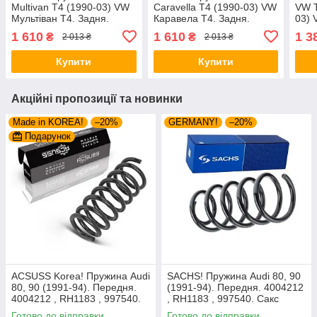
Multivan T4 (1990-03) VW
Caravella T4 (1990-03) VW
VW T
Мультіван Т4. Задня.
Каравела Т4. Задня.
03) 
5295019 , RX5155 ,
5295019 , RX5155 ,
Задн
1 610
1 610
1 3
₴
₴
2 013 ₴
2 013 ₴
994166. Сакс
994166. Сакс
9941
Купити
Купити
Акційні пропозиції та новинки
Made in KOREA!
–20%
GERMANY!
–20%
Подарунок
ACSUSS Korea! Пружина Audi
SACHS! Пружина Audi 80, 90
80, 90 (1991-94). Передня.
(1991-94). Передня. 4004212
4004212 , RH1183 , 997540.
, RH1183 , 997540. Сакс
Аксусс Корея
Готово до відправки
Готово до відправки