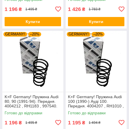
1 196
1 426
₴
₴
1 495 ₴
1 783 ₴
Купити
Купити
GERMANY!
–20%
GERMANY!
–20%
K+F Germany! Пружина Audi
K+F Germany! Пружина Audi
80, 90 (1991-94). Передня.
100 (1990-) Ауді 100.
4004212 , RH1183 , 997540.
Передня. 4004207 , RH1010 ,
К+Ф Німеччина
997224. К+Ф Німеччина
Готово до відправки
Готово до відправки
1 196
1 195
₴
₴
1 495 ₴
1 494 ₴