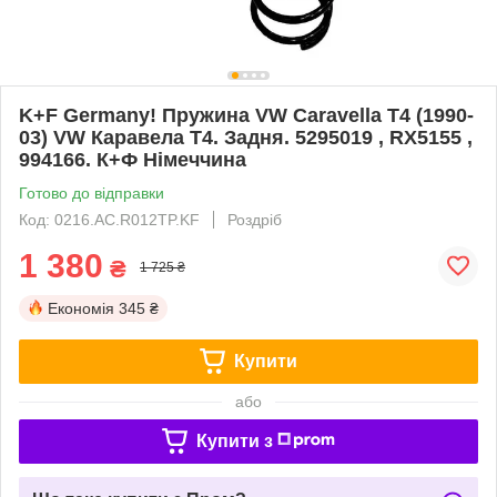
K+F Germany! Пружина VW Caravella T4 (1990-
03) VW Каравела Т4. Задня. 5295019 , RX5155 ,
994166. К+Ф Німеччина
Готово до відправки
Код: 0216.AC.R012TP.KF
Роздріб
1 380
₴
1 725 ₴
Економія
345 ₴
Купити
або
Купити з