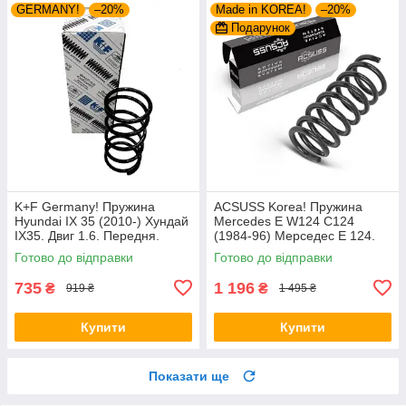
GERMANY!
–20%
Made in KOREA!
–20%
Подарунок
K+F Germany! Пружина
ACSUSS Korea! Пружина
Hyundai IX 35 (2010-) Хундай
Mercedes E W124 C124
IX35. Двиг 1.6. Передня.
(1984-96) Мерседес Е 124.
4037261 , RA3461 , 998967.
Задня. 4256803 , RD5084 ,
Готово до відправки
Готово до відправки
К+Ф Німеччина
996072. Аксусс Корея
735
1 196
₴
₴
919 ₴
1 495 ₴
Купити
Купити
Показати ще