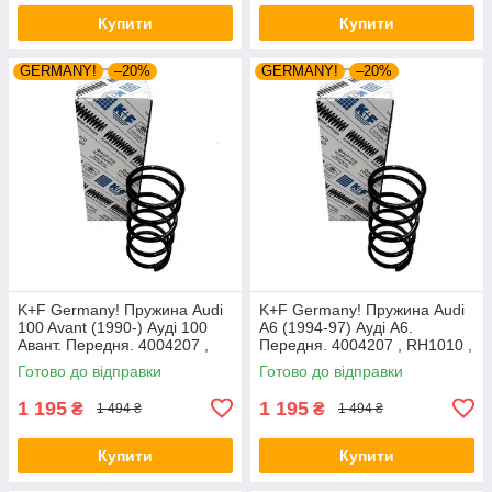
Купити
Купити
GERMANY!
–20%
GERMANY!
–20%
K+F Germany! Пружина Audi
K+F Germany! Пружина Audi
100 Avant (1990-) Ауді 100
A6 (1994-97) Ауді А6.
Авант. Передня. 4004207 ,
Передня. 4004207 , RH1010 ,
RH1010 , 997224. К+Ф
997224. К+Ф Німеччина
Готово до відправки
Готово до відправки
Німеччина
1 195
1 195
₴
₴
1 494 ₴
1 494 ₴
Купити
Купити