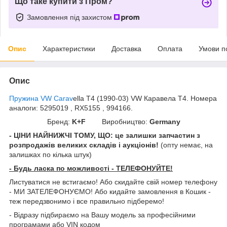
Що таке купити з Пром?
Замовлення під захистом
Опис
Характеристики
Доставка
Оплата
Умови п
Опис
Пружина VW Carav
ella T4 (1990-03) VW Каравела Т4. Номера
аналоги: 5295019 , RX5155 , 994166.
Бренд:
K+F
Виробництво:
Germany
- ЦІНИ НАЙНИЖЧІ ТОМУ, ЩО: це залишки запчастин з
розпродажів великих складів і аукціонів!
(опту немає, на
залишках по кілька штук)
- Будь ласка по можливості - ТЕЛЕФОНУЙТЕ!
Листуватися не встигаємо! Або скидайте свій номер телефону
- МИ ЗАТЕЛЕФОНУЄМО! Або кидайте замовлення в Кошик -
теж передзвонимо і все правильно підберемо!
- Відразу підбираємо на Вашу модель за професійними
програмами або VIN кодом