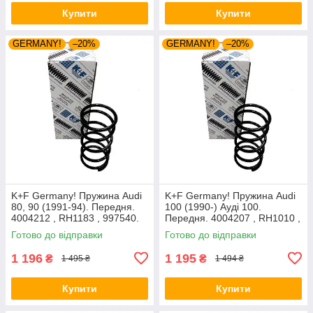
Купити
Купити
GERMANY!
–20%
GERMANY!
–20%
K+F Germany! Пружина Audi
K+F Germany! Пружина Audi
80, 90 (1991-94). Передня.
100 (1990-) Ауді 100.
4004212 , RH1183 , 997540.
Передня. 4004207 , RH1010 ,
К+Ф Німеччина
997224. К+Ф Німеччина
Готово до відправки
Готово до відправки
1 196
1 195
₴
₴
1 495 ₴
1 494 ₴
Купити
Купити