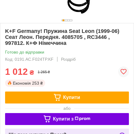
K+F Germany! Пружина Seat Leon (1999-06)
Сеат Леон. Передня. 4085705 , RC3446 ,
997812. К+Ф Німеччина
Готово до відправки
Код: 0191.AC.F024TP.KF
Роздріб
1 012
₴
1 265 ₴
Економія
253 ₴
Купити
або
Купити з