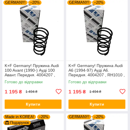
GERMANY!
–20%
GERMANY!
–20%
K+F Germany! Пружина Audi
K+F Germany! Пружина Audi
100 Avant (1990-) Ауді 100
A6 (1994-97) Ауді А6.
Авант. Передня. 4004207 ,
Передня. 4004207 , RH1010 ,
RH1010 , 997224. К+Ф
997224. К+Ф Німеччина
Готово до відправки
Готово до відправки
Німеччина
1 195
1 195
₴
₴
1 494 ₴
1 494 ₴
Купити
Купити
Made in KOREA!
–20%
GERMANY!
–20%
Подарунок