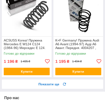
ACSUSS Korea! Пружина
K+F Germany! Пружина Audi
Mercedes E W124 C124
A6 Avant (1994-97) Ауді А6
(1984-96) Мерседес Е 124.
Авант. Передня. 4004207 ,
Задня. 4256803 , RD5084 ,
RH1010 , 997224. К+Ф
Готово до відправки
Готово до відправки
996072. Аксусс Корея
Німеччина
1 196
1 195
₴
₴
1 495 ₴
1 494 ₴
Купити
Купити
Показати ще
Про нас