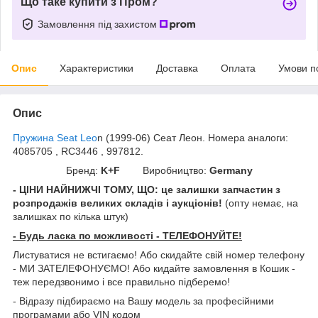
Що таке купити з Пром?
Замовлення під захистом
Опис
Характеристики
Доставка
Оплата
Умови п
Опис
Пружина Seat Leo
n (1999-06) Сеат Леон. Номера аналоги:
4085705 , RC3446 , 997812.
Бренд:
K+F
Виробництво:
Germany
- ЦІНИ НАЙНИЖЧІ ТОМУ, ЩО: це залишки запчастин з
розпродажів великих складів і аукціонів!
(опту немає, на
залишках по кілька штук)
- Будь ласка по можливості - ТЕЛЕФОНУЙТЕ!
Листуватися не встигаємо! Або скидайте свій номер телефону
- МИ ЗАТЕЛЕФОНУЄМО! Або кидайте замовлення в Кошик -
теж передзвонимо і все правильно підберемо!
- Відразу підбираємо на Вашу модель за професійними
програмами або VIN кодом