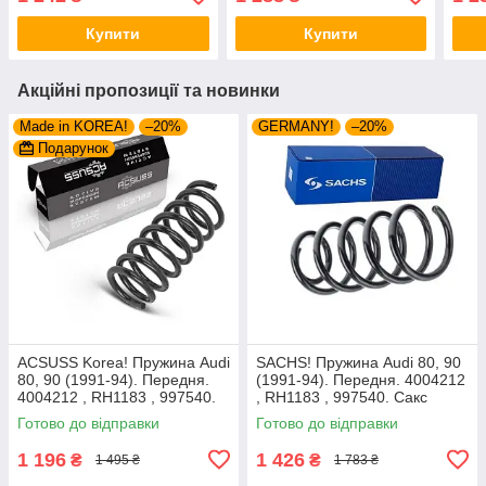
Купити
Купити
Акційні пропозиції та новинки
Made in KOREA!
–20%
GERMANY!
–20%
Подарунок
ACSUSS Korea! Пружина Audi
SACHS! Пружина Audi 80, 90
80, 90 (1991-94). Передня.
(1991-94). Передня. 4004212
4004212 , RH1183 , 997540.
, RH1183 , 997540. Сакс
Аксусс Корея
Готово до відправки
Готово до відправки
1 196
1 426
₴
₴
1 495 ₴
1 783 ₴