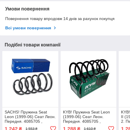
Умови повернення
Повернення товару впродовж 14 днів за рахунок покупця
Всі умови повернення
Подібні товари компанії
SACHS! Пружина Seat
KYB! Пружина Seat Leon
KYB!
Leon (1999-06) Сеат Леон.
(1999-06) Сеат Леон.
II (
Передня. 4085705 ,
Передня. 4085705 ,
2. П
RC3446 , 997812. Сакс
RC3446 , 997812. Каяба
RC34
1 242
1 288
1 2
₴
₴
1 553 ₴
1 610 ₴