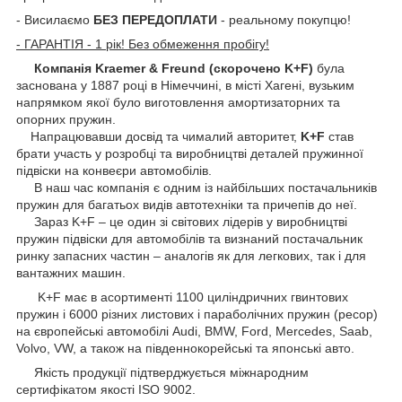
- Висилаємо
БЕЗ ПЕРЕДОПЛАТИ
- реальному покупцю!
- ГАРАНТІЯ - 1 рік! Без обмеження пробігу!
Компанія Kraemer & Freund (скорочено K+F)
була
заснована у 1887 році в Німеччині, в місті Хагені, вузьким
напрямком якої було виготовлення амортизаторних та
опорних пружин.
Напрацювавши досвід та чималий авторитет,
K+F
став
брати участь у розробці та виробництві деталей пружинної
підвіски на конвеєри автомобілів.
В наш час компанія є одним із найбільших постачальників
пружин для багатьох видів автотехніки та причепів до неї.
Зараз K+F – це один зі світових лідерів у виробництві
пружин підвіски для автомобілів та визнаний постачальник
ринку запасних частин – аналогів як для легкових, так і для
вантажних машин.
K+F має в асортименті 1100 циліндричних гвинтових
пружин і 6000 різних листових і параболічних пружин (ресор)
на європейські автомобілі Audi, BMW, Ford, Mercedes, Saab,
Volvo, VW, а також на південнокорейські та японські авто.
Якість продукції підтверджується міжнародним
сертифікатом якості ISO 9002.