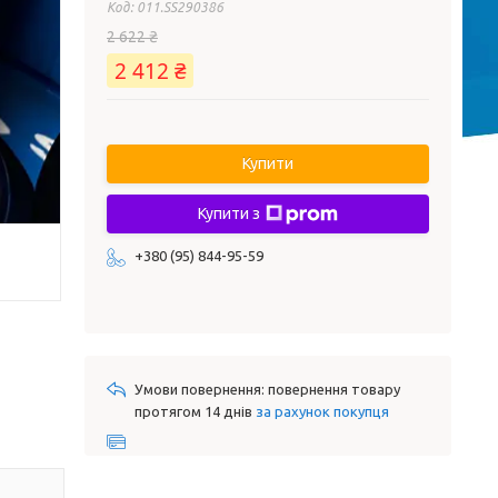
Код:
011.SS290386
2 622 ₴
2 412 ₴
Купити
Купити з
+380 (95) 844-95-59
повернення товару
протягом 14 днів
за рахунок покупця