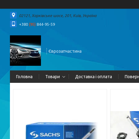
02121, Харківське шосе, 201, Київ, Україна
+380
(95)
844-95-59
Єврозапчастина
Головна
Товари
Доставка і оплата
Поверн