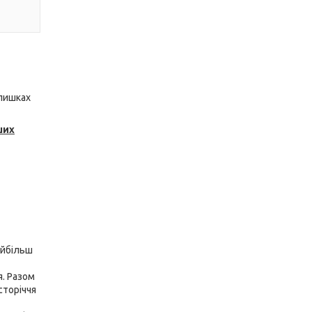
алишках
ших
айбільш
я. Разом
сторіччя