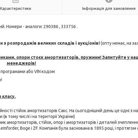
Характеристики
Інформація для замовлення
. Номери - аналоги: 290386 , 333756 .
з розпродажів великих складів і аукціонів!
(опту немає, на з
никами, опори стоєк амортизаторів, пружини! Запитуйте у на
менеджерів!
 програмами або VIN кодом
!
 класу.
ійності стійок амортизаторів Сакс. На сьогоднішній день це одні з н
(в тому числі і на території України)
бник амортизаторів, стійок, опор і амортизаторів і деталей зчепленн
emforder, Boge і ZF. Компанія була заснована в 1895 році, і протягом 