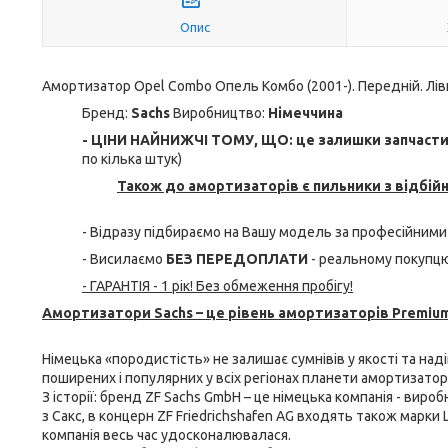
Опис
Амортизатор Opel Combo Опель Комбо (2001-). Передній. Лівий
Бренд:
Sachs
Виробництво:
Німеччина
- ЦІНИ НАЙНИЖЧІ ТОМУ, ЩО: це залишки запчастин 
по кілька штук)
Також до амортизаторів є пильники з відбій
- Відразу підбираємо на Вашу модель за професійними
- Висилаємо
БЕЗ ПЕРЕДОПЛАТИ
- реальному покупцю
- ГАРАНТІЯ - 1 рік! Без обмеження пробігу!
Амортизатори Sachs – це рівень амортизаторів Premium
Німецька «породистість» не залишає сумнівів у якості та над
поширених і популярних у всіх регіонах планети амортизатори 
З історії: бренд ZF Sachs GmbH – це німецька компанія - виро
з Сакс, в концерн ZF Friedrichshafen AG входять також марки L
компанія весь час удосконалювалася.