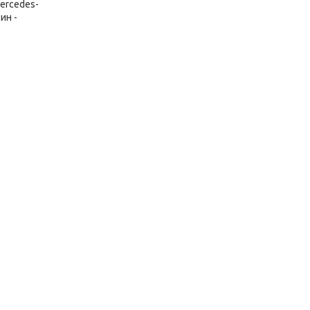
ercedes-
ин -