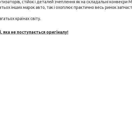
тизаторів, стійок і
деталей зчеплення як на складальні конвеєри M
багатьох інших марок авто, так і охоплює практично весь ринок запчаст
гатьох країнах світу.
, яка не поступається оригіналу!