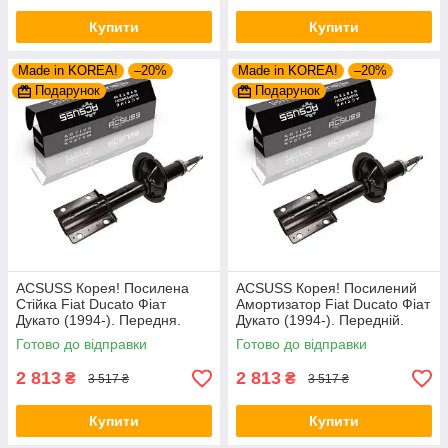
Купити
Купити
Made in KOREA!
–20%
Made in KOREA!
–20%
Подарунок
Подарунок
ACSUSS Корея! Посилена
ACSUSS Корея! Посилений
Стійка Fiat Ducato Фіат
Амортизатор Fiat Ducato Фіат
Дукато (1994-). Передня.
Дукато (1994-). Передній.
Шток 25mm. 280975 , 635853
Шток 25mm. 280975 , 635853
Готово до відправки
Готово до відправки
2 813
2 813
₴
₴
3 517 ₴
3 517 ₴
Купити
Купити