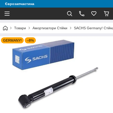
Єврозапчастина
Товари
Амортизатори Стійки
SACHS Germany! Стійка 
GERMANY!
–8%