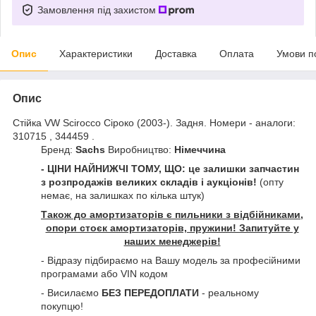
Замовлення під захистом
Опис
Характеристики
Доставка
Оплата
Умови п
Опис
Стійка VW Scirocco Сіроко (2003-). Задня. Номери - аналоги:
310715 , 344459 .
Бренд:
Sachs
Виробництво:
Німеччина
- ЦІНИ НАЙНИЖЧІ ТОМУ, ЩО: це залишки запчастин
з розпродажів великих складів і аукціонів!
(опту
немає, на залишках по кілька штук)
Також до амортизаторів є пильники з відбійниками,
опори стоєк амортизаторів, пружини! Запитуйте у
наших менеджерів!
- Відразу підбираємо на Вашу модель за професійними
програмами або VIN кодом
- Висилаємо
БЕЗ ПЕРЕДОПЛАТИ
- реальному
покупцю!