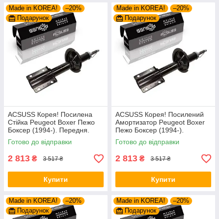
Made in KOREA!
–20%
Made in KOREA!
–20%
Подарунок
Подарунок
ACSUSS Корея! Посилена
ACSUSS Корея! Посилений
Стійка Peugeot Boxer Пежо
Амортизатор Peugeot Boxer
Боксер (1994-). Передня.
Пежо Боксер (1994-).
Шток 25mm. 280975 , 635853
Передній. Шток 25mm.
Готово до відправки
Готово до відправки
280975 , 635853
2 813
2 813
₴
₴
3 517 ₴
3 517 ₴
Купити
Купити
Made in KOREA!
–20%
Made in KOREA!
–20%
Подарунок
Подарунок