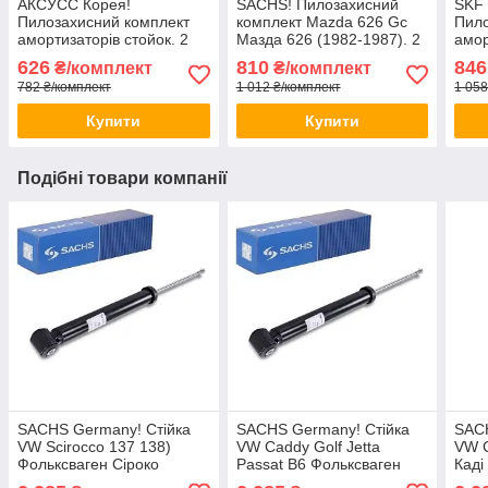
АКСУСС Корея!
SACHS! Пилозахисний
SKF
Пилозахисний комплект
комплект Mazda 626 Gc
Пило
амортизаторів стойок. 2
Мазда 626 (1982-1987). 2
амор
Пильники 2 відбійники
пильника 2 відбійника
Пиль
626
810
846
₴/комплект
₴/комплект
Заднього амортизатора
782 ₴/комплект
1 012 ₴/комплект
1 058
стійки
Купити
Купити
Подібні товари компанії
SACHS Germany! Стійка
SACHS Germany! Стійка
SACH
VW Scirocco 137 138)
VW Caddy Golf Jetta
VW 
Фольксваген Сіроко
Passat B6 Фольксваген
Каді
(2008-). Задня. 310950 ,
Каді (2003-). Задня.
3107