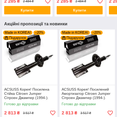
2 285
2 285
2 2
₴
₴
2 484 ₴
2 484 ₴
344459
310715 , 344459
Купити
Купити
Акційні пропозиції та новинки
Made in KOREA!
–20%
Made in KOREA!
–20%
Подарунок
Подарунок
ACSUSS Корея! Посилена
ACSUSS Корея! Посилений
Стійка Citroen Jumper
Амортизатор Citroen Jumper
Сітроен Джампер (1994-).
Сітроен Джампер (1994-).
Передня. Шток 25mm.
Передній. Шток 25mm.
Готово до відправки
Готово до відправки
280975 , 635853
280975 , 635853
2 813
2 813
₴
₴
3 517 ₴
3 517 ₴