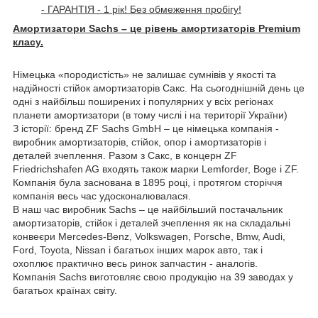
- ГАРАНТІЯ - 1 рік! Без обмеження пробігу!
Амортизатори Sachs – це рівень амортизаторів Premium
класу.
Німецька «породистість» не залишає сумнівів у якості та
надійності стійок амортизаторів Сакс. На сьогоднішній день це
одні з найбільш поширених і популярних у всіх регіонах
планети амортизатори (в тому числі і на території України)
З історії: бренд ZF Sachs GmbH – це німецька компанія -
виробник амортизаторів, стійок, опор і амортизаторів і
деталей зчеплення. Разом з Сакс, в концерн ZF
Friedrichshafen AG входять також марки Lemforder, Boge і ZF.
Компанія була заснована в 1895 році, і протягом сторіччя
компанія весь час удосконалювалася.
В наш час виробник Sachs – це найбільший постачальник
амортизаторів, стійок і
деталей зчеплення як на складальні
конвеєри Mercedes-Benz, Volkswagen, Porsche, Bmw, Audi,
Ford, Toyota, Nissan і багатьох інших марок авто, так і
охоплює практично весь ринок запчастин - аналогів.
Компанія Sachs виготовляє свою продукцію на 39 заводах у
багатьох країнах світу.