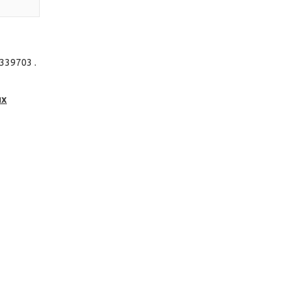
339703 .
их