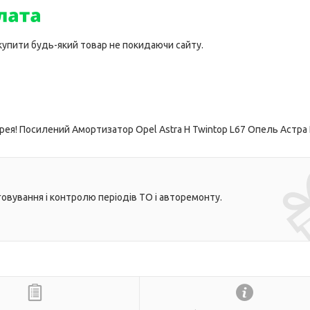
 купити будь-який товар не покидаючи сайту.
ея! Посилений Амортизатор Opel Astra H Twintop L67 Опель Астра
овування і контролю періодів ТО і авторемонту.