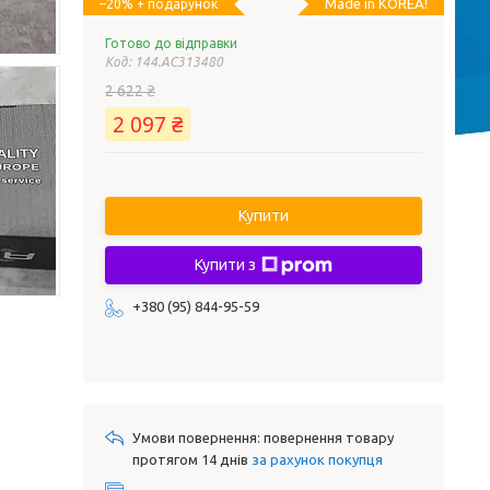
Made in KOREA!
–20%
Готово до відправки
Код:
144.AC313480
2 622 ₴
2 097 ₴
Купити
Купити з
+380 (95) 844-95-59
повернення товару
протягом 14 днів
за рахунок покупця