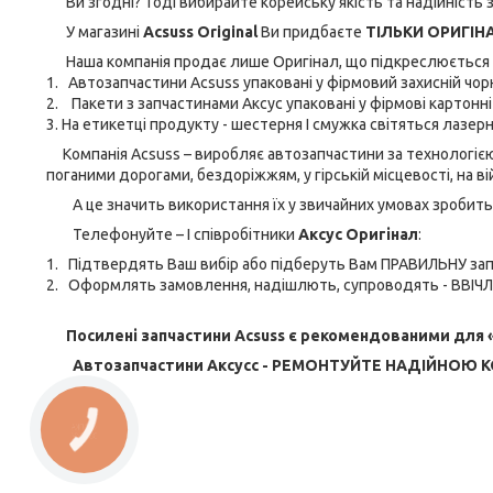
Ви згодні? Тоді вибирайте корейську якість та надійність з
У магазині
Acsuss Original
Ви придбаєте
ТІЛЬКИ ОРИГІН
Наша компанія продає лише Оригінал, що підкреслюється в н
1. Автозапчастини Acsuss упаковані у фірмовий захисній чор
2. Пакети з запчастинами Аксус упаковані у фірмові картонн
3. На етикетці продукту - шестерня І смужка світяться лазе
Компанія Acsuss – виробляє автозапчастини за технологією
поганими дорогами, бездоріжжям, у гірській місцевості, на ві
А це значить використання їх у звичайних умовах зробить 
Телефонуйте – І співробітники
Аксус Оригінал
:
1. Підтвердять Ваш вибір або підберуть Вам ПРАВИЛЬНУ зап
2. Оформлять замовлення, надішлють, супроводять - ВВІЧ
Посилені запчастини Acsuss є рекомендованими для «
Автозапчастини Аксусс - РЕМОНТУЙТЕ НАДІЙНОЮ