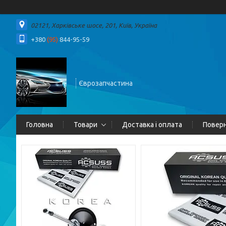
02121, Харківське шосе, 201, Київ, Україна
+380
(95)
844-95-59
Єврозапчастина
Головна
Товари
Доставка і оплата
Поверн