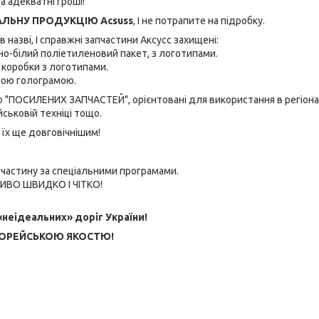
а адекватні гроші!
АЛЬНУ ПРОДУКЦІЮ Acsuss
, І не потрапите на підробку.
азві, І справжні запчастини Аксусс захищені:
но-білий поліетиленовий пакет, з логотипами.
і коробки з логотипами.
рною голограмою.
 "ПОСИЛЕНИХ ЗАПЧАСТЕЙ", орієнтовані для використання в регіона
йськовій техніці тощо.
їх ще довговічнішим!
частину за спеціальними програмами.
ЛИВО ШВИДКО І ЧІТКО!
неідеальних» доріг України!
 КОРЕЙСЬКОЮ ЯКОСТЮ!