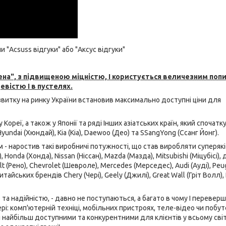
"Acsuss відгуки" або "Аксус відгуки"
на", з підвищеною міцністю, І користується величезним поп
евістю І в пустелях.
озвитку на ринку України встановив максимально доступні ціни для
реї, а також у Японії та ряді Інших азіатських країн, який спочатк
ndai (Хюндай), Kia (Кіа), Daewoo (Део) та SSangYong (Ссанг Йонг).
ростив такі виробничі потужності, що став виробляти суперякі
onda (Хонда), Nissan (Ніссан), Mazda (Мазда), Mitsubishi (Міцубісі), 
 (Рено), Chevrolet (Шевроле), Mercedes (Мерседес), Audi (Ауді), Peu
итайських брендів Chery (Чері), Geely (Джилі), Great Wall (Гріт Волл)
а надійністю, - давно не поступаються, а багато в чому І перевер
рі: комп'ютерній техніці, мобільних пристроях, теле-відео чи побут
 найбільш доступними та конкурентними для клієнтів у всьому світ