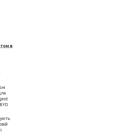
итом в
у
сні
для
geot
, BYD
шують
овій
і.