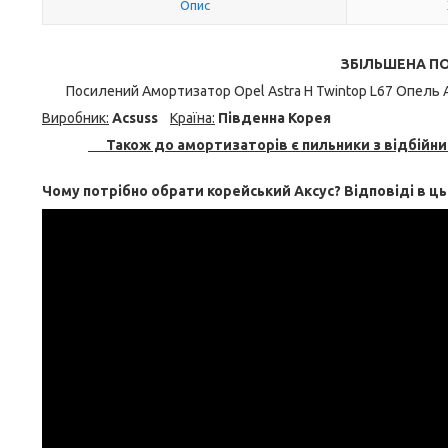
Опис
ЗБІЛЬШЕНА ПОС
Посилений Амортизатор Opel Astra H Twintop L67 Опель Астра
Виробник:
Acsuss
Крaїна:
Південна Корея
Також до амортизаторів є пильники з відбійник
Чому потрібно обрати корейський Аксус? Відповіді в ц