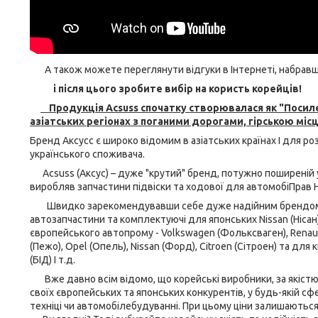
А також можете переглянути відгуки в Інтернеті, набравши 
і після цього зробите вибір на користь корейців!
Продукція Acsuss спочатку створювалася як "Посиле
азіатських регіонах з поганими дорогами, гірською місц
Бренд Аксусс є широко відомим в азіатських країнах І для р
українського споживача.
Acsuss (Аксус) – дуже "крутий" бренд, потужно поширеній у Ко
виробляв запчастини підвіски та ходової для автомобіПрав Hyu
Швидко зарекомендувавши себе дуже надійним брендом - на
автозапчастини та комплектуючі для японських Nissan (Нісан), H
європейського автопрому - Volkswagen (Фольксваген), Renault
(Пежо), Opel (Опель), Nissan (Форд), Citroen (Сітроен) та для к
(БІД) І т.д.
Вже давно всім відомо, що корейські виробники, за якістю т
своїх європейських та японських конкурентів, у будь-якій сфе
техніці чи автомобілебудуванні. При цьому ціни залишаються