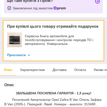
Що таке купити з Пром?
Замовлення під захистом
При купівлі цього товару отримайте подарунок
Сервісна Книга автомобіля для
техобслуговування і контролю періодів ТО і
авторемонту. Універсальна
Приховати
Опис
Характеристики
Доставка
Оплата
Умови п
Опис
ЗБІЛЬШЕНА ПОСИЛЕНА ГАРАНТІЯ - 1,5 року!
Посилений Амортизатор Opel Zafira B Van Опель Зафіра
B Van (2005-). Передній. Лівий. Номери - аналоги: 313480 ,