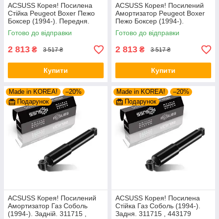
ACSUSS Корея! Посилена
ACSUSS Корея! Посилений
Стійка Peugeot Boxer Пежо
Амортизатор Peugeot Boxer
Боксер (1994-). Передня.
Пежо Боксер (1994-).
Шток 25mm. 280975 , 635853
Передній. Шток 25mm.
Готово до відправки
Готово до відправки
280975 , 635853
2 813
2 813
₴
₴
3 517 ₴
3 517 ₴
Купити
Купити
Made in KOREA!
–20%
Made in KOREA!
–20%
Подарунок
Подарунок
ACSUSS Корея! Посилений
ACSUSS Корея! Посилена
Амортизатор Газ Соболь
Стійка Газ Соболь (1994-).
(1994-). Задній. 311715 ,
Задня. 311715 , 443179