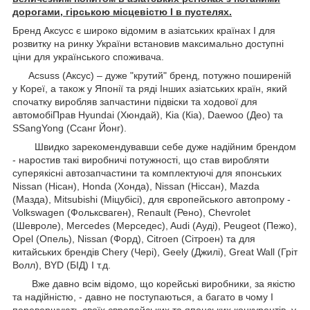
дорогами, гірською місцевістю І в пустелях.
Бренд Аксусс є широко відомим в азіатських країнах І для
розвитку на ринку України встановив максимально доступні
ціни для українського споживача.
Acsuss (Аксус) – дуже "крутий" бренд, потужно поширеній
у Кореї, а також у Японії та ряді Інших азіатських країн, який
спочатку виробляв запчастини підвіски та ходової для
автомобіПрав Hyundai (Хюндай), Kia (Кіа), Daewoo (Део) та
SSangYong (Ссанг Йонг).
Швидко зарекомендувавши себе дуже надійним брендом
- наростив такі виробничі потужності, що став виробляти
суперякісні автозапчастини та комплектуючі для японських
Nissan (Нісан), Honda (Хонда), Nissan (Ніссан), Mazda
(Мазда), Mitsubishi (Міцубісі), для європейського автопрому -
Volkswagen (Фольксваген), Renault (Рено), Chevrolet
(Шевроле), Mercedes (Мерседес), Audi (Ауді), Peugeot (Пежо),
Opel (Опель), Nissan (Форд), Citroen (Сітроен) та для
китайських брендів Chery (Чері), Geely (Джилі), Great Wall (Гріт
Волл), BYD (БІД) І т.д.
Вже давно всім відомо, що корейські виробники, за якістю
та надійністю, - давно не поступаються, а багато в чому І
перевершують своїх європейських та японських конкурентів, у