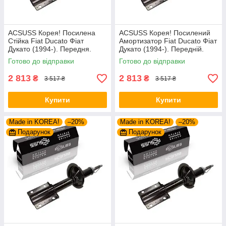
ACSUSS Корея! Посилена
ACSUSS Корея! Посилений
Стійка Fiat Ducato Фіат
Амортизатор Fiat Ducato Фіат
Дукато (1994-). Передня.
Дукато (1994-). Передній.
Шток 25mm. 280975 , 635853
Шток 25mm. 280975 , 635853
Готово до відправки
Готово до відправки
2 813
2 813
₴
₴
3 517 ₴
3 517 ₴
Купити
Купити
Made in KOREA!
–20%
Made in KOREA!
–20%
Подарунок
Подарунок