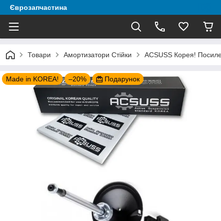
Єврозапчастина
Товари
Амортизатори Стійки
ACSUSS Корея! Посилени
Made in KOREA!
–20%
Подарунок