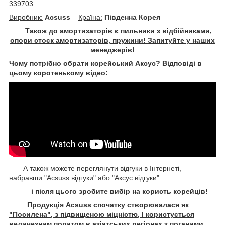
339703 .
Виробник:
Acsuss
Крaїна:
Південна Корея
Також до амортизаторів є пильники з відбійниками,
опори стоєк амортизаторів, пружини! Запитуйте у наших
менеджерів!
Чому потрібно обрати корейський Аксус? Відповіді в
цьому коротенькому відео:
А також можете переглянути відгуки в Інтернеті,
набравши "Acsuss відгуки" або "Аксус відгуки"
і після цього зробите вибір на користь корейців!
Продукція Acsuss спочатку створювалася як
"Посилена", з підвищеною міцністю, І користується
величезним попитом в азіатських регіонах з поганими