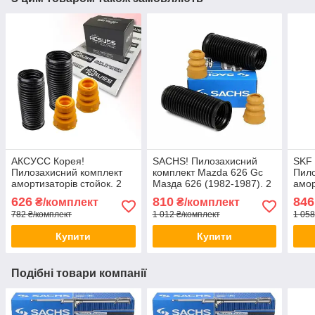
АКСУСС Корея!
SACHS! Пилозахисний
SKF
Пилозахисний комплект
комплект Mazda 626 Gc
Пило
амортизаторів стойок. 2
Мазда 626 (1982-1987). 2
амор
Пильники 2 відбійники
пильника 2 відбійника
Пиль
626
810
846
₴/комплект
₴/комплект
Заднього амортизатора
782 ₴/комплект
1 012 ₴/комплект
1 058
стійки
Купити
Купити
Подібні товари компанії