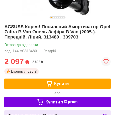
ACSUSS Корея! Посилений Амортизатор Opel
Zafira B Van Опель Зафіра B Van (2005-).
Передній. Лівий. 313480 , 339703
Готово до відправки
Код: 144.AC313480
Роздріб
2 097
₴
2 622 ₴
Економія
525 ₴
Купити
або
Купити з