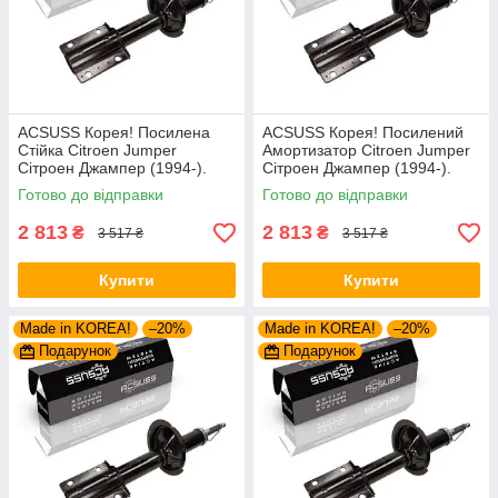
ACSUSS Корея! Посилена
ACSUSS Корея! Посилений
Стійка Citroen Jumper
Амортизатор Citroen Jumper
Сітроен Джампер (1994-).
Сітроен Джампер (1994-).
Передня. Шток 25mm.
Передній. Шток 25mm.
Готово до відправки
Готово до відправки
280975 , 635853
280975 , 635853
2 813
2 813
₴
₴
3 517 ₴
3 517 ₴
Купити
Купити
Made in KOREA!
–20%
Made in KOREA!
–20%
Подарунок
Подарунок