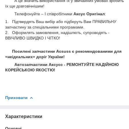
А це значить використання їх у звичайних умовах зробить
їх ще довговічнішим!
Телефонуйте – І співробітники
Аксус Оригінал
:
1. Підтвердять Ваш вибір або підберуть Вам ПРАВИЛЬНУ
запчастину за спеціальними програмами.
2. Оформлять замовлення, надішлють, супроводять -
ВВІЧЛИВО ШВИДКО І ЧІТКО!
Посилені запчастини Acsuss є рекомендованими для
«неідеальних» доріг України!
Автозапчастини Аксусс - РЕМОНТУЙТЕ НАДІЙНОЮ
КОРЕЙСЬКОЮ ЯКОСТЮ!
Приховати
Характеристики
Основні