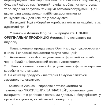
будь-якій сфері: комп'ютерній техніці, мобільних пристроях,
теле-відео чи побутовій техніці чи автомобілебудуванні. При
цьому ціни залишаються найбільш доступними та
конкурентними для клієнтів у всьому світі.
Ви згодні? Тоді вибирайте корейську якість та надійність за
адекватні гроші!
У магазині
Acsuss Original
Ви придбаєте
ТІЛЬКИ
ОРИГІНАЛЬНУ ПРОДУКЦІЮ Acsuss
, І не потрапите на
підробку.
Наша компанія продає лише Оригінал, що підкреслюється
в назві, І справжні запчастини Аксусс захищені:
1. Автозапчастини Acsuss упаковані у фірмовий захисній
чорно-білий поліетиленовий пакет, з логотипами.
2. Пакети з запчастинами Аксус упаковані у фірмові картонні
коробки з логотипами.
3. На етикетці продукту - шестерня І смужка світяться
лазерною голограмою.
Компанія Acsuss – виробляє автозапчастини за
технологією "ПОСИЛЕНИХ ЗАПЧАСТЕЙ", орієнтовані для
використання в регіонах з поганими дорогами, бездоріжжям, у
гірській місцевості, на військовій техніці тощо.