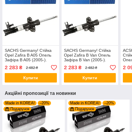
SACHS Germany! Стійка
SACHS Germany! Стійка
ACS
Opel Zafira B A05 Опель
Opel Zafira B Van Опель
Стій
Зафіра B A05 (2005-).
Зафіра B Van (2005-).
Опел
Передня. Ліва. 313480 ,
Передня. Ліва. 313480 ,
(200
2 283
2 283
2 0
₴
₴
2 482 ₴
2 482 ₴
339703
339703
3134
Купити
Купити
Акційні пропозиції та новинки
Made in KOREA!
–20%
Made in KOREA!
–20%
Подарунок
Подарунок