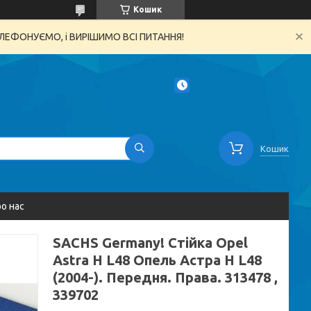
Кошик
ТЕЛЕФОНУЄМО, і ВИРІШИМО ВСІ ПИТАННЯ!
Кошик
о нас
SACHS Germany! Стійка Opel
Astra H L48 Опель Астра H L48
(2004-). Передня. Права. 313478 ,
339702