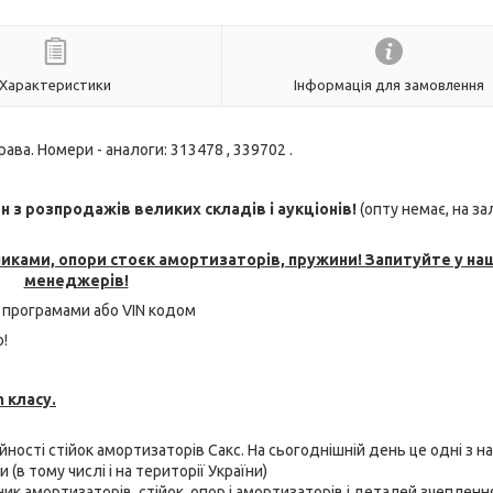
Характеристики
Інформація для замовлення
рава. Номери - аналоги: 313478 , 339702 .
з розпродажів великих складів і аукціонів!
(опту немає, на з
никами, опори стоєк амортизаторів, пружини! Запитуйте у на
менеджерів!
 програмами або VIN кодом
!
 класу.
ійності стійок амортизаторів Сакс. На сьогоднішній день це одні з н
(в тому числі і на території України)
бник амортизаторів, стійок, опор і амортизаторів і деталей зчепленн