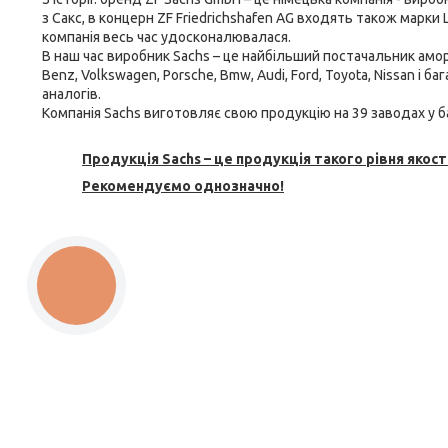
з Сакс, в концерн ZF Friedrichshafen AG входять також марки L
компанія весь час удосконалювалася.
В наш час виробник Sachs – це найбільший постачальник
амор
Benz, Volkswagen, Porsche, Bmw, Audi, Ford, Toyota, Nissan і 
аналогів.
Компанія Sachs виготовляє свою продукцію на 39 заводах у ба
Продукція Sachs – це продукція такого рівня якості
Рекомендуємо однозначно!
КНОПКА
ЗВ'ЯЗКУ