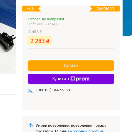
GERMANY!
–8%
Готово до відправки
Код:
144.SS313478
2 482 ₴
2 283 ₴
Купити
Купити з
+380 (95) 844-95-59
повернення товару
протягом 14 днів
за рахунок покупця