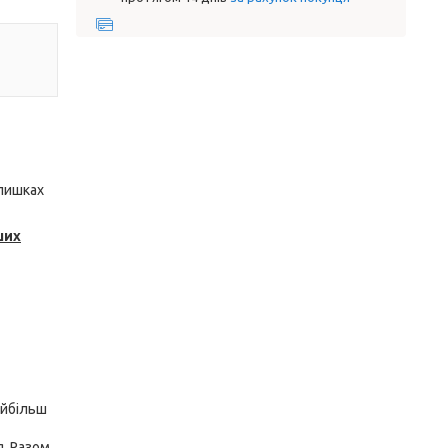
алишках
ших
айбільш
я. Разом