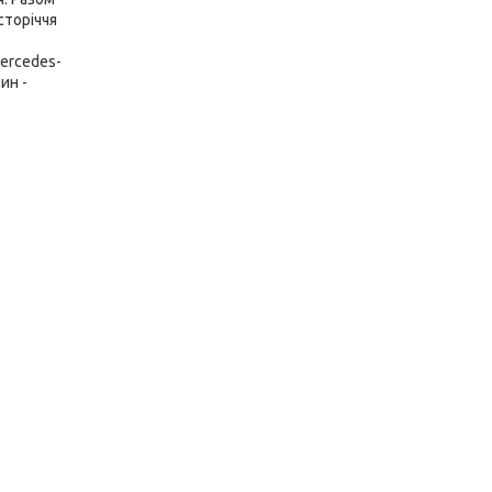
сторіччя
ercedes-
ин -