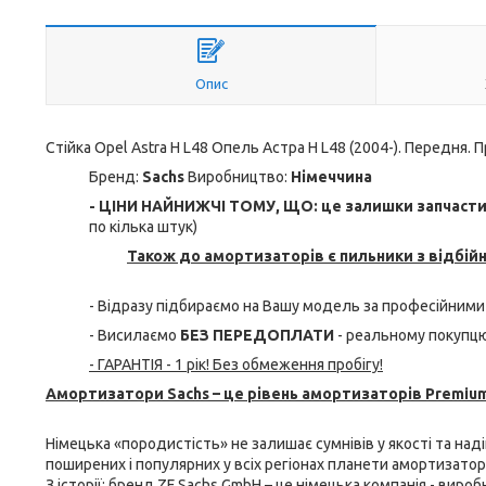
Опис
Стійка Opel Astra H L48 Опель Астра H L48 (2004-). Передня. П
Бренд:
Sachs
Виробництво:
Німеччина
- ЦІНИ НАЙНИЖЧІ ТОМУ, ЩО: це залишки запчастин 
по кілька штук)
Також до амортизаторів є пильники з відбій
- Відразу підбираємо на Вашу модель за професійними
- Висилаємо
БЕЗ ПЕРЕДОПЛАТИ
- реальному покупцю
- ГАРАНТІЯ - 1 рік! Без обмеження пробігу!
Амортизатори Sachs – це рівень амортизаторів Premium
Німецька «породистість» не залишає сумнівів у якості та над
поширених і популярних у всіх регіонах планети амортизатори 
З історії: бренд ZF Sachs GmbH – це німецька компанія - виро