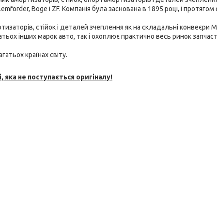
emforder, Boge і ZF. Компанія була заснована в 1895 році, і протягом 
тизаторів, стійок і
деталей зчеплення як на складальні конвеєри M
багатьох інших марок авто, так і охоплює практично весь ринок запчаст
гатьох країнах світу.
, яка не поступається оригіналу!