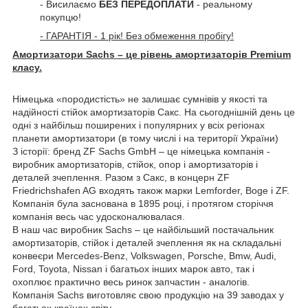
- Висилаємо
БЕЗ ПЕРЕДОПЛАТИ
- реальному
покупцю!
- ГАРАНТІЯ - 1 рік! Без обмеження пробігу!
Амортизатори Sachs – це рівень амортизаторів Premium
класу.
Німецька «породистість» не залишає сумнівів у якості та
надійності стійок амортизаторів Сакс. На сьогоднішній день це
одні з найбільш поширених і популярних у всіх регіонах
планети амортизатори (в тому числі і на території України)
З історії: бренд ZF Sachs GmbH – це німецька компанія -
виробник амортизаторів, стійок, опор і амортизаторів і
деталей зчеплення. Разом з Сакс, в концерн ZF
Friedrichshafen AG входять також марки Lemforder, Boge і ZF.
Компанія була заснована в 1895 році, і протягом сторіччя
компанія весь час удосконалювалася.
В наш час виробник Sachs – це найбільший постачальник
амортизаторів, стійок і
деталей зчеплення як на складальні
конвеєри Mercedes-Benz, Volkswagen, Porsche, Bmw, Audi,
Ford, Toyota, Nissan і багатьох інших марок авто, так і
охоплює практично весь ринок запчастин - аналогів.
Компанія Sachs виготовляє свою продукцію на 39 заводах у
багатьох країнах світу.