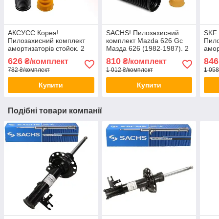
АКСУСС Корея!
SACHS! Пилозахисний
SKF
Пилозахисний комплект
комплект Mazda 626 Gc
Пило
амортизаторів стойок. 2
Мазда 626 (1982-1987). 2
амор
Пильники 2 відбійники
пильника 2 відбійника
Пиль
626
810
846
₴/комплект
₴/комплект
Заднього амортизатора
782 ₴/комплект
1 012 ₴/комплект
1 058
стійки
Купити
Купити
Подібні товари компанії