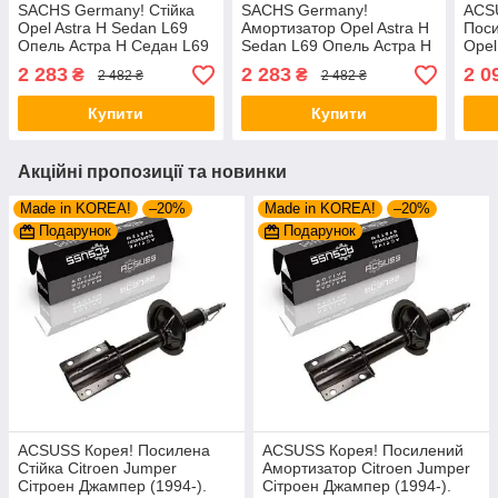
SACHS Germany! Стійка
SACHS Germany!
ACS
Opel Astra H Sedan L69
Амортизатор Opel Astra H
Пос
Опель Астра H Седан L69
Sedan L69 Опель Астра H
Opel
(2007-). Передня. Права.
Седан L69 (2007-).
Опел
2 283
2 283
2 0
₴
₴
2 482 ₴
2 482 ₴
313478 , 339702
Передній. Лівий. 313480 ,
(200
339703
Прав
Купити
Купити
Акційні пропозиції та новинки
Made in KOREA!
–20%
Made in KOREA!
–20%
Подарунок
Подарунок
ACSUSS Корея! Посилена
ACSUSS Корея! Посилений
Стійка Citroen Jumper
Амортизатор Citroen Jumper
Сітроен Джампер (1994-).
Сітроен Джампер (1994-).