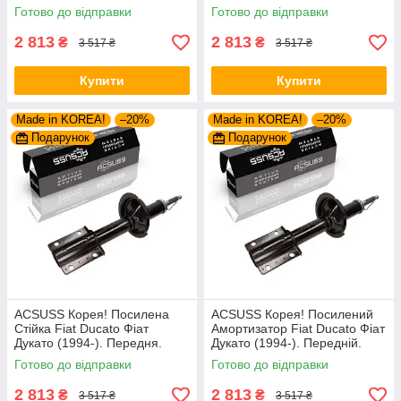
Передня. Шток 25mm.
Передній. Шток 25mm.
Готово до відправки
Готово до відправки
280975 , 635853
280975 , 635853
2 813
2 813
₴
₴
3 517 ₴
3 517 ₴
Купити
Купити
Made in KOREA!
–20%
Made in KOREA!
–20%
Подарунок
Подарунок
ACSUSS Корея! Посилена
ACSUSS Корея! Посилений
Стійка Fiat Ducato Фіат
Амортизатор Fiat Ducato Фіат
Дукато (1994-). Передня.
Дукато (1994-). Передній.
Шток 25mm. 280975 , 635853
Шток 25mm. 280975 , 635853
Готово до відправки
Готово до відправки
2 813
2 813
₴
₴
3 517 ₴
3 517 ₴