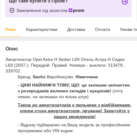
Що таке купити з Пром?
Замовлення під захистом
Опис
Характеристики
Доставка
Оплата
Умови п
Опис
Амортизатор Opel Astra H Sedan L69 Опель Астра H Седан
L69 (2007-). Передній. Правий. Номери - аналоги: 313478 ,
339702 .
Бренд:
Sachs
Виробництво:
Німеччина
- ЦІНИ НАЙНИЖЧІ ТОМУ, ЩО: це залишки запчастин
з розпродажів великих складів і аукціонів!
(опту
немає, на залишках по кілька штук)
Також до амортизаторів є пильники з відбійниками,
опори стоєк амортизаторів, пружини! Запитуйте у
наших менеджерів!
- Відразу підбираємо на Вашу модель за професійними
програмами або VIN кодом