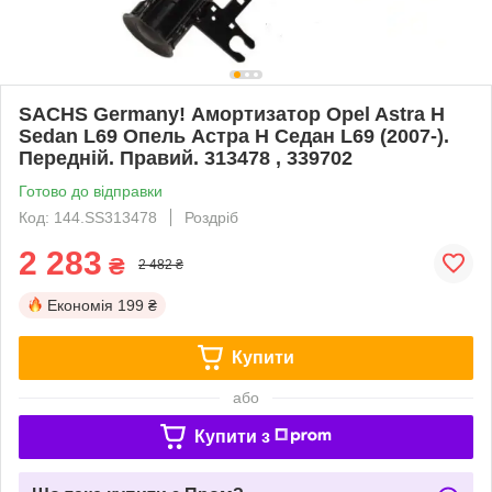
SACHS Germany! Амортизатор Opel Astra H
Sedan L69 Опель Астра H Седан L69 (2007-).
Передній. Правий. 313478 , 339702
Готово до відправки
Код: 144.SS313478
Роздріб
2 283
₴
2 482 ₴
Економія
199 ₴
Купити
або
Купити з