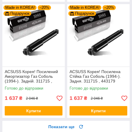
Made in KOREA!
–20%
Made in KOREA!
–20%
Подарунок
Подарунок
ACSUSS Корея! Посилений
ACSUSS Корея! Посилена
Амортизатор Газ Соболь
Стійка Газ Соболь (1994-).
(1994-). Задній. 311715 ,
Задня. 311715 , 443179
443179
Готово до відправки
Готово до відправки
1 637
1 637
₴
₴
2 046 ₴
2 046 ₴
Купити
Купити
Показати ще