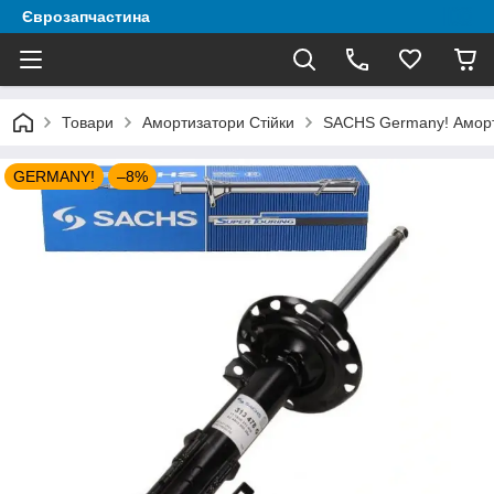
Єврозапчастина
Товари
Амортизатори Стійки
SACHS Germany! Аморти
GERMANY!
–8%