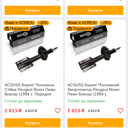
Купити
Купити
Made in KOREA!
–20%
Made in KOREA!
–20%
Подарунок
Подарунок
ACSUSS Корея! Посилена
ACSUSS Корея! Посилений
Стійка Peugeot Boxer Пежо
Амортизатор Peugeot Boxer
Боксер (1994-). Передня.
Пежо Боксер (1994-).
Шток 25mm. 280975 , 635853
Передній. Шток 25mm.
Готово до відправки
Готово до відправки
280975 , 635853
2 813
2 813
₴
₴
3 517 ₴
3 517 ₴
Купити
Купити