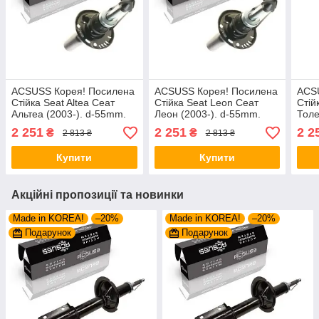
ACSUSS Корея! Посилена
ACSUSS Корея! Посилена
ACS
Стійка Seat Altea Сеат
Стійка Seat Leon Сеат
Стій
Альтеа (2003-). d-55mm.
Леон (2003-). d-55mm.
Толе
Передня. 317572 , 313053
Передня. 317572 , 313053
Пере
2 251
2 251
2 2
₴
₴
2 813 ₴
2 813 ₴
, 335808
, 335808
, 33
Купити
Купити
Акційні пропозиції та новинки
Made in KOREA!
–20%
Made in KOREA!
–20%
Подарунок
Подарунок