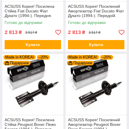
ACSUSS Корея! Посилена
ACSUSS Корея! Посилений
Стійка Fiat Ducato Фіат
Амортизатор Fiat Ducato Фіат
Дукато (1994-). Передня.
Дукато (1994-). Передній.
Шток 25mm. 280975 , 635853
Шток 25mm. 280975 , 635853
Готово до відправки
Готово до відправки
2 813
2 813
₴
₴
3 517 ₴
3 517 ₴
Купити
Купити
Made in KOREA!
–20%
Made in KOREA!
–20%
Подарунок
Подарунок
ACSUSS Корея! Посилена
ACSUSS Корея! Посилений
Стійка Peugeot Boxer Пежо
Амортизатор Peugeot Boxer