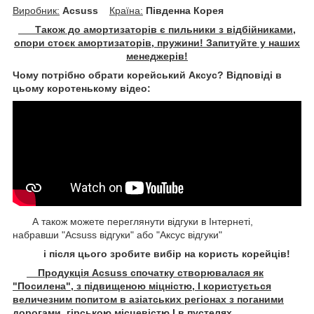
Виробник:
Acsuss
Крaїна:
Південна Корея
Також до амортизаторів є пильники з відбійниками,
опори стоєк амортизаторів, пружини! Запитуйте у наших
менеджерів!
Чому потрібно обрати корейський Аксус? Відповіді в
цьому коротенькому відео:
А також можете переглянути відгуки в Інтернеті,
набравши "Acsuss відгуки" або "Аксус відгуки"
і після цього зробите вибір на користь корейців!
Продукція Acsuss спочатку створювалася як
"Посилена", з підвищеною міцністю, І користується
величезним попитом в азіатських регіонах з поганими
дорогами, гірською місцевістю І в пустелях.