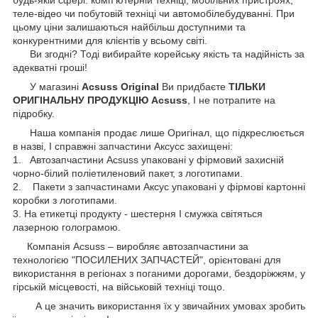
теле-відео чи побутовій техніці чи автомобілебудуванні. При
цьому ціни залишаються найбільш доступними та
конкурентними для клієнтів у всьому світі.
Ви згодні? Тоді вибирайте корейську якість та надійність за
адекватні гроші!
У магазині
Acsuss Original
Ви придбаєте
ТІЛЬКИ
ОРИГІНАЛЬНУ ПРОДУКЦІЮ Acsuss
, І не потрапите на
підробку.
Наша компанія продає лише Оригінал, що підкреслюється
в назві, І справжні запчастини Аксусс захищені:
1. Автозапчастини Acsuss упаковані у фірмовий захисній
чорно-білий поліетиленовий пакет, з логотипами.
2. Пакети з запчастинами Аксус упаковані у фірмові картонні
коробки з логотипами.
3. На етикетці продукту - шестерня І смужка світяться
лазерною голограмою.
Компанія Acsuss – виробляє автозапчастини за
технологією "ПОСИЛЕНИХ ЗАПЧАСТЕЙ", орієнтовані для
використання в регіонах з поганими дорогами, бездоріжжям, у
гірській місцевості, на військовій техніці тощо.
А це значить використання їх у звичайних умовах зробить