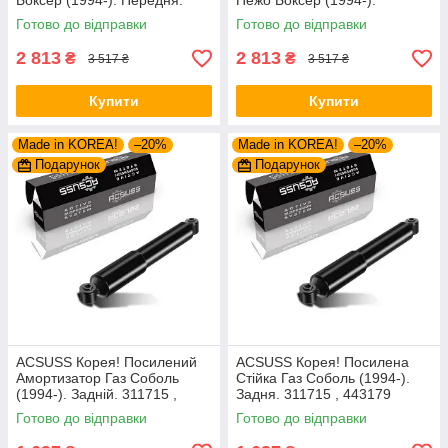
Боксер (1994-). Передня.
Пежо Боксер (1994-).
Шток 25mm. 280975 , 635853
Передній. Шток 25mm.
Готово до відправки
Готово до відправки
280975 , 635853
2 813
2 813
₴
₴
3 517 ₴
3 517 ₴
Купити
Купити
Made in KOREA!
–20%
Made in KOREA!
–20%
Подарунок
Подарунок
ACSUSS Корея! Посилений
ACSUSS Корея! Посилена
Амортизатор Газ Соболь
Стійка Газ Соболь (1994-).
(1994-). Задній. 311715 ,
Задня. 311715 , 443179
443179
Готово до відправки
Готово до відправки