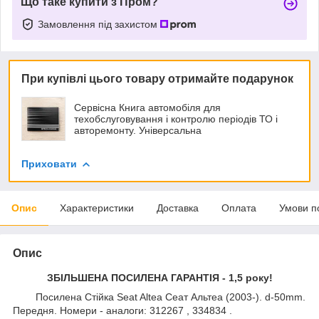
Що таке купити з Пром?
Замовлення під захистом
При купівлі цього товару отримайте подарунок
Сервісна Книга автомобіля для
техобслуговування і контролю періодів ТО і
авторемонту. Універсальна
Приховати
Опис
Характеристики
Доставка
Оплата
Умови п
Опис
ЗБІЛЬШЕНА ПОСИЛЕНА ГАРАНТІЯ - 1,5 року!
Посилена Стійка Seat Altea Сеат Альтеа (2003-). d-50mm.
Передня. Номери - аналоги: 312267 , 334834 .