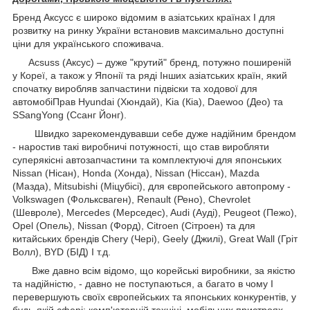
Бренд Аксусс є широко відомим в азіатських країнах І для
розвитку на ринку України встановив максимально доступні
ціни для українського споживача.
Acsuss (Аксус) – дуже "крутий" бренд, потужно поширеній
у Кореї, а також у Японії та ряді Інших азіатських країн, який
спочатку виробляв запчастини підвіски та ходової для
автомобіПрав Hyundai (Хюндай), Kia (Кіа), Daewoo (Део) та
SSangYong (Ссанг Йонг).
Швидко зарекомендувавши себе дуже надійним брендом
- наростив такі виробничі потужності, що став виробляти
суперякісні автозапчастини та комплектуючі для японських
Nissan (Нісан), Honda (Хонда), Nissan (Ніссан), Mazda
(Мазда), Mitsubishi (Міцубісі), для європейського автопрому -
Volkswagen (Фольксваген), Renault (Рено), Chevrolet
(Шевроле), Mercedes (Мерседес), Audi (Ауді), Peugeot (Пежо),
Opel (Опель), Nissan (Форд), Citroen (Сітроен) та для
китайських брендів Chery (Чері), Geely (Джилі), Great Wall (Гріт
Волл), BYD (БІД) І т.д.
Вже давно всім відомо, що корейські виробники, за якістю
та надійністю, - давно не поступаються, а багато в чому І
перевершують своїх європейських та японських конкурентів, у
будь-якій сфері: комп'ютерній техніці, мобільних пристроях,