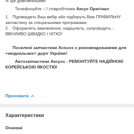
їх ще довговічнішим!
Телефонуйте – І співробітники
Аксус Оригінал
:
1. Підтвердять Ваш вибір або підберуть Вам ПРАВИЛЬНУ
запчастину за спеціальними програмами.
2. Оформлять замовлення, надішлють, супроводять -
ВВІЧЛИВО ШВИДКО І ЧІТКО!
Посилені запчастини Acsuss є рекомендованими для
«неідеальних» доріг України!
Автозапчастини Аксусс - РЕМОНТУЙТЕ НАДІЙНОЮ
КОРЕЙСЬКОЮ ЯКОСТЮ!
Приховати
Характеристики
Основні