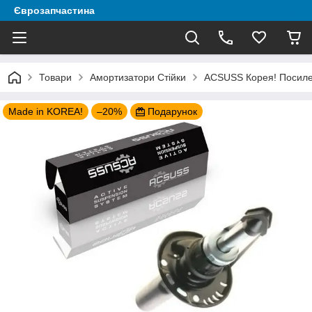
Єврозапчастина
Товари
Амортизатори Стійки
ACSUSS Корея! Посилен
Made in KOREA!
–20%
Подарунок