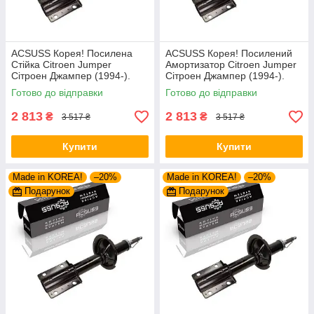
ACSUSS Корея! Посилена
ACSUSS Корея! Посилений
Стійка Citroen Jumper
Амортизатор Citroen Jumper
Сітроен Джампер (1994-).
Сітроен Джампер (1994-).
Передня. Шток 25mm.
Передній. Шток 25mm.
Готово до відправки
Готово до відправки
280975 , 635853
280975 , 635853
2 813
2 813
₴
₴
3 517 ₴
3 517 ₴
Купити
Купити
Made in KOREA!
–20%
Made in KOREA!
–20%
Подарунок
Подарунок