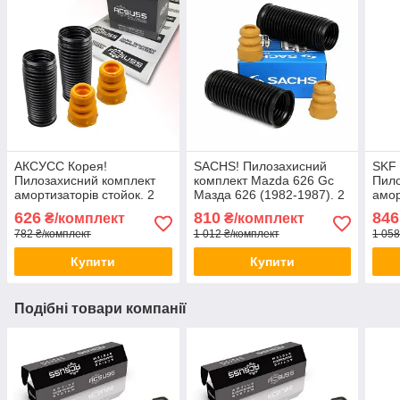
АКСУСС Корея!
SACHS! Пилозахисний
SKF
Пилозахисний комплект
комплект Mazda 626 Gc
Пило
амортизаторів стойок. 2
Мазда 626 (1982-1987). 2
амор
Пильники 2 відбійники
пильника 2 відбійника
Пиль
626
810
846
₴/комплект
₴/комплект
Заднього амортизатора
782 ₴/комплект
1 012 ₴/комплект
1 058
стійки
Купити
Купити
Подібні товари компанії