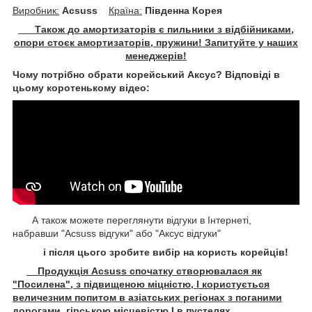
Виробник:
Acsuss
Крaїна:
Південна Корея
Також до амортизаторів є пильники з відбійниками,
опори стоєк амортизаторів, пружини! Запитуйте у наших
менеджерів!
Чому потрібно обрати корейський Аксус? Відповіді в
цьому коротенькому відео:
А також можете переглянути відгуки в Інтернеті,
набравши "Acsuss відгуки" або "Аксус відгуки"
і після цього зробите вибір на користь корейців!
Продукція Acsuss спочатку створювалася як
"Посилена", з підвищеною міцністю, І користується
величезним попитом в азіатських регіонах з поганими
дорогами, гірською місцевістю І в пустелях.