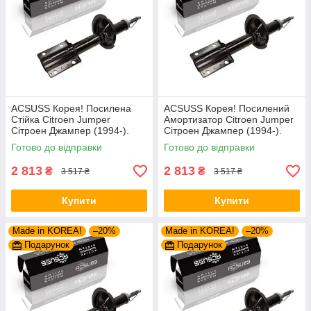
ACSUSS Корея! Посилена
ACSUSS Корея! Посилений
Стійка Citroen Jumper
Амортизатор Citroen Jumper
Сітроен Джампер (1994-).
Сітроен Джампер (1994-).
Передня. Шток 25mm.
Передній. Шток 25mm.
Готово до відправки
Готово до відправки
280975 , 635853
280975 , 635853
2 813
2 813
₴
₴
3 517 ₴
3 517 ₴
Купити
Купити
Made in KOREA!
–20%
Made in KOREA!
–20%
Подарунок
Подарунок