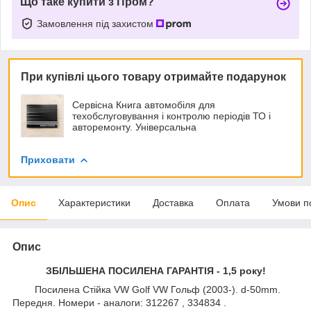
Що таке купити з Пром?
Замовлення під захистом
При купівлі цього товару отримайте подарунок
Сервісна Книга автомобіля для
техобслуговування і контролю періодів ТО і
авторемонту. Універсальна
Приховати
Опис
Характеристики
Доставка
Оплата
Умови п
Опис
ЗБІЛЬШЕНА ПОСИЛЕНА ГАРАНТІЯ - 1,5 року!
Посилена Стійка VW Golf VW Гольф (2003-). d-50mm.
Передня. Номери - аналоги: 312267 , 334834 .