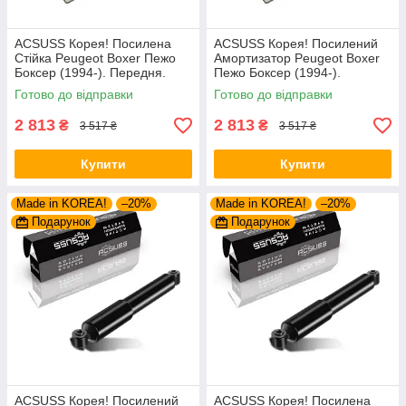
ACSUSS Корея! Посилена
ACSUSS Корея! Посилений
Стійка Peugeot Boxer Пежо
Амортизатор Peugeot Boxer
Боксер (1994-). Передня.
Пежо Боксер (1994-).
Шток 25mm. 280975 , 635853
Передній. Шток 25mm.
Готово до відправки
Готово до відправки
280975 , 635853
2 813
2 813
₴
₴
3 517 ₴
3 517 ₴
Купити
Купити
Made in KOREA!
–20%
Made in KOREA!
–20%
Подарунок
Подарунок
ACSUSS Корея! Посилений
ACSUSS Корея! Посилена