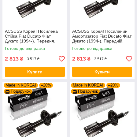
ACSUSS Корея! Посилена
ACSUSS Корея! Посилений
Стійка Fiat Ducato Фіат
Амортизатор Fiat Ducato Фіат
Дукато (1994-). Передня.
Дукато (1994-). Передній.
Шток 25mm. 280975 , 635853
Шток 25mm. 280975 , 635853
Готово до відправки
Готово до відправки
2 813
2 813
₴
₴
3 517 ₴
3 517 ₴
Купити
Купити
Made in KOREA!
–20%
Made in KOREA!
–20%
Подарунок
Подарунок