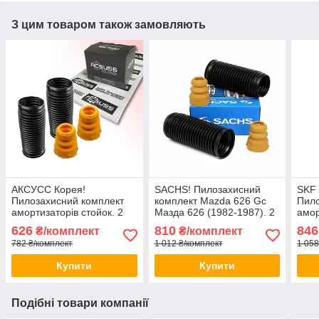
З цим товаром також замовляють
АКСУСС Корея!
SACHS! Пилозахисний
SKF
Пилозахисний комплект
комплект Mazda 626 Gc
Пило
амортизаторів стойок. 2
Мазда 626 (1982-1987). 2
амор
Пильники 2 відбійники
пильника 2 відбійника
Пиль
626
810
846
₴/комплект
₴/комплект
Заднього амортизатора
782 ₴/комплект
1 012 ₴/комплект
1 058
стійки
Купити
Купити
Подібні товари компанії