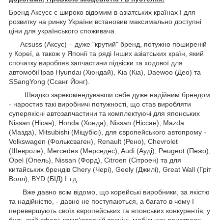
Бренд Аксусс є широко відомим в азіатських країнах І для
розвитку на ринку України встановив максимально доступні
ціни для українського споживача.
Acsuss (Аксус) – дуже "крутий" бренд, потужно поширеній
у Кореї, а також у Японії та ряді Інших азіатських країн, який
спочатку виробляв запчастини підвіски та ходової для
автомобіПрав Hyundai (Хюндай), Kia (Кіа), Daewoo (Део) та
SSangYong (Ссанг Йонг).
Швидко зарекомендувавши себе дуже надійним брендом
- наростив такі виробничі потужності, що став виробляти
суперякісні автозапчастини та комплектуючі для японських
Nissan (Нісан), Honda (Хонда), Nissan (Ніссан), Mazda
(Мазда), Mitsubishi (Міцубісі), для європейського автопрому -
Volkswagen (Фольксваген), Renault (Рено), Chevrolet
(Шевроле), Mercedes (Мерседес), Audi (Ауді), Peugeot (Пежо),
Opel (Опель), Nissan (Форд), Citroen (Сітроен) та для
китайських брендів Chery (Чері), Geely (Джилі), Great Wall (Гріт
Волл), BYD (БІД) І т.д.
Вже давно всім відомо, що корейські виробники, за якістю
та надійністю, - давно не поступаються, а багато в чому І
перевершують своїх європейських та японських конкурентів, у
будь-якій сфері: комп'ютерній техніці, мобільних пристроях,