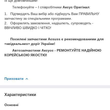
їх ще довговічнішим!
Телефонуйте – І співробітники
Аксус Оригінал
:
1. Підтвердять Ваш вибір або підберуть Вам ПРАВИЛЬНУ
запчастину за спеціальними програмами.
2. Оформлять замовлення, надішлють, супроводять -
ВВІЧЛИВО ШВИДКО І ЧІТКО!
Посилені запчастини Acsuss є рекомендованими для
«неідеальних» доріг України!
Автозапчастини Аксусс - РЕМОНТУЙТЕ НАДІЙНОЮ
КОРЕЙСЬКОЮ ЯКОСТЮ!
Приховати
Характеристики
Основні