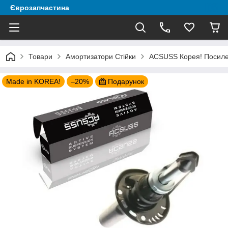
Єврозапчастина
Товари
Амортизатори Стійки
ACSUSS Корея! Посилен
Made in KOREA!
–20%
Подарунок