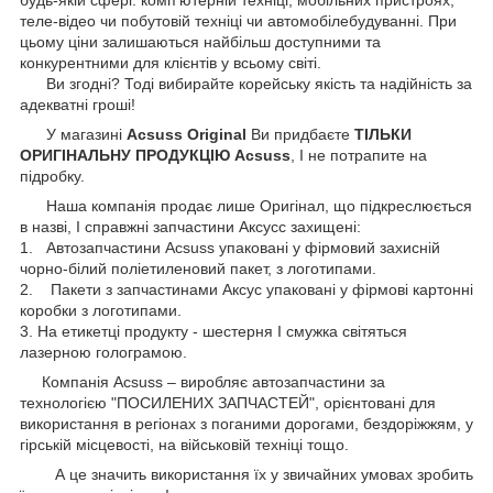
теле-відео чи побутовій техніці чи автомобілебудуванні. При
цьому ціни залишаються найбільш доступними та
конкурентними для клієнтів у всьому світі.
Ви згодні? Тоді вибирайте корейську якість та надійність за
адекватні гроші!
У магазині
Acsuss Original
Ви придбаєте
ТІЛЬКИ
ОРИГІНАЛЬНУ ПРОДУКЦІЮ Acsuss
, І не потрапите на
підробку.
Наша компанія продає лише Оригінал, що підкреслюється
в назві, І справжні запчастини Аксусс захищені:
1. Автозапчастини Acsuss упаковані у фірмовий захисній
чорно-білий поліетиленовий пакет, з логотипами.
2. Пакети з запчастинами Аксус упаковані у фірмові картонні
коробки з логотипами.
3. На етикетці продукту - шестерня І смужка світяться
лазерною голограмою.
Компанія Acsuss – виробляє автозапчастини за
технологією "ПОСИЛЕНИХ ЗАПЧАСТЕЙ", орієнтовані для
використання в регіонах з поганими дорогами, бездоріжжям, у
гірській місцевості, на військовій техніці тощо.
А це значить використання їх у звичайних умовах зробить