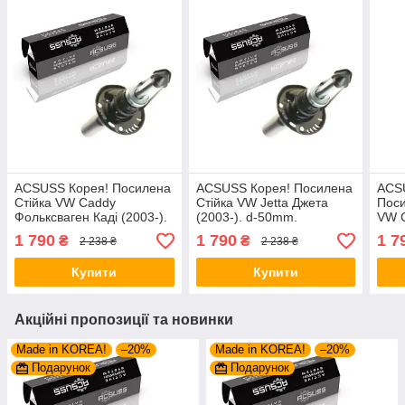
ACSUSS Корея! Посилена
ACSUSS Корея! Посилена
ACS
Стійка VW Caddy
Стійка VW Jetta Джета
Пос
Фольксваген Каді (2003-).
(2003-). d-50mm.
VW 
d-50mm. Передня. 312267
Передня. 312267 , 334834
Каді
1 790
1 790
1 7
₴
₴
2 238 ₴
2 238 ₴
, 334834
Пере
334
Купити
Купити
Акційні пропозиції та новинки
Made in KOREA!
–20%
Made in KOREA!
–20%
Подарунок
Подарунок