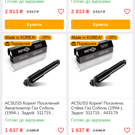
Готово до відправки
Готово до відправки
280975 , 635853
2 813
2 813
₴
₴
3 517 ₴
3 517 ₴
Купити
Купити
Made in KOREA!
–20%
Made in KOREA!
–20%
Подарунок
Подарунок
ACSUSS Корея! Посилений
ACSUSS Корея! Посилена
Амортизатор Газ Соболь
Стійка Газ Соболь (1994-).
(1994-). Задній. 311715 ,
Задня. 311715 , 443179
443179
Готово до відправки
Готово до відправки
1 637
1 637
₴
₴
2 046 ₴
2 046 ₴