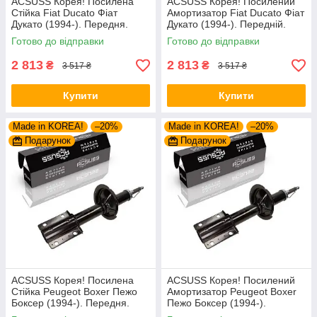
ACSUSS Корея! Посилена
ACSUSS Корея! Посилений
Стійка Fiat Ducato Фіат
Амортизатор Fiat Ducato Фіат
Дукато (1994-). Передня.
Дукато (1994-). Передній.
Шток 25mm. 280975 , 635853
Шток 25mm. 280975 , 635853
Готово до відправки
Готово до відправки
2 813
2 813
₴
₴
3 517 ₴
3 517 ₴
Купити
Купити
Made in KOREA!
–20%
Made in KOREA!
–20%
Подарунок
Подарунок
ACSUSS Корея! Посилена
ACSUSS Корея! Посилений
Стійка Peugeot Boxer Пежо
Амортизатор Peugeot Boxer
Боксер (1994-). Передня.
Пежо Боксер (1994-).
Шток 25mm. 280975 , 635853
Передній. Шток 25mm.