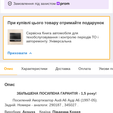
Замовлення під захистом
При купівлі цього товару отримайте подарунок
Сервісна Книга автомобіля для
техобслуговування і контролю періодів ТО і
авторемонту. Універсальна
Приховати
Опис
Характеристики
Доставка
Оплата
Умови п
Опис
ЗБІЛЬШЕНА ПОСИЛЕНА ГАРАНТІЯ - 1,5 року!
Посилений Амортизатор Audi A6 Ауді А6 (1997-05).
Задній. Номери - аналоги: 290187 , 345027 .
Виробник:
Acsuss
Крaїна:
Південна Корея