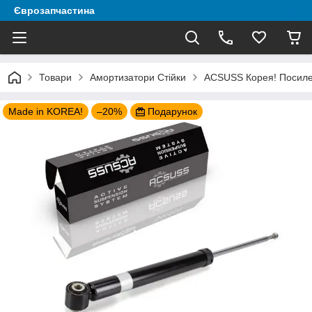
Єврозапчастина
Товари
Амортизатори Стійки
ACSUSS Корея! Посилен
Made in KOREA!
–20%
Подарунок