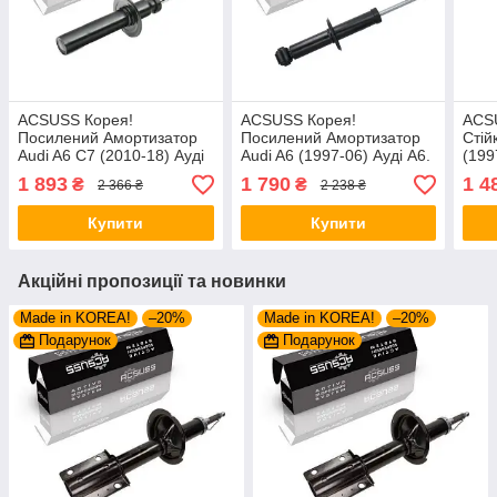
ACSUSS Корея!
ACSUSS Корея!
ACS
Посилений Амортизатор
Посилений Амортизатор
Стій
Audi A6 C7 (2010-18) Ауді
Audi A6 (1997-06) Ауді А6.
(199
А6 C7). Передній. 315262
Задній. 556281 , 556285
345
1 893
1 790
1 4
₴
₴
2 366 ₴
2 238 ₴
, 341719
Купити
Купити
Акційні пропозиції та новинки
Made in KOREA!
–20%
Made in KOREA!
–20%
Подарунок
Подарунок