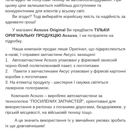
цьому ціни залишаються найбільш доступними та
конкурентними для клієнтів у всьому світі.
Ви згодні? Тоді вибирайте корейську якість та надійність за
адекватні гроші!
У магазині
Acsuss Original
Ви придбаєте
ТІЛЬКИ
ОРИГІНАЛЬНУ ПРОДУКЦІЮ Acsuss
, І не потрапите на
підробку.
Наша компанія продає лише Оригінал, що підкреслюється
в назві, І справжні запчастини Аксусс захищені:
1. Автозапчастини Acsuss упаковані у фірмовий захисній
чорно-білий поліетиленовий пакет, з логотипами.
2. Пакети з запчастинами Аксус упаковані у фірмові картонні
коробки з логотипами.
3. На етикетці продукту - шестерня І смужка світяться
лазерною голограмою.
Компанія Acsuss – виробляє автозапчастини за
технологією "ПОСИЛЕНИХ ЗАПЧАСТЕЙ", орієнтовані для
використання в регіонах з поганими дорогами, бездоріжжям, у
гірській місцевості, на військовій техніці тощо.
А це значить використання їх у звичайних умовах зробить
їх ще довговічнішим!