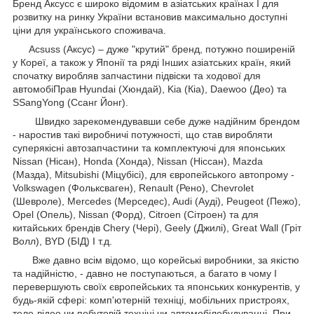
Бренд Аксусс є широко відомим в азіатських країнах І для
розвитку на ринку України встановив максимально доступні
ціни для українського споживача.
Acsuss (Аксус) – дуже "крутий" бренд, потужно поширеній
у Кореї, а також у Японії та ряді Інших азіатських країн, який
спочатку виробляв запчастини підвіски та ходової для
автомобіПрав Hyundai (Хюндай), Kia (Кіа), Daewoo (Део) та
SSangYong (Ссанг Йонг).
Швидко зарекомендувавши себе дуже надійним брендом
- наростив такі виробничі потужності, що став виробляти
суперякісні автозапчастини та комплектуючі для японських
Nissan (Нісан), Honda (Хонда), Nissan (Ніссан), Mazda
(Мазда), Mitsubishi (Міцубісі), для європейського автопрому -
Volkswagen (Фольксваген), Renault (Рено), Chevrolet
(Шевроле), Mercedes (Мерседес), Audi (Ауді), Peugeot (Пежо),
Opel (Опель), Nissan (Форд), Citroen (Сітроен) та для
китайських брендів Chery (Чері), Geely (Джилі), Great Wall (Гріт
Волл), BYD (БІД) І т.д.
Вже давно всім відомо, що корейські виробники, за якістю
та надійністю, - давно не поступаються, а багато в чому І
перевершують своїх європейських та японських конкурентів, у
будь-якій сфері: комп'ютерній техніці, мобільних пристроях,
теле-відео чи побутовій техніці чи автомобілебудуванні. При