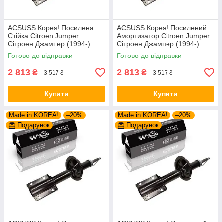
ACSUSS Корея! Посилена
ACSUSS Корея! Посилений
Стійка Citroen Jumper
Амортизатор Citroen Jumper
Сітроен Джампер (1994-).
Сітроен Джампер (1994-).
Передня. Шток 25mm.
Передній. Шток 25mm.
Готово до відправки
Готово до відправки
280975 , 635853
280975 , 635853
2 813
2 813
₴
₴
3 517 ₴
3 517 ₴
Купити
Купити
Made in KOREA!
–20%
Made in KOREA!
–20%
Подарунок
Подарунок