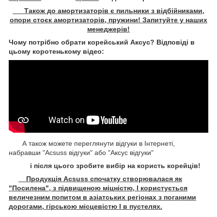
Також до амортизаторів є пильники з відбійниками,
опори стоєк амортизаторів, пружини! Запитуйте у наших
менеджерів!
Чому потрібно обрати корейський Аксус? Відповіді в
цьому коротенькому відео:
А також можете переглянути відгуки в Інтернеті,
набравши "Acsuss відгуки" або "Аксус відгуки"
і після цього зробите вибір на користь корейців!
Продукція Acsuss спочатку створювалася як
"Посилена", з підвищеною міцністю, І користується
величезним попитом в азіатських регіонах з поганими
дорогами, гірською місцевістю І в пустелях.