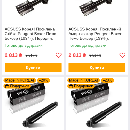
ACSUSS Корея! Посилена
ACSUSS Корея! Посилений
Стійка Peugeot Boxer Пежо
Амортизатор Peugeot Boxer
Боксер (1994-). Передня.
Пежо Боксер (1994-).
Шток 25mm. 280975 , 635853
Передній. Шток 25mm.
Готово до відправки
Готово до відправки
280975 , 635853
2 813
2 813
₴
₴
3 517 ₴
3 517 ₴
Купити
Купити
Made in KOREA!
–20%
Made in KOREA!
–20%
Подарунок
Подарунок