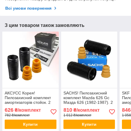
Всі умови повернення
З цим товаром також замовляють
АКСУСС Корея!
SACHS! Пилозахисний
SKF
Пилозахисний комплект
комплект Mazda 626 Gc
Пило
амортизаторів стойок. 2
Мазда 626 (1982-1987). 2
амор
Пильники 2 відбійники
пильника 2 відбійника
Пиль
626
810
846
₴/комплект
₴/комплект
Заднього амортизатора
782 ₴/комплект
1 012 ₴/комплект
1 058
стійки
Купити
Купити