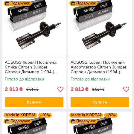
Подарунок
Подарунок
ACSUSS Корея! Посилена
ACSUSS Корея! Посилений
Стійка Citroen Jumper
Амортизатор Citroen Jumper
Сітроен Джампер (1994-).
Сітроен Джампер (1994-).
Передня. Шток 25mm.
Передній. Шток 25mm.
Готово до відправки
Готово до відправки
280975 , 635853
280975 , 635853
2 813
2 813
₴
₴
3 517 ₴
3 517 ₴
Купити
Купити
Made in KOREA!
–20%
Made in KOREA!
–20%
Подарунок
Подарунок