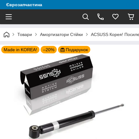
Єврозапчастина
Товари
Амортизатори Стійки
ACSUSS Корея! Посилена
Made in KOREA!
–20%
Подарунок