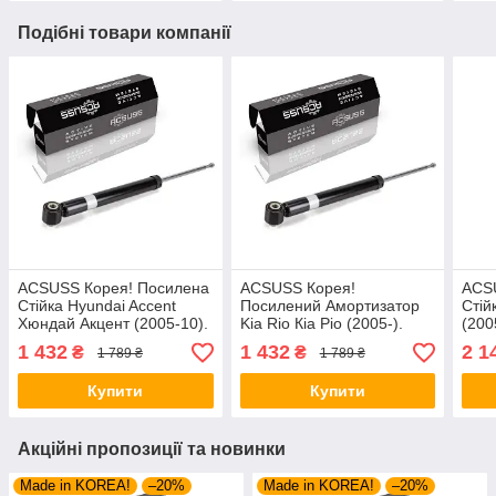
Подібні товари компанії
ACSUSS Корея! Посилена
ACSUSS Корея!
ACS
Стійка Hyundai Accent
Посилений Амортизатор
Стій
Хюндай Акцент (2005-10).
Kia Rio Кіа Ріо (2005-).
(200
Задня. 317596 , 343398
Задній. 317596 , 343398
3135
1 432
1 432
2 1
₴
₴
1 789 ₴
1 789 ₴
Купити
Купити
Акційні пропозиції та новинки
Made in KOREA!
–20%
Made in KOREA!
–20%