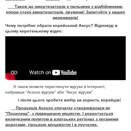
Також до амортизаторів є пильники з відбійниками,
опори стоєк амортизаторів, пружини! Запитуйте у наших
менеджерів!
Чому потрібно обрати корейський Аксус? Відповіді в
цьому коротенькому відео:
А також можете переглянути відгуки в Інтернеті,
набравши "Acsuss відгуки" або "Аксус відгуки"
і після цього зробите вибір на користь корейців!
Продукція Acsuss спочатку створювалася як
"Посилена", з підвищеною міцністю, І користується
величезним попитом в азіатських регіонах з поганими
дорогами, гірською місцевістю І в пустелях.