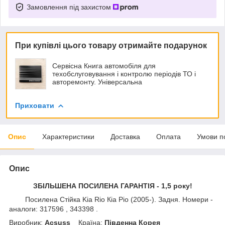
Замовлення під захистом
При купівлі цього товару отримайте подарунок
Сервісна Книга автомобіля для
техобслуговування і контролю періодів ТО і
авторемонту. Універсальна
Приховати
Опис
Характеристики
Доставка
Оплата
Умови п
Опис
ЗБІЛЬШЕНА ПОСИЛЕНА ГАРАНТІЯ - 1,5 року!
Посилена Стійка Kia Rio Кіа Ріо (2005-). Задня. Номери -
аналоги: 317596 , 343398 .
Виробник:
Acsuss
Крaїна:
Південна Корея