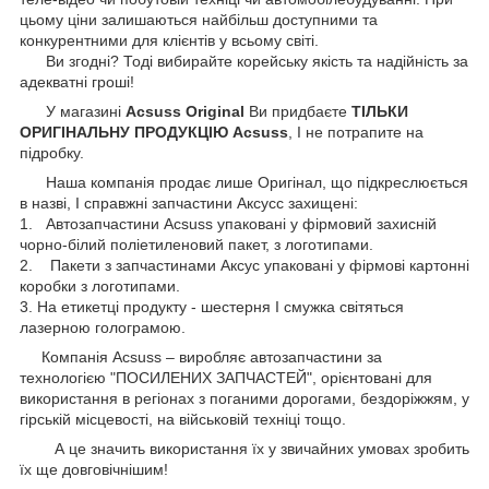
цьому ціни залишаються найбільш доступними та
конкурентними для клієнтів у всьому світі.
Ви згодні? Тоді вибирайте корейську якість та надійність за
адекватні гроші!
У магазині
Acsuss Original
Ви придбаєте
ТІЛЬКИ
ОРИГІНАЛЬНУ ПРОДУКЦІЮ Acsuss
, І не потрапите на
підробку.
Наша компанія продає лише Оригінал, що підкреслюється
в назві, І справжні запчастини Аксусс захищені:
1. Автозапчастини Acsuss упаковані у фірмовий захисній
чорно-білий поліетиленовий пакет, з логотипами.
2. Пакети з запчастинами Аксус упаковані у фірмові картонні
коробки з логотипами.
3. На етикетці продукту - шестерня І смужка світяться
лазерною голограмою.
Компанія Acsuss – виробляє автозапчастини за
технологією "ПОСИЛЕНИХ ЗАПЧАСТЕЙ", орієнтовані для
використання в регіонах з поганими дорогами, бездоріжжям, у
гірській місцевості, на військовій техніці тощо.
А це значить використання їх у звичайних умовах зробить
їх ще довговічнішим!