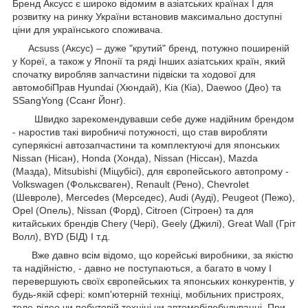
Бренд Аксусс є широко відомим в азіатських країнах І для
розвитку на ринку України встановив максимально доступні
ціни для українського споживача.
Acsuss (Аксус) – дуже "крутий" бренд, потужно поширеній
у Кореї, а також у Японії та ряді Інших азіатських країн, який
спочатку виробляв запчастини підвіски та ходової для
автомобіПрав Hyundai (Хюндай), Kia (Кіа), Daewoo (Део) та
SSangYong (Ссанг Йонг).
Швидко зарекомендувавши себе дуже надійним брендом
- наростив такі виробничі потужності, що став виробляти
суперякісні автозапчастини та комплектуючі для японських
Nissan (Нісан), Honda (Хонда), Nissan (Ніссан), Mazda
(Мазда), Mitsubishi (Міцубісі), для європейського автопрому -
Volkswagen (Фольксваген), Renault (Рено), Chevrolet
(Шевроле), Mercedes (Мерседес), Audi (Ауді), Peugeot (Пежо),
Opel (Опель), Nissan (Форд), Citroen (Сітроен) та для
китайських брендів Chery (Чері), Geely (Джилі), Great Wall (Гріт
Волл), BYD (БІД) І т.д.
Вже давно всім відомо, що корейські виробники, за якістю
та надійністю, - давно не поступаються, а багато в чому І
перевершують своїх європейських та японських конкурентів, у
будь-якій сфері: комп'ютерній техніці, мобільних пристроях,
теле-відео чи побутовій техніці чи автомобілебудуванні. При