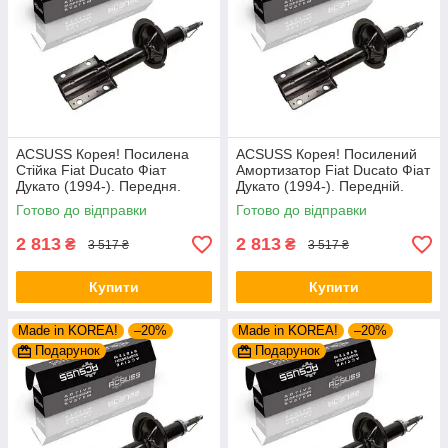
ACSUSS Корея! Посилена
ACSUSS Корея! Посилений
Стійка Fiat Ducato Фіат
Амортизатор Fiat Ducato Фіат
Дукато (1994-). Передня.
Дукато (1994-). Передній.
Шток 25mm. 280975 , 635853
Шток 25mm. 280975 , 635853
Готово до відправки
Готово до відправки
2 813
2 813
₴
₴
3 517 ₴
3 517 ₴
Купити
Купити
Made in KOREA!
–20%
Made in KOREA!
–20%
Подарунок
Подарунок