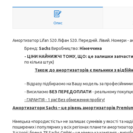
Опис
Амортизатор Lifan 520 Ліфан 520. Передній. Лівий. Номери - ан
Бренд:
Sachs
Виробництво:
Німеччина
- ЦІНИ НАЙНИЖЧІ ТОМУ, ЩО: це залишки запчастин 
по кілька штук)
Також до амортизаторів є пильники з відбій
- Відразу підбираємо на Вашу модель за професійними
- Висилаємо
БЕЗ ПЕРЕДОПЛАТИ
- реальному покупцю
- ГАРАНТІЯ - 1 рік! Без обмеження пробігу!
Амортизатори Sachs – це рівень амортизаторів Premium
Німецька «породистість» не залишає сумнівів у якості та над
поширених і популярних у всіх регіонах планети амортизатори 
З історії: бренд ZF Sachs GmbH – це німецька компанія - виро