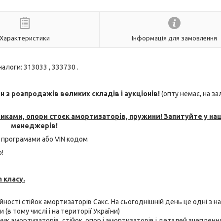
Характеристики
Інформація для замовлення
алоги: 313033 , 333730 .
з розпродажів великих складів і аукціонів!
(опту немає, на з
никами, опори стоєк амортизаторів, пружини! Запитуйте у на
менеджерів!
 програмами або VIN кодом
!
 класу.
ійності стійок амортизаторів Сакс. На сьогоднішній день це одні з н
(в тому числі і на території України)
бник амортизаторів, стійок, опор і амортизаторів і деталей зчепленн