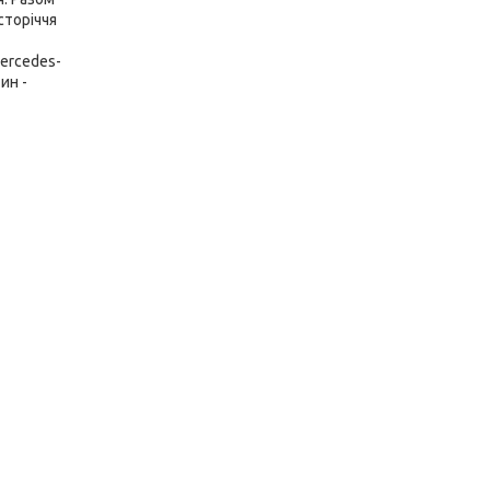
сторіччя
ercedes-
ин -