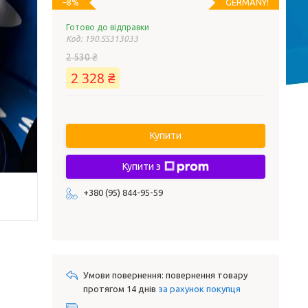
GERMANY!
–8%
Готово до відправки
Код:
190.SS313033
2 530 ₴
2 328 ₴
Купити
Купити з
+380 (95) 844-95-59
повернення товару
протягом 14 днів
за рахунок покупця