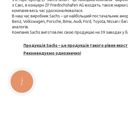
з Сакс, в концерн ZF Friedrichshafen AG входять також марки L
компанія весь час удосконалювалася.
В наш час виробник Sachs – це найбільший постачальник
амор
Benz, Volkswagen, Porsche, Bmw, Audi, Ford, Toyota, Nissan і 
аналогів.
Компанія Sachs виготовляє свою продукцію на 39 заводах у ба
Продукція Sachs – це продукція такого рівня якості
Рекомендуємо однозначно!
КНОПКА
ЗВ'ЯЗКУ