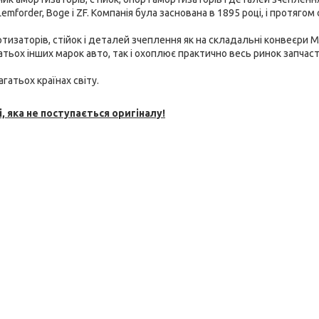
emforder, Boge і ZF. Компанія була заснована в 1895 році, і протягом 
тизаторів, стійок і
деталей зчеплення як на складальні конвеєри M
багатьох інших марок авто, так і охоплює практично весь ринок запчаст
гатьох країнах світу.
, яка не поступається оригіналу!