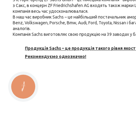
з Сакс, в концерн ZF Friedrichshafen AG входять також марки L
компанія весь час удосконалювалася.
В наш час виробник Sachs – це найбільший постачальник
амор
Benz, Volkswagen, Porsche, Bmw, Audi, Ford, Toyota, Nissan і 
аналогів.
Компанія Sachs виготовляє свою продукцію на 39 заводах у ба
Продукція Sachs – це продукція такого рівня якості
Рекомендуємо однозначно!
КНОПКА
ЗВ'ЯЗКУ