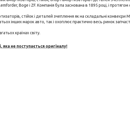
emforder, Boge і ZF. Компанія була заснована в 1895 році, і протягом 
тизаторів, стійок і
деталей зчеплення як на складальні конвеєри M
багатьох інших марок авто, так і охоплює практично весь ринок запчаст
гатьох країнах світу.
, яка не поступається оригіналу!