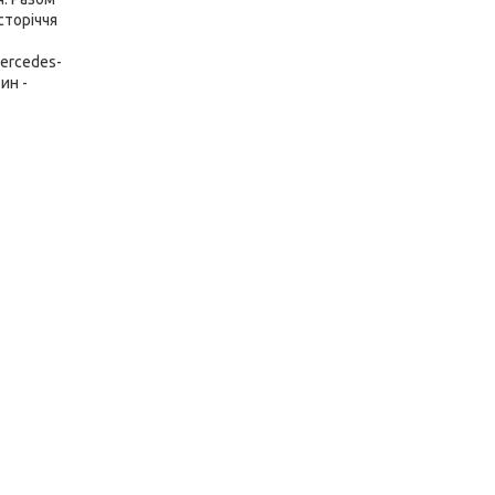
сторіччя
ercedes-
ин -