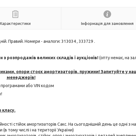
Характеристики
Інформація для замовлення
ній. Правий. Номери - аналоги: 313034 , 333729 .
з розпродажів великих складів і аукціонів!
(опту немає, на з
никами, опори стоєк амортизаторів, пружини! Запитуйте у на
менеджерів!
 програмами або VIN кодом
!
 класу.
ійності стійок амортизаторів Сакс. На сьогоднішній день це одні з н
(в тому числі і на території України)
бник амортизаторів, стійок, опор і амортизаторів і деталей зчепленн