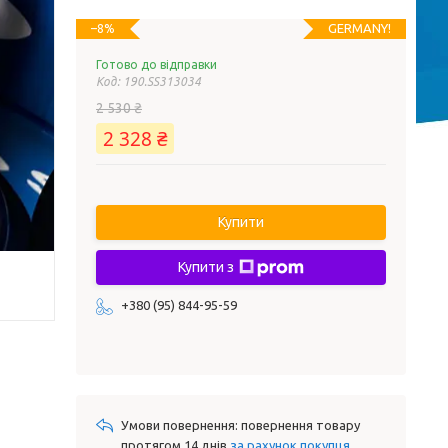
GERMANY!
–8%
Готово до відправки
Код:
190.SS313034
2 530 ₴
2 328 ₴
Купити
Купити з
+380 (95) 844-95-59
повернення товару
протягом 14 днів
за рахунок покупця