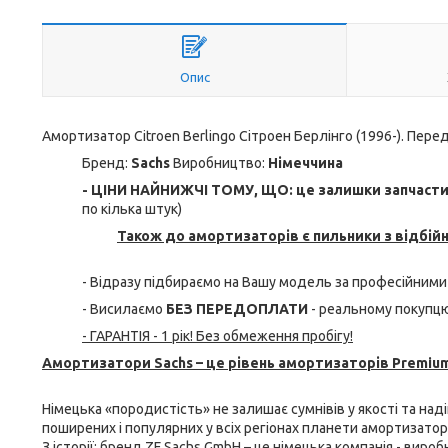
Опис
Амортизатор Citroen Berlingo Сітроен Берлінго (1996-). Перед
Бренд:
Sachs
Виробництво:
Німеччина
- ЦІНИ НАЙНИЖЧІ ТОМУ, ЩО: це залишки запчастин 
по кілька штук)
Також до амортизаторів є пильники з відбій
- Відразу підбираємо на Вашу модель за професійними
- Висилаємо
БЕЗ ПЕРЕДОПЛАТИ
- реальному покупцю
- ГАРАНТІЯ - 1 рік! Без обмеження пробігу!
Амортизатори Sachs – це рівень амортизаторів Premium
Німецька «породистість» не залишає сумнівів у якості та над
поширених і популярних у всіх регіонах планети амортизатори 
З історії: бренд ZF Sachs GmbH – це німецька компанія - виро