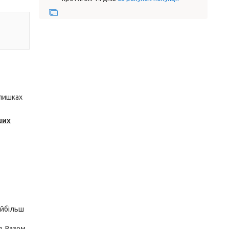
алишках
ших
айбільш
я. Разом