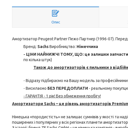
Опис
Амортизатор Peugeot Partner Пежо Партнер (1996-07). Передні
Бренд:
Sachs
Виробництво:
Німеччина
- ЦІНИ НАЙНИЖЧІ ТОМУ, ЩО: це залишки запчастин 
по кілька штук)
Також до амортизаторів є пильники з відбій
- Відразу підбираємо на Вашу модель за професійними
- Висилаємо
БЕЗ ПЕРЕДОПЛАТИ
- реальному покупцю
- ГАРАНТІЯ - 1 рік! Без обмеження пробігу!
Амортизатори Sachs – це рівень амортизаторів Premium
Німецька «породистість» не залишає сумнівів у якості та над
поширених і популярних у всіх регіонах планети амортизатори 
З історії: бренд ZF Sachs GmbH – це німецька компанія - виро