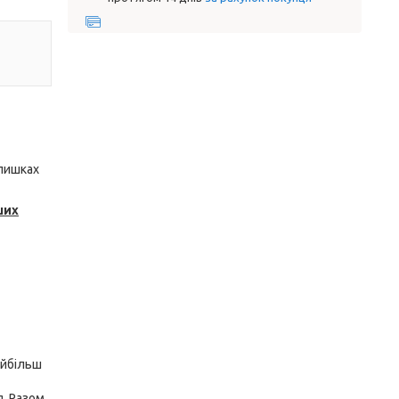
алишках
ших
айбільш
я. Разом