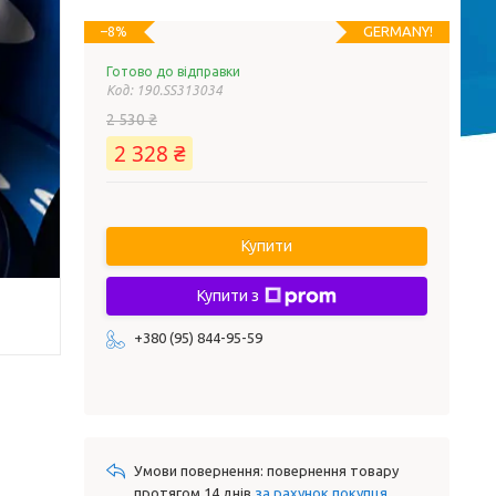
GERMANY!
–8%
Готово до відправки
Код:
190.SS313034
2 530 ₴
2 328 ₴
Купити
Купити з
+380 (95) 844-95-59
повернення товару
протягом 14 днів
за рахунок покупця