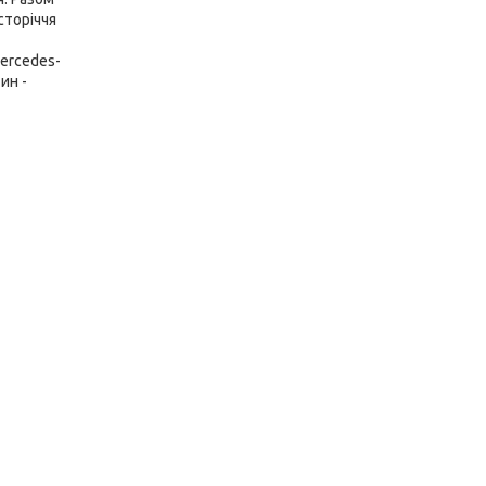
сторіччя
ercedes-
ин -