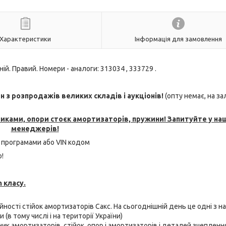
Характеристики
Інформація для замовлення
й. Правий. Номери - аналоги: 313034 , 333729 .
з розпродажів великих складів і аукціонів!
(опту немає, на з
никами, опори стоєк амортизаторів, пружини! Запитуйте у на
менеджерів!
 програмами або VIN кодом
!
 класу.
ійності стійок амортизаторів Сакс. На сьогоднішній день це одні з н
(в тому числі і на території України)
бник амортизаторів, стійок, опор і амортизаторів і деталей зчепленн