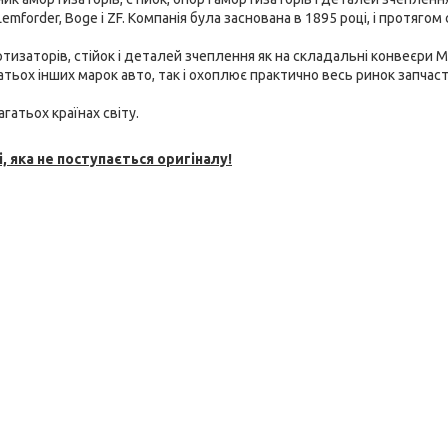
emforder, Boge і ZF. Компанія була заснована в 1895 році, і протягом 
тизаторів, стійок і
деталей зчеплення як на складальні конвеєри M
багатьох інших марок авто, так і охоплює практично весь ринок запчаст
гатьох країнах світу.
, яка не поступається оригіналу!