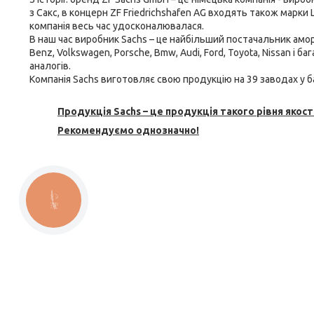
з Сакс, в концерн ZF Friedrichshafen AG входять також марки L
компанія весь час удосконалювалася.
В наш час виробник Sachs – це найбільший постачальник
амор
Benz, Volkswagen, Porsche, Bmw, Audi, Ford, Toyota, Nissan і 
аналогів.
Компанія Sachs виготовляє свою продукцію на 39 заводах у ба
Продукція Sachs – це продукція такого рівня якості
Рекомендуємо однозначно!
КНОПКА
ЗВ'ЯЗКУ