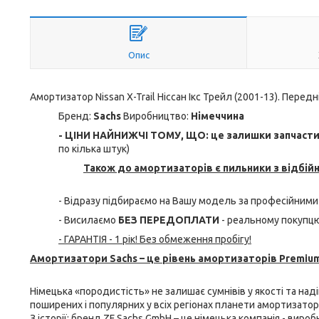
Опис
Амортизатор Nissan X-Trail Ніссан Ікс Трейл (2001-13). Передн
Бренд:
Sachs
Виробництво:
Німеччина
- ЦІНИ НАЙНИЖЧІ ТОМУ, ЩО: це залишки запчастин 
по кілька штук)
Також до амортизаторів є пильники з відбій
- Відразу підбираємо на Вашу модель за професійними
- Висилаємо
БЕЗ ПЕРЕДОПЛАТИ
- реальному покупцю
- ГАРАНТІЯ - 1 рік! Без обмеження пробігу!
Амортизатори Sachs – це рівень амортизаторів Premium
Німецька «породистість» не залишає сумнівів у якості та над
поширених і популярних у всіх регіонах планети амортизатори 
З історії: бренд ZF Sachs GmbH – це німецька компанія - виро