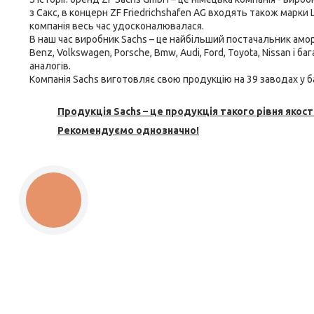
з Сакс, в концерн ZF Friedrichshafen AG входять також марки L
компанія весь час удосконалювалася.
В наш час виробник Sachs – це найбільший постачальник
амор
Benz, Volkswagen, Porsche, Bmw, Audi, Ford, Toyota, Nissan і 
аналогів.
Компанія Sachs виготовляє свою продукцію на 39 заводах у ба
Продукція Sachs – це продукція такого рівня якості
Рекомендуємо однозначно!
КНОПКА
ЗВ'ЯЗКУ