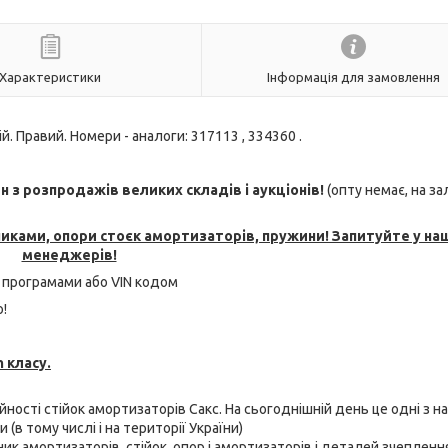
Характеристики
Інформація для замовлення
ій. Правий. Номери - аналоги: 317113 , 334360 .
з розпродажів великих складів і аукціонів!
(опту немає, на з
никами, опори стоєк амортизаторів, пружини! Запитуйте у на
менеджерів!
 програмами або VIN кодом
!
 класу.
ійності стійок амортизаторів Сакс. На сьогоднішній день це одні з н
(в тому числі і на території України)
бник амортизаторів, стійок, опор і амортизаторів і деталей зчепленн