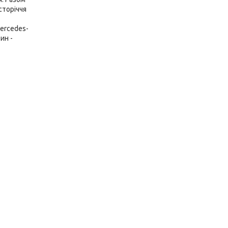
сторіччя
ercedes-
ин -