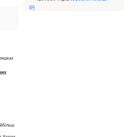
алишках
ших
айбільш
я. Разом