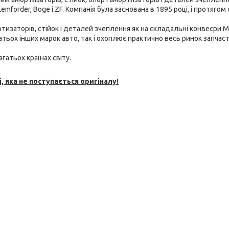
emforder, Boge і ZF. Компанія була заснована в 1895 році, і протягом 
тизаторів, стійок і
деталей зчеплення як на складальні конвеєри M
багатьох інших марок авто, так і охоплює практично весь ринок запчаст
гатьох країнах світу.
, яка не поступається оригіналу!