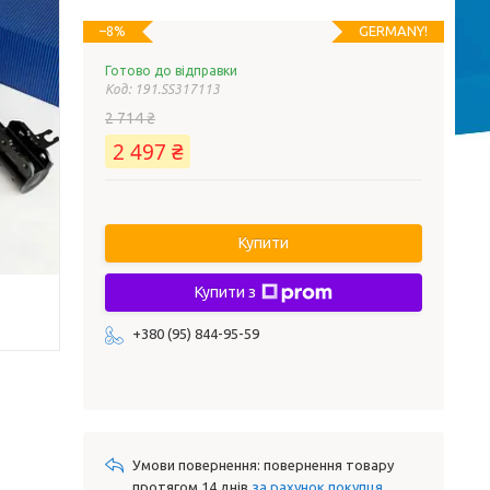
GERMANY!
–8%
Готово до відправки
Код:
191.SS317113
2 714 ₴
2 497 ₴
Купити
Купити з
+380 (95) 844-95-59
повернення товару
протягом 14 днів
за рахунок покупця