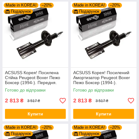
Made in KOREA!
–20%
Made in KOREA!
–20%
Подарунок
Подарунок
ACSUSS Корея! Посилена
ACSUSS Корея! Посилений
Стійка Peugeot Boxer Пежо
Амортизатор Peugeot Boxer
Боксер (1994-). Передня.
Пежо Боксер (1994-).
Шток 25mm. 280975 , 635853
Передній. Шток 25mm.
Готово до відправки
Готово до відправки
280975 , 635853
2 813
2 813
₴
₴
3 517 ₴
3 517 ₴
Купити
Купити
Made in KOREA!
–20%
Made in KOREA!
–20%
Подарунок
Подарунок