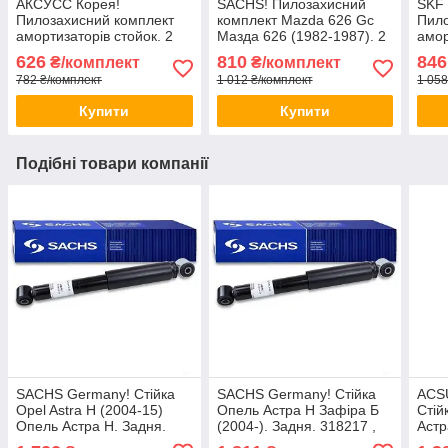
АКСУСС Корея!
SACHS! Пилозахисний
SKF
Пилозахисний комплект
комплект Mazda 626 Gc
Пило
амортизаторів стойок. 2
Мазда 626 (1982-1987). 2
амор
Пильники 2 відбійники
пильника 2 відбійника
Пиль
626
810
846
₴/комплект
₴/комплект
Заднього амортизатора
782 ₴/комплект
1 012 ₴/комплект
1 058
стійки
Купити
Купити
Подібні товари компанії
SACHS Germany! Стійка
SACHS Germany! Стійка
ACS
Opel Astra H (2004-15)
Опель Астра H Зафіра Б
Стій
Опель Астра H. Задня.
(2004-). Задня. 318217 ,
Астр
313484 , 344446
344445
3182