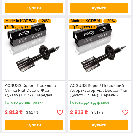
Купити
Купити
Made in KOREA!
–20%
Made in KOREA!
–20%
Подарунок
Подарунок
ACSUSS Корея! Посилена
ACSUSS Корея! Посилений
Стійка Fiat Ducato Фіат
Амортизатор Fiat Ducato Фіат
Дукато (1994-). Передня.
Дукато (1994-). Передній.
Шток 25mm. 280975 , 635853
Шток 25mm. 280975 , 635853
Готово до відправки
Готово до відправки
2 813
2 813
₴
₴
3 517 ₴
3 517 ₴
Купити
Купити