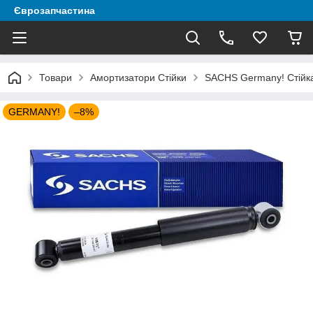
Єврозапчастина
Товари
Амортизатори Стійки
SACHS Germany! Стійка 
GERMANY!
–8%