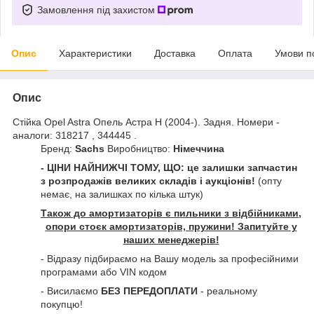
Замовлення під захистом
Опис
Характеристики
Доставка
Оплата
Умови п
Опис
Стійка Opel Astra Опель Астра H (2004-). Задня. Номери -
аналоги: 318217 , 344445 .
Бренд:
Sachs
Виробництво:
Німеччина
- ЦІНИ НАЙНИЖЧІ ТОМУ, ЩО: це залишки запчастин
з розпродажів великих складів і аукціонів!
(опту
немає, на залишках по кілька штук)
Також до амортизаторів є пильники з відбійниками,
опори стоєк амортизаторів, пружини! Запитуйте у
наших менеджерів!
- Відразу підбираємо на Вашу модель за професійними
програмами або VIN кодом
- Висилаємо
БЕЗ ПЕРЕДОПЛАТИ
- реальному
покупцю!