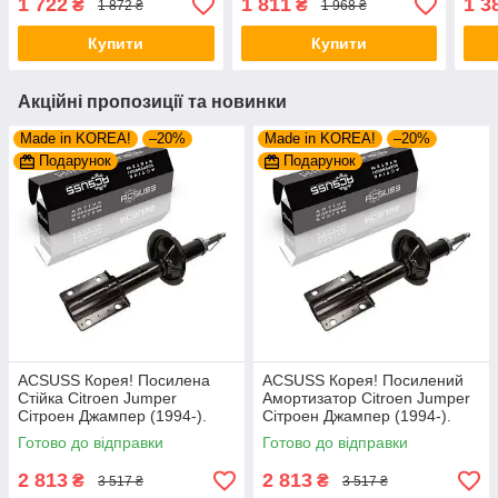
1 722
1 811
1 3
₴
₴
1 872 ₴
1 968 ₴
Купити
Купити
Акційні пропозиції та новинки
Made in KOREA!
–20%
Made in KOREA!
–20%
Подарунок
Подарунок
ACSUSS Корея! Посилена
ACSUSS Корея! Посилений
Стійка Citroen Jumper
Амортизатор Citroen Jumper
Сітроен Джампер (1994-).
Сітроен Джампер (1994-).
Передня. Шток 25mm.
Передній. Шток 25mm.
Готово до відправки
Готово до відправки
280975 , 635853
280975 , 635853
2 813
2 813
₴
₴
3 517 ₴
3 517 ₴