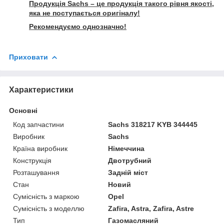
Продукція Sachs – це продукція такого рівня якості,
яка не поступається оригіналу!
Рекомендуємо однозначно!
Приховати
Характеристики
Основні
Код запчастини
Sachs 318217 KYB 344445
Виробник
Sachs
Країна виробник
Німеччина
Конструкція
Двотрубний
Розташування
Задній міст
Стан
Новий
Сумісність з маркою
Opel
Сумісність з моделлю
Zafira, Astra, Zafira, Astre
Тип
Газомасляний