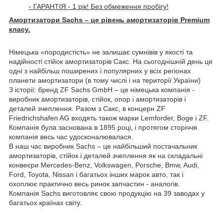
- ГАРАНТІЯ - 1 рік! Без обмеження пробігу!
Амортизатори Sachs – це рівень амортизаторів Premium
класу.
Німецька «породистість» не залишає сумнівів у якості та
надійності стійок амортизаторів Сакс. На сьогоднішній день це
одні з найбільш поширених і популярних у всіх регіонах
планети амортизатори (в тому числі і на території України)
З історії: бренд ZF Sachs GmbH – це німецька компанія -
виробник амортизаторів, стійок, опор і амортизаторів і
деталей зчеплення. Разом з Сакс, в концерн ZF
Friedrichshafen AG входять також марки Lemforder, Boge і ZF.
Компанія була заснована в 1895 році, і протягом сторіччя
компанія весь час удосконалювалася.
В наш час виробник Sachs – це найбільший постачальник
амортизаторів, стійок і
деталей зчеплення як на складальні
конвеєри Mercedes-Benz, Volkswagen, Porsche, Bmw, Audi,
Ford, Toyota, Nissan і багатьох інших марок авто, так і
охоплює практично весь ринок запчастин - аналогів.
Компанія Sachs виготовляє свою продукцію на 39 заводах у
багатьох країнах світу.