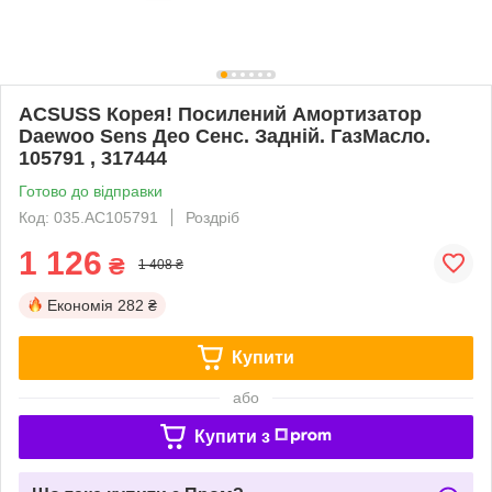
ACSUSS Корея! Посилений Амортизатор
Daewoo Sens Део Сенс. Задній. ГазМасло.
105791 , 317444
Готово до відправки
Код: 035.AC105791
Роздріб
1 126
₴
1 408 ₴
Економія
282 ₴
Купити
або
Купити з