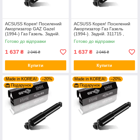
ACSUSS Корея! Посилений
ACSUSS Корея! Посилений
Амортизатор GAZ Gazel
Амортизатор Газ Газель
(1994-) Газ Газель. Задній.
(1994-). Задній. 311715 ,
311715 , 443179
443179
Готово до відправки
Готово до відправки
1 637
1 637
₴
₴
2 046 ₴
2 046 ₴
Купити
Купити
Made in KOREA!
–20%
Made in KOREA!
–20%
Подарунок
Подарунок