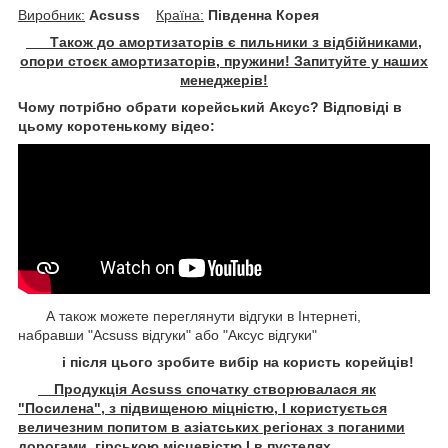
Виробник:
Acsuss
Крaїна:
Південна Корея
Також до амортизаторів є пильники з відбійниками,
опори стоєк амортизаторів, пружини! Запитуйте у наших
менеджерів!
Чому потрібно обрати корейський Аксус? Відповіді в
цьому коротенькому відео:
А також можете переглянути відгуки в Інтернеті,
набравши "Acsuss відгуки" або "Аксус відгуки"
і після цього зробите вибір на користь корейців!
Продукція Acsuss спочатку створювалася як
"Посилена", з підвищеною міцністю, І користується
величезним попитом в азіатських регіонах з поганими
дорогами, гірською місцевістю І в пустелях.