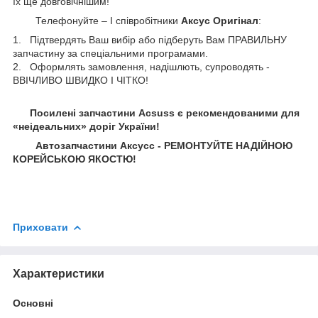
їх ще довговічнішим!
Телефонуйте – І співробітники
Аксус Оригінал
:
1. Підтвердять Ваш вибір або підберуть Вам ПРАВИЛЬНУ
запчастину за спеціальними програмами.
2. Оформлять замовлення, надішлють, супроводять -
ВВІЧЛИВО ШВИДКО І ЧІТКО!
Посилені запчастини Acsuss є рекомендованими для
«неідеальних» доріг України!
Автозапчастини Аксусс - РЕМОНТУЙТЕ НАДІЙНОЮ
КОРЕЙСЬКОЮ ЯКОСТЮ!
Приховати
Характеристики
Основні