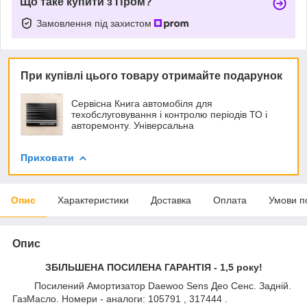
Що таке купити з Пром?
Замовлення під захистом
При купівлі цього товару отримайте подарунок
Сервісна Книга автомобіля для
техобслуговування і контролю періодів ТО і
авторемонту. Універсальна
Приховати
Опис
Характеристики
Доставка
Оплата
Умови п
Опис
ЗБІЛЬШЕНА ПОСИЛЕНА ГАРАНТІЯ - 1,5 року!
Посилений Амортизатор Daewoo Sens Део Сенс. Задній.
ГазМасло. Номери - аналоги: 105791 , 317444 .