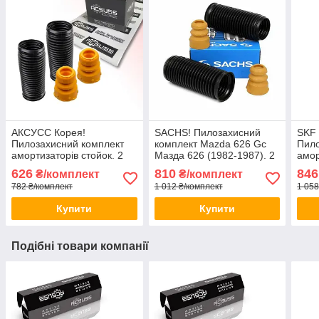
АКСУСС Корея!
SACHS! Пилозахисний
SKF
Пилозахисний комплект
комплект Mazda 626 Gc
Пило
амортизаторів стойок. 2
Мазда 626 (1982-1987). 2
амор
Пильники 2 відбійники
пильника 2 відбійника
Пиль
626
810
846
₴/комплект
₴/комплект
Заднього амортизатора
782 ₴/комплект
1 012 ₴/комплект
1 058
стійки
Купити
Купити
Подібні товари компанії