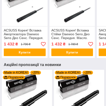
ACSUSS Корея! Вставка
ACSUSS Корея! Вставка
SAC
Амортизатора Daewoo
Стійки Daewoo Sens Део
Амо
Sens Део Сенс. Передня.
Сенс. Передня. Масло.
Sens
ГазМасло. 100678 ,
317582 , 100338
ГазМ
1 432
1 432
1 1
₴
₴
1 790 ₴
1 789 ₴
365501
317
Купити
Купити
Акційні пропозиції та новинки
Made in KOREA!
–20%
Made in KOREA!
–20%
Подарунок
Подарунок