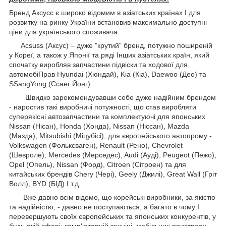
Бренд Аксусс є широко відомим в азіатських країнах І для
розвитку на ринку України встановив максимально доступні
ціни для українського споживача.
Acsuss (Аксус) – дуже "крутий" бренд, потужно поширеній
у Кореї, а також у Японії та ряді Інших азіатських країн, який
спочатку виробляв запчастини підвіски та ходової для
автомобіПрав Hyundai (Хюндай), Kia (Кіа), Daewoo (Део) та
SSangYong (Ссанг Йонг).
Швидко зарекомендувавши себе дуже надійним брендом
- наростив такі виробничі потужності, що став виробляти
суперякісні автозапчастини та комплектуючі для японських
Nissan (Нісан), Honda (Хонда), Nissan (Ніссан), Mazda
(Мазда), Mitsubishi (Міцубісі), для європейського автопрому -
Volkswagen (Фольксваген), Renault (Рено), Chevrolet
(Шевроле), Mercedes (Мерседес), Audi (Ауді), Peugeot (Пежо),
Opel (Опель), Nissan (Форд), Citroen (Сітроен) та для
китайських брендів Chery (Чері), Geely (Джилі), Great Wall (Гріт
Волл), BYD (БІД) І т.д.
Вже давно всім відомо, що корейські виробники, за якістю
та надійністю, - давно не поступаються, а багато в чому І
перевершують своїх європейських та японських конкурентів, у
будь-якій сфері: комп'ютерній техніці, мобільних пристроях,