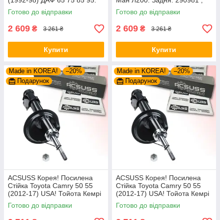
(1992-98) ДАФ 65 75 85 95.
Ман Л200. Задня. 290981 ,
Задня. 290981 , T5180
T5180
Готово до відправки
Готово до відправки
2 609
2 609
₴
₴
3 261 ₴
3 261 ₴
Купити
Купити
Made in KOREA!
–20%
Made in KOREA!
–20%
Подарунок
Подарунок
ACSUSS Корея! Посилена
ACSUSS Корея! Посилена
Стійка Toyota Camry 50 55
Стійка Toyota Camry 50 55
(2012-17) USA! Тойота Кемрі
(2012-17) USA! Тойота Кемрі
50. Задня. Права. 339290 ,
50. Задня. Ліва. 339291 ,
Готово до відправки
Готово до відправки
4853009551
4854009551