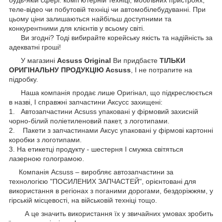
теле-відео чи побутовій техніці чи автомобілебудуванні. При
цьому ціни залишаються найбільш доступними та
конкурентними для клієнтів у всьому світі.
Ви згодні? Тоді вибирайте корейську якість та надійність за
адекватні гроші!
У магазині
Acsuss Original
Ви придбаєте
ТІЛЬКИ
ОРИГІНАЛЬНУ ПРОДУКЦІЮ Acsuss
, І не потрапите на
підробку.
Наша компанія продає лише Оригінал, що підкреслюється
в назві, І справжні запчастини Аксусс захищені:
1. Автозапчастини Acsuss упаковані у фірмовий захисній
чорно-білий поліетиленовий пакет, з логотипами.
2. Пакети з запчастинами Аксус упаковані у фірмові картонні
коробки з логотипами.
3. На етикетці продукту - шестерня І смужка світяться
лазерною голограмою.
Компанія Acsuss – виробляє автозапчастини за
технологією "ПОСИЛЕНИХ ЗАПЧАСТЕЙ", орієнтовані для
використання в регіонах з поганими дорогами, бездоріжжям, у
гірській місцевості, на військовій техніці тощо.
А це значить використання їх у звичайних умовах зробить