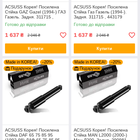
ACSUSS Корея! Посилена
ACSUSS Корея! Посилена
Стійка GAZ Gazel (1994-) ГАЗ
Стійка Газ Газель (1994-).
Газель. Задня. 311715 ,
Задня. 311715 , 443179
443179
Готово до відправки
Готово до відправки
1 637
1 637
₴
₴
2 046 ₴
2 046 ₴
Купити
Купити
Made in KOREA!
–20%
Made in KOREA!
–20%
Подарунок
Подарунок
ACSUSS Корея! Посилена
ACSUSS Корея! Посилена
Стійка DAF 65 75 85 95
Стійка MAN L2000 (2000-)