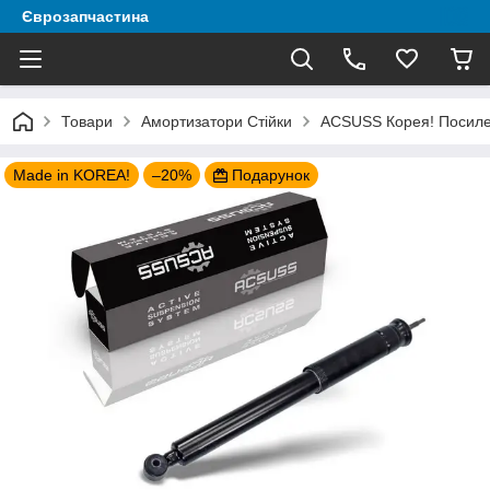
Єврозапчастина
Товари
Амортизатори Стійки
ACSUSS Корея! Посилен
Made in KOREA!
–20%
Подарунок