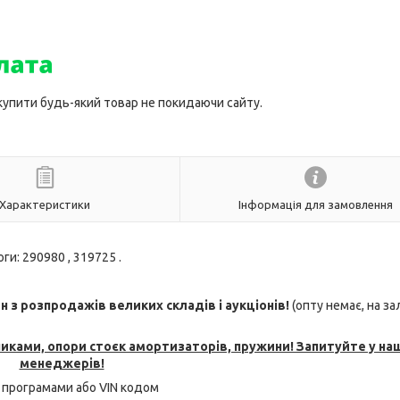
 купити будь-який товар не покидаючи сайту.
Характеристики
Інформація для замовлення
ги: 290980 , 319725 .
з розпродажів великих складів і аукціонів!
(опту немає, на з
никами, опори стоєк амортизаторів, пружини! Запитуйте у на
менеджерів!
 програмами або VIN кодом