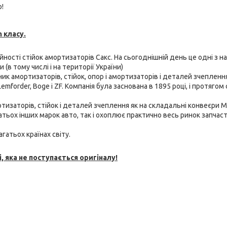
!
 класу.
ійності стійок амортизаторів Сакс. На сьогоднішній день це одні з н
(в тому числі і на території України)
бник амортизаторів, стійок, опор і амортизаторів і деталей зчепленн
emforder, Boge і ZF. Компанія була заснована в 1895 році, і протягом 
тизаторів, стійок і
деталей зчеплення як на складальні конвеєри M
багатьох інших марок авто, так і охоплює практично весь ринок запчаст
гатьох країнах світу.
, яка не поступається оригіналу!