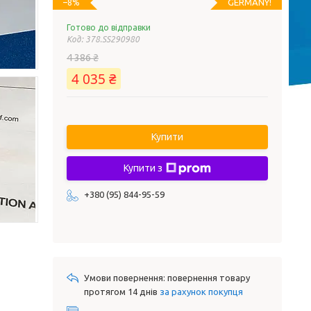
GERMANY!
–8%
Готово до відправки
Код:
378.SS290980
4 386 ₴
4 035 ₴
Купити
Купити з
+380 (95) 844-95-59
повернення товару
протягом 14 днів
за рахунок покупця