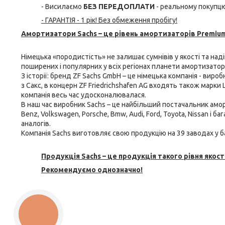
- Висилаємо
БЕЗ ПЕРЕДОПЛАТИ
- реальному покупцю
- ГАРАНТІЯ - 1 рік! Без обмеження пробігу!
Амортизатори Sachs – це рівень амортизаторів Premium
Німецька «породистість» не залишає сумнівів у якості та над
поширених і популярних у всіх регіонах планети амортизатори 
З історії: бренд ZF Sachs GmbH – це німецька компанія - виро
з Сакс, в концерн ZF Friedrichshafen AG входять також марки L
компанія весь час удосконалювалася.
В наш час виробник Sachs – це найбільший постачальник
амор
Benz, Volkswagen, Porsche, Bmw, Audi, Ford, Toyota, Nissan і 
аналогів.
Компанія Sachs виготовляє свою продукцію на 39 заводах у ба
Продукція Sachs – це продукція такого рівня якості
Рекомендуємо однозначно!
КНОПКА
ЗВ'ЯЗКУ