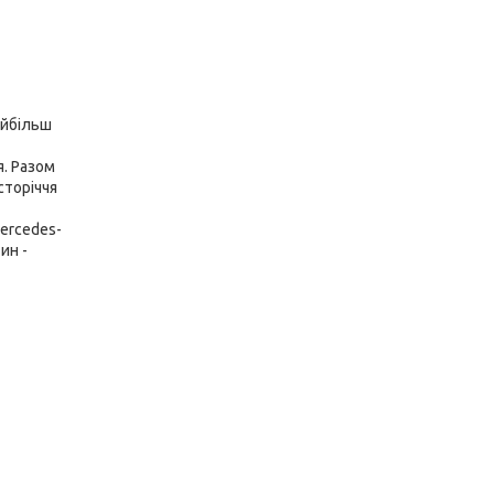
айбільш
я. Разом
сторіччя
ercedes-
ин -