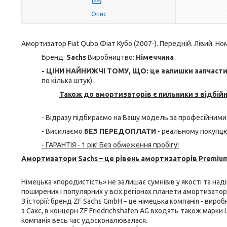
Опис
Амортизатор Fiat Qubo Фіат Кубо (2007-). Передній. Лівий. Ном
Бренд:
Sachs
Виробництво:
Німеччина
- ЦІНИ НАЙНИЖЧІ ТОМУ, ЩО: це залишки запчастин 
по кілька штук)
Також до амортизаторів є пильники з відбій
- Відразу підбираємо на Вашу модель за професійними
- Висилаємо
БЕЗ ПЕРЕДОПЛАТИ
- реальному покупцю
- ГАРАНТІЯ - 1 рік! Без обмеження пробігу!
Амортизатори Sachs – це рівень амортизаторів Premium
Німецька «породистість» не залишає сумнівів у якості та над
поширених і популярних у всіх регіонах планети амортизатори 
З історії: бренд ZF Sachs GmbH – це німецька компанія - виро
з Сакс, в концерн ZF Friedrichshafen AG входять також марки L
компанія весь час удосконалювалася.