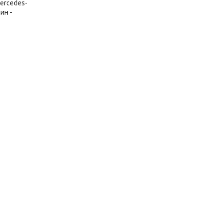
ercedes-
ин -