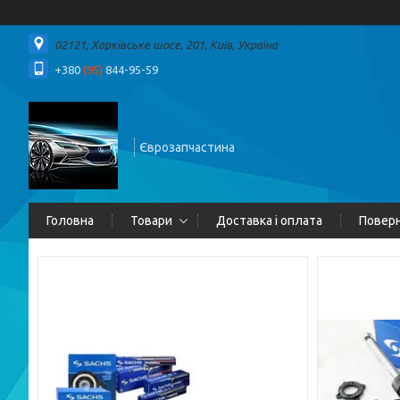
02121, Харківське шосе, 201, Київ, Україна
+380
(95)
844-95-59
Єврозапчастина
Головна
Товари
Доставка і оплата
Поверн