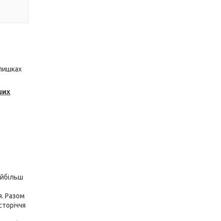
алишках
ших
айбільш
я. Разом
сторіччя