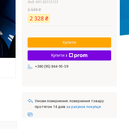
Код:
041.SS315123
2 530 ₴
2 328 ₴
Купити
Купити з
+380 (95) 844-95-59
повернення товару
протягом 14 днів
за рахунок покупця