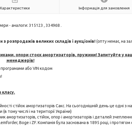
Характеристики
Інформація для замовлення
ери - аналоги: 315123 , 334968 .
з розпродажів великих складів і аукціонів!
(опту немає, на з
никами, опори стоєк амортизаторів, пружини! Запитуйте у на
менеджерів!
 програмами або VIN кодом
!
 класу.
ійності стійок амортизаторів Сакс. На сьогоднішній день це одні з н
(в тому числі і на території України)
бник амортизаторів, стійок, опор і амортизаторів і деталей зчепленн
emforder, Boge і ZF. Компанія була заснована в 1895 році, і протягом 