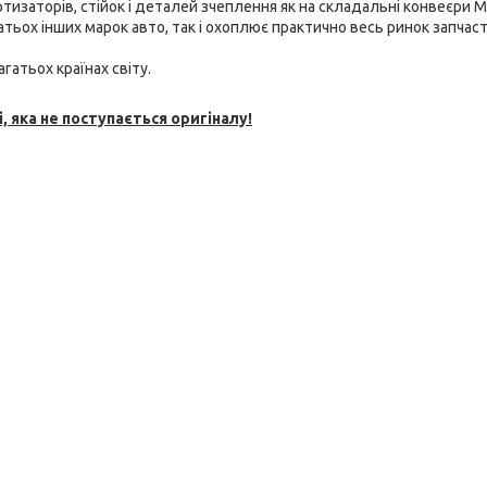
тизаторів, стійок і
деталей зчеплення як на складальні конвеєри M
багатьох інших марок авто, так і охоплює практично весь ринок запчаст
гатьох країнах світу.
, яка не поступається оригіналу!