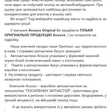
теле-відео чи побутовій техніці чи автомобілебудуванні. При
цьому ціни залишаються найбільш доступними та
конкурентними для клієнтів у всьому світі.
Ви згодні? Тоді вибирайте корейську якість та надійність за
адекватні гроші!
У магазині
Acsuss Original
Ви придбаєте
ТІЛЬКИ
ОРИГІНАЛЬНУ ПРОДУКЦІЮ Acsuss
, І не потрапите на
підробку.
Наша компанія продає лише Оригінал, що підкреслюється
в назві, І справжні запчастини Аксусс захищені:
1. Автозапчастини Acsuss упаковані у фірмовий захисній
чорно-білий поліетиленовий пакет, з логотипами.
2. Пакети з запчастинами Аксус упаковані у фірмові картонні
коробки з логотипами.
3. На етикетці продукту - шестерня І смужка світяться
лазерною голограмою.
Компанія Acsuss – виробляє автозапчастини за
технологією "ПОСИЛЕНИХ ЗАПЧАСТЕЙ", орієнтовані для
використання в регіонах з поганими дорогами, бездоріжжям, у
гірській місцевості, на військовій техніці тощо.
А це значить використання їх у звичайних умовах зробить