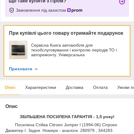
Що таке купити з Пром?
Замовлення під захистом
При купівлі цього товару отримайте подарунок
Сервісна Книга автомобіля для
техобслуговування і контролю періодів ТО і
авторемонту. Універсальна
Приховати
Опис
Характеристики
Доставка
Оплата
Умови п
Опис
ЗБІЛЬШЕНА ПОСИЛЕНА ГАРАНТІЯ - 1,5 року!
Посилена Стійка Citroen Jumper I (1994-06) Сітроен
Джампер I. Задня. Номери - аналоги: 280979 , 344283 .