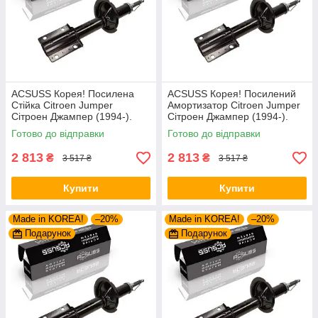
ACSUSS Корея! Посилена
ACSUSS Корея! Посилений
Стійка Citroen Jumper
Амортизатор Citroen Jumper
Сітроен Джампер (1994-).
Сітроен Джампер (1994-).
Передня. Шток 25mm.
Передній. Шток 25mm.
Готово до відправки
Готово до відправки
280975 , 635853
280975 , 635853
2 813
2 813
₴
₴
3 517 ₴
3 517 ₴
Купити
Купити
Made in KOREA!
–20%
Made in KOREA!
–20%
Подарунок
Подарунок