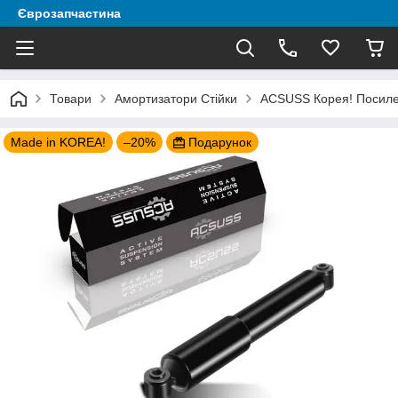
Єврозапчастина
Товари
Амортизатори Стійки
ACSUSS Корея! Посилена
Made in KOREA!
–20%
Подарунок