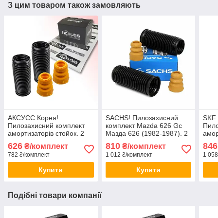
З цим товаром також замовляють
АКСУСС Корея!
SACHS! Пилозахисний
SKF
Пилозахисний комплект
комплект Mazda 626 Gc
Пило
амортизаторів стойок. 2
Мазда 626 (1982-1987). 2
амор
Пильники 2 відбійники
пильника 2 відбійника
Пиль
626
810
846
₴/комплект
₴/комплект
Заднього амортизатора
782 ₴/комплект
1 012 ₴/комплект
1 058
стійки
Купити
Купити
Подібні товари компанії