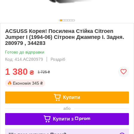
ACSUSS Корея! Посилена Стійка Citroen
Jumper I (1994-06) Сітроен Джампер I. Задня.
280979 , 344283
Готово до відправки
Код: 414.AC280979
Роздріб
1 380
₴
1 725 ₴
Економія
345 ₴
Купити
або
Купити з