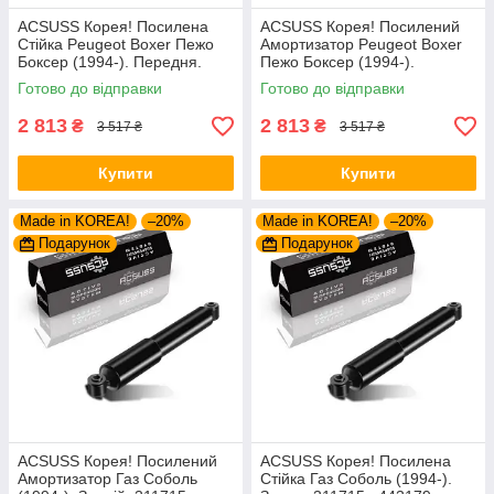
ACSUSS Корея! Посилена
ACSUSS Корея! Посилений
Стійка Peugeot Boxer Пежо
Амортизатор Peugeot Boxer
Боксер (1994-). Передня.
Пежо Боксер (1994-).
Шток 25mm. 280975 , 635853
Передній. Шток 25mm.
Готово до відправки
Готово до відправки
280975 , 635853
2 813
2 813
₴
₴
3 517 ₴
3 517 ₴
Купити
Купити
Made in KOREA!
–20%
Made in KOREA!
–20%
Подарунок
Подарунок
ACSUSS Корея! Посилений
ACSUSS Корея! Посилена
Амортизатор Газ Соболь
Стійка Газ Соболь (1994-).