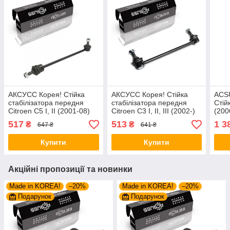
АКСУСС Корея! Стійка
АКСУСС Корея! Стійка
ACS
стабілізатора передня
стабілізатора передня
Стій
Citroen C5 I, II (2001-08)
Citroen C3 I, II, III (2002-)
(200
Сітроен С5 I, II. JTS137 ,
Сітроен С3 I, II, III. 22651 ,
I. З
517
513
1 3
₴
₴
647 ₴
641 ₴
TC675 , 508740
JTS283 , FE17969
Купити
Купити
Акційні пропозиції та новинки
Made in KOREA!
–20%
Made in KOREA!
–20%
Подарунок
Подарунок