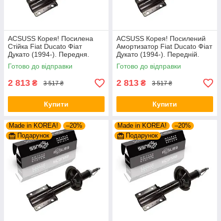
ACSUSS Корея! Посилена
ACSUSS Корея! Посилений
Стійка Fiat Ducato Фіат
Амортизатор Fiat Ducato Фіат
Дукато (1994-). Передня.
Дукато (1994-). Передній.
Шток 25mm. 280975 , 635853
Шток 25mm. 280975 , 635853
Готово до відправки
Готово до відправки
2 813
2 813
₴
₴
3 517 ₴
3 517 ₴
Купити
Купити
Made in KOREA!
–20%
Made in KOREA!
–20%
Подарунок
Подарунок