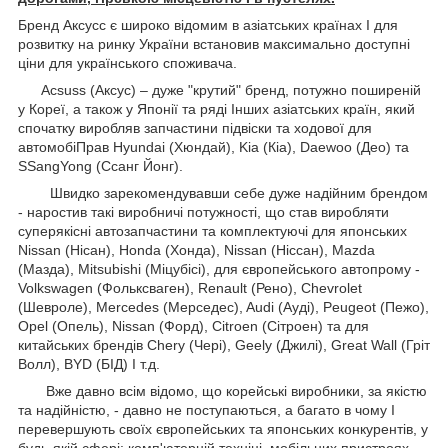
Бренд Аксусс є широко відомим в азіатських країнах І для
розвитку на ринку України встановив максимально доступні
ціни для українського споживача.
Acsuss (Аксус) – дуже "крутий" бренд, потужно поширеній
у Кореї, а також у Японії та ряді Інших азіатських країн, який
спочатку виробляв запчастини підвіски та ходової для
автомобіПрав Hyundai (Хюндай), Kia (Кіа), Daewoo (Део) та
SSangYong (Ссанг Йонг).
Швидко зарекомендувавши себе дуже надійним брендом
- наростив такі виробничі потужності, що став виробляти
суперякісні автозапчастини та комплектуючі для японських
Nissan (Нісан), Honda (Хонда), Nissan (Ніссан), Mazda
(Мазда), Mitsubishi (Міцубісі), для європейського автопрому -
Volkswagen (Фольксваген), Renault (Рено), Chevrolet
(Шевроле), Mercedes (Мерседес), Audi (Ауді), Peugeot (Пежо),
Opel (Опель), Nissan (Форд), Citroen (Сітроен) та для
китайських брендів Chery (Чері), Geely (Джилі), Great Wall (Гріт
Волл), BYD (БІД) І т.д.
Вже давно всім відомо, що корейські виробники, за якістю
та надійністю, - давно не поступаються, а багато в чому І
перевершують своїх європейських та японських конкурентів, у
будь-якій сфері: комп'ютерній техніці, мобільних пристроях,