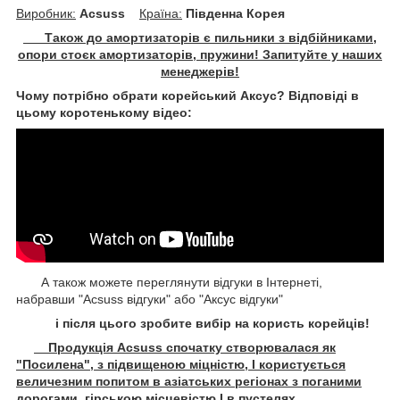
Виробник:
Acsuss
Крaїна:
Південна Корея
Також до амортизаторів є пильники з відбійниками,
опори стоєк амортизаторів, пружини! Запитуйте у наших
менеджерів!
Чому потрібно обрати корейський Аксус? Відповіді в
цьому коротенькому відео:
А також можете переглянути відгуки в Інтернеті,
набравши "Acsuss відгуки" або "Аксус відгуки"
і після цього зробите вибір на користь корейців!
Продукція Acsuss спочатку створювалася як
"Посилена", з підвищеною міцністю, І користується
величезним попитом в азіатських регіонах з поганими
дорогами, гірською місцевістю І в пустелях.