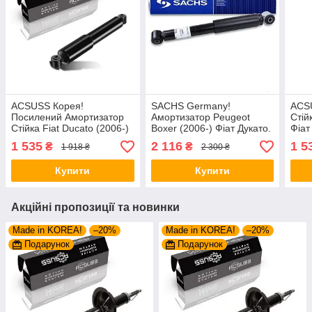
ACSUSS Корея!
SACHS Germany!
ACS
Посилений Амортизатор
Амортизатор Peugeot
Стій
Стійка Fiat Ducato (2006-)
Boxer (2006-) Фіат Дукато.
Фіат
Фіат Дукато. Задній.
Задній. 314713 , 345700
3147
1 535
2 116
1 5
₴
₴
1 918 ₴
2 300 ₴
314713 , 345700
Купити
Купити
Акційні пропозиції та новинки
Made in KOREA!
–20%
Made in KOREA!
–20%
Подарунок
Подарунок