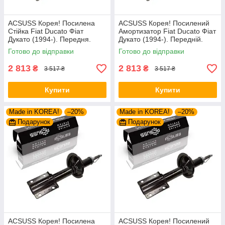
ACSUSS Корея! Посилена
ACSUSS Корея! Посилений
Стійка Fiat Ducato Фіат
Амортизатор Fiat Ducato Фіат
Дукато (1994-). Передня.
Дукато (1994-). Передній.
Шток 25mm. 280975 , 635853
Шток 25mm. 280975 , 635853
Готово до відправки
Готово до відправки
2 813
2 813
₴
₴
3 517 ₴
3 517 ₴
Купити
Купити
Made in KOREA!
–20%
Made in KOREA!
–20%
Подарунок
Подарунок
ACSUSS Корея! Посилена
ACSUSS Корея! Посилений