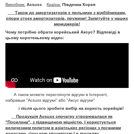
Виробник:
Acsuss
Крaїна:
Південна Корея
Також до амортизаторів є пильники з відбійниками,
опори стоєк амортизаторів, пружини! Запитуйте у наших
менеджерів!
Чому потрібно обрати корейський Аксус? Відповіді в
цьому коротенькому відео:
А також можете переглянути відгуки в Інтернеті,
набравши "Acsuss відгуки" або "Аксус відгуки"
і після цього зробите вибір на користь корейців!
Продукція Acsuss спочатку створювалася як
"Посилена", з підвищеною міцністю, І користується
величезним попитом в азіатських регіонах з поганими
дорогами, гірською місцевістю І в пустелях.