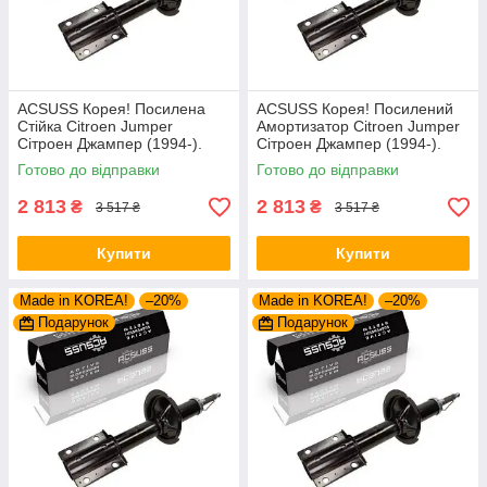
ACSUSS Корея! Посилена
ACSUSS Корея! Посилений
Стійка Citroen Jumper
Амортизатор Citroen Jumper
Сітроен Джампер (1994-).
Сітроен Джампер (1994-).
Передня. Шток 25mm.
Передній. Шток 25mm.
Готово до відправки
Готово до відправки
280975 , 635853
280975 , 635853
2 813
2 813
₴
₴
3 517 ₴
3 517 ₴
Купити
Купити
Made in KOREA!
–20%
Made in KOREA!
–20%
Подарунок
Подарунок