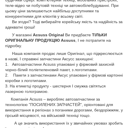
теле-відео чи побутовій техніці чи автомобілебудуванні. При
цьому ціни залишаються найбільш доступними та
конкурентними для клієнтів у всьому світі.
Ви згодні? Тоді вибирайте корейську якість та надійність за
адекватні гроші!
У магазині
Acsuss Original
Ви придбаєте
ТІЛЬКИ
ОРИГІНАЛЬНУ ПРОДУКЦІЮ Acsuss
, І не потрапите на
підробку.
Наша компанія продає лише Оригінал, що підкреслюється
в назві, І справжні запчастини Аксусс захищені:
1. Автозапчастини Acsuss упаковані у фірмовий захисній
чорно-білий поліетиленовий пакет, з логотипами.
2. Пакети з запчастинами Аксус упаковані у фірмові картонні
коробки з логотипами.
3. На етикетці продукту - шестерня І смужка світяться
лазерною голограмою.
Компанія Acsuss – виробляє автозапчастини за
технологією "ПОСИЛЕНИХ ЗАПЧАСТЕЙ", орієнтовані для
використання в регіонах з поганими дорогами, бездоріжжям, у
гірській місцевості, на військовій техніці тощо.
А це значить використання їх у звичайних умовах зробить