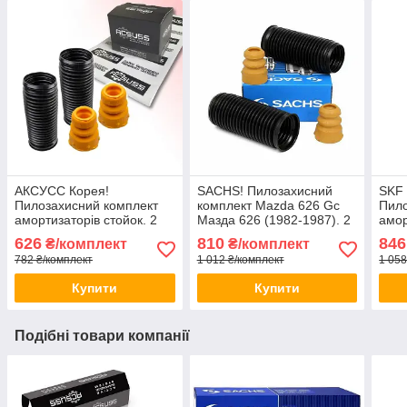
АКСУСС Корея!
SACHS! Пилозахисний
SKF
Пилозахисний комплект
комплект Mazda 626 Gc
Пило
амортизаторів стойок. 2
Мазда 626 (1982-1987). 2
амор
Пильники 2 відбійники
пильника 2 відбійника
Пиль
626
810
846
₴/комплект
₴/комплект
Заднього амортизатора
782 ₴/комплект
1 012 ₴/комплект
1 058
стійки
Купити
Купити
Подібні товари компанії