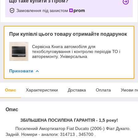
Що таке купити з Пром?
Замовлення під захистом
При купівлі цього товару отримайте подарунок
Сервісна Книга автомобіля для
техобслуговування і контролю періодів ТО і
авторемонту. Універсальна
Приховати
Опис
Характеристики
Доставка
Оплата
Умови п
Опис
ЗБІЛЬШЕНА ПОСИЛЕНА ГАРАНТІЯ - 1,5 року!
Посилений Амортизатор Fiat Ducato (2006-) Фіат Дукато.
Задній. Номери - аналоги: 314713 , 345700 .