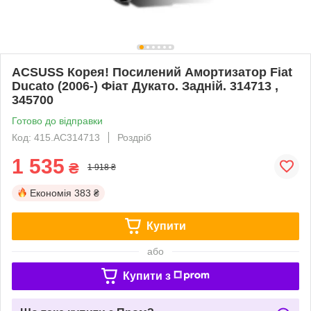
ACSUSS Корея! Посилений Амортизатор Fiat
Ducato (2006-) Фіат Дукато. Задній. 314713 ,
345700
Готово до відправки
Код: 415.AC314713
Роздріб
1 535
₴
1 918 ₴
Економія
383 ₴
Купити
або
Купити з