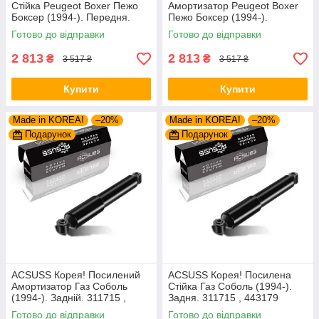
Стійка Peugeot Boxer Пежо
Амортизатор Peugeot Boxer
Боксер (1994-). Передня.
Пежо Боксер (1994-).
Шток 25mm. 280975 , 635853
Передній. Шток 25mm.
Готово до відправки
Готово до відправки
280975 , 635853
2 813
2 813
₴
₴
3 517 ₴
3 517 ₴
Купити
Купити
Made in KOREA!
–20%
Made in KOREA!
–20%
Подарунок
Подарунок
ACSUSS Корея! Посилений
ACSUSS Корея! Посилена
Амортизатор Газ Соболь
Стійка Газ Соболь (1994-).
(1994-). Задній. 311715 ,
Задня. 311715 , 443179
443179
Готово до відправки
Готово до відправки