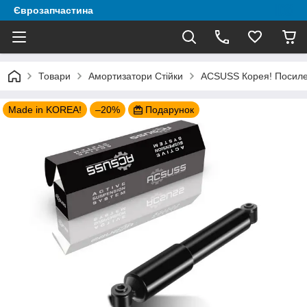
Єврозапчастина
Товари
Амортизатори Стійки
ACSUSS Корея! Посилени
Made in KOREA!
–20%
Подарунок