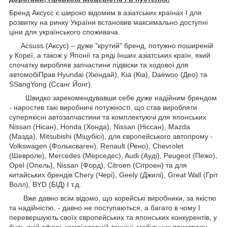
Бренд Аксусс є широко відомим в азіатських країнах І для
розвитку на ринку України встановив максимально доступні
ціни для українського споживача.
Acsuss (Аксус) – дуже "крутий" бренд, потужно поширеній
у Кореї, а також у Японії та ряді Інших азіатських країн, який
спочатку виробляв запчастини підвіски та ходової для
автомобіПрав Hyundai (Хюндай), Kia (Кіа), Daewoo (Део) та
SSangYong (Ссанг Йонг).
Швидко зарекомендувавши себе дуже надійним брендом
- наростив такі виробничі потужності, що став виробляти
суперякісні автозапчастини та комплектуючі для японських
Nissan (Нісан), Honda (Хонда), Nissan (Ніссан), Mazda
(Мазда), Mitsubishi (Міцубісі), для європейського автопрому -
Volkswagen (Фольксваген), Renault (Рено), Chevrolet
(Шевроле), Mercedes (Мерседес), Audi (Ауді), Peugeot (Пежо),
Opel (Опель), Nissan (Форд), Citroen (Сітроен) та для
китайських брендів Chery (Чері), Geely (Джилі), Great Wall (Гріт
Волл), BYD (БІД) І т.д.
Вже давно всім відомо, що корейські виробники, за якістю
та надійністю, - давно не поступаються, а багато в чому І
перевершують своїх європейських та японських конкурентів, у
будь-якій сфері: комп'ютерній техніці, мобільних пристроях,