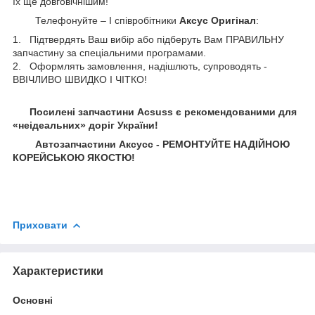
їх ще довговічнішим!
Телефонуйте – І співробітники
Аксус Оригінал
:
1. Підтвердять Ваш вибір або підберуть Вам ПРАВИЛЬНУ
запчастину за спеціальними програмами.
2. Оформлять замовлення, надішлють, супроводять -
ВВІЧЛИВО ШВИДКО І ЧІТКО!
Посилені запчастини Acsuss є рекомендованими для
«неідеальних» доріг України!
Автозапчастини Аксусс - РЕМОНТУЙТЕ НАДІЙНОЮ
КОРЕЙСЬКОЮ ЯКОСТЮ!
Приховати
Характеристики
Основні