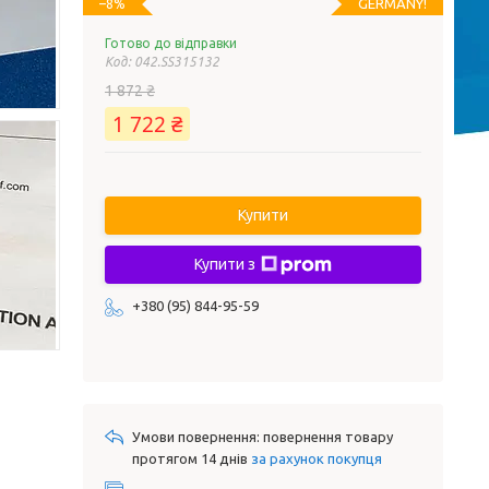
GERMANY!
–8%
Готово до відправки
Код:
042.SS315132
1 872 ₴
1 722 ₴
Купити
Купити з
+380 (95) 844-95-59
повернення товару
протягом 14 днів
за рахунок покупця