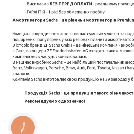
- Висилаємо
БЕЗ ПЕРЕДОПЛАТИ
- реальному покупцю
- ГАРАНТІЯ - 1 рік! Без обмеження пробігу!
Амортизатори Sachs – це рівень амортизаторів Premium
Німецька «породистість» не залишає сумнівів у якості та над
поширених і популярних у всіх регіонах планети амортизатори 
З історії: бренд ZF Sachs GmbH – це німецька компанія - виро
з Сакс, в концерн ZF Friedrichshafen AG входять також марки L
компанія весь час удосконалювалася.
В наш час виробник Sachs – це найбільший постачальник
амор
Benz, Volkswagen, Porsche, Bmw, Audi, Ford, Toyota, Nissan і 
аналогів.
Компанія Sachs виготовляє свою продукцію на 39 заводах у ба
Продукція Sachs – це продукція такого рівня якості
Рекомендуємо однозначно!
КНОПКА
ЗВ'ЯЗКУ