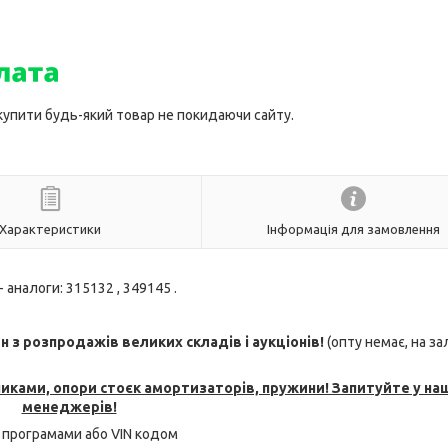
 купити будь-який товар не покидаючи сайту.
Характеристики
Інформація для замовлення
- аналоги: 315132 , 349145 .
з розпродажів великих складів і аукціонів!
(опту немає, на з
никами, опори стоєк амортизаторів, пружини! Запитуйте у на
менеджерів!
 програмами або VIN кодом