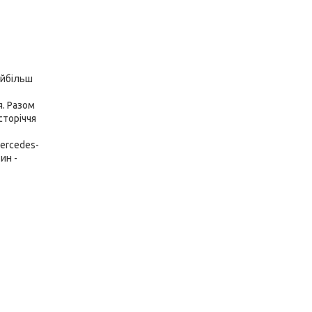
айбільш
я. Разом
сторіччя
ercedes-
ин -