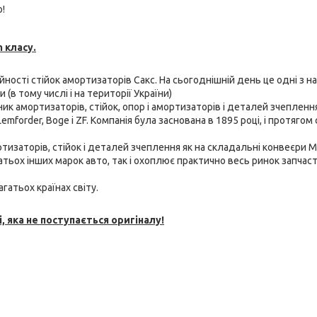
!
 класу.
ійності стійок амортизаторів Сакс. На сьогоднішній день це одні з н
(в тому числі і на території України)
бник амортизаторів, стійок, опор і амортизаторів і деталей зчепленн
emforder, Boge і ZF. Компанія була заснована в 1895 році, і протягом 
тизаторів, стійок і
деталей зчеплення як на складальні конвеєри M
багатьох інших марок авто, так і охоплює практично весь ринок запчаст
гатьох країнах світу.
, яка не поступається оригіналу!