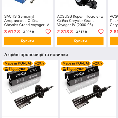
SACHS Germany!
ACSUSS Корея! Посилена
ACS
Амортизатор Стійка
Стійка Chrysler Grand
Пос
Chrysler Grand Voyager IV
Voyager IV (2000-08)
Chry
(2000-08) Крайслер Гранд
Крайслер Гранд Вояжер
(200
3 612
2 813
2 8
₴
₴
3 926 ₴
3 517 ₴
Вояжер IV. Передній.
IV. Передня. 310202 ,
Вояж
310202 , 4743116AA
4743116AA
3102
Купити
Купити
Акційні пропозиції та новинки
Made in KOREA!
–20%
Made in KOREA!
–20%
Подарунок
Подарунок