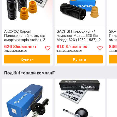
АКСУСС Корея!
SACHS! Пилозахисний
SKF
Пилозахисний комплект
комплект Mazda 626 Gc
Пило
амортизаторів стойок. 2
Мазда 626 (1982-1987). 2
амор
Пильники 2 відбійники
пильника 2 відбійника
Пиль
626
810
846
₴/комплект
₴/комплект
Заднього амортизатора
782 ₴/комплект
1 012 ₴/комплект
1 058
стійки
Купити
Купити
Подібні товари компанії