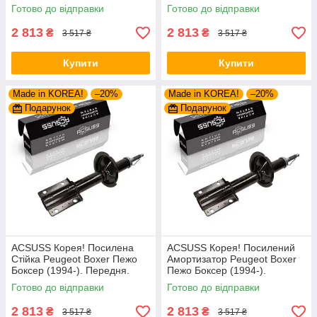
Шток 25mm. 280975 , 635853
Шток 25mm. 280975 , 635853
Готово до відправки
Готово до відправки
2 813
2 813
₴
₴
3 517 ₴
3 517 ₴
Купити
Купити
Made in KOREA!
–20%
Made in KOREA!
–20%
Подарунок
Подарунок
ACSUSS Корея! Посилена
ACSUSS Корея! Посилений
Стійка Peugeot Boxer Пежо
Амортизатор Peugeot Boxer
Боксер (1994-). Передня.
Пежо Боксер (1994-).
Шток 25mm. 280975 , 635853
Передній. Шток 25mm.
Готово до відправки
Готово до відправки
280975 , 635853
2 813
2 813
₴
₴
3 517 ₴
3 517 ₴