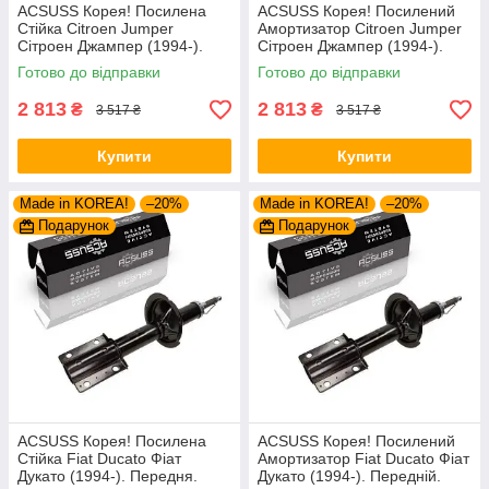
ACSUSS Корея! Посилена
ACSUSS Корея! Посилений
Стійка Citroen Jumper
Амортизатор Citroen Jumper
Сітроен Джампер (1994-).
Сітроен Джампер (1994-).
Передня. Шток 25mm.
Передній. Шток 25mm.
Готово до відправки
Готово до відправки
280975 , 635853
280975 , 635853
2 813
2 813
₴
₴
3 517 ₴
3 517 ₴
Купити
Купити
Made in KOREA!
–20%
Made in KOREA!
–20%
Подарунок
Подарунок
ACSUSS Корея! Посилена
ACSUSS Корея! Посилений
Стійка Fiat Ducato Фіат
Амортизатор Fiat Ducato Фіат
Дукато (1994-). Передня.
Дукато (1994-). Передній.