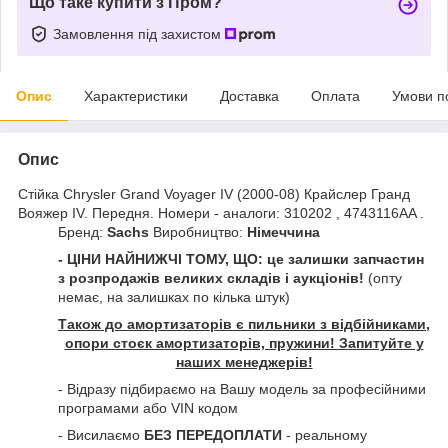
Що таке купити з Пром?
Замовлення під захистом
Опис
Характеристики
Доставка
Оплата
Умови п
Опис
Стійка Chrysler Grand Voyager IV (2000-08) Крайслер Гранд
Вояжер IV. Передня. Номери - аналоги: 310202 , 4743116AA .
Бренд:
Sachs
Виробництво:
Німеччина
- ЦІНИ НАЙНИЖЧІ ТОМУ, ЩО: це залишки запчастин
з розпродажів великих складів і аукціонів!
(опту
немає, на залишках по кілька штук)
Також до амортизаторів є пильники з відбійниками,
опори стоєк амортизаторів, пружини! Запитуйте у
наших менеджерів!
- Відразу підбираємо на Вашу модель за професійними
програмами або VIN кодом
- Висилаємо
БЕЗ ПЕРЕДОПЛАТИ
- реальному