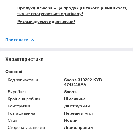
Продукція Sachs – це продукція такого рівня якості,
яка не поступається оригіналу!
Рекомендуємо однозначно!
Приховати
Характеристики
Основні
Код запчастини
Sachs 310202 KYB
4743116AA
Виробник
Sachs
Країна виробник
Німеччина
Конструкція
Двотрубний
Розташування
Передній міст
Стан
Новий
Сторона установки
Лівий/правий