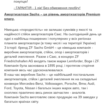
покупцю!
- ГАРАНТІЯ - 1 рік! Без обмеження пробігу!
Амортизатори Sachs – це рівень амортизаторів Premium
класу.
Німецька «породистість» не залишає сумнівів у якості та
надійності стійок амортизаторів Сакс. На сьогоднішній день це
одні з найбільш поширених і популярних у всіх регіонах
планети амортизатори (в тому числі і на території України)
З історії: бренд ZF Sachs GmbH – це німецька компанія -
виробник амортизаторів, стійок, опор і амортизаторів і
деталей зчеплення. Разом з Сакс, в концерн ZF
Friedrichshafen AG входять також марки Lemforder, Boge і ZF.
Компанія була заснована в 1895 році, і протягом сторіччя
компанія весь час удосконалювалася.
В наш час виробник Sachs – це найбільший постачальник
амортизаторів, стійок і
деталей зчеплення як на складальні
конвеєри Mercedes-Benz, Volkswagen, Porsche, Bmw, Audi,
Ford, Toyota, Nissan і багатьох інших марок авто, так і
охоплює практично весь ринок запчастин - аналогів.
Компанія Sachs виготовляє свою продукцію на 39 заводах у
багатьох країнах світу.