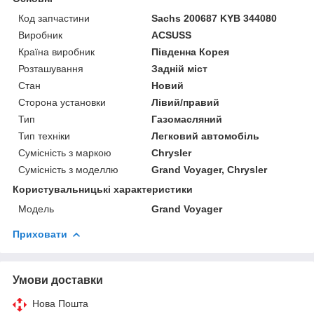
Код запчастини
Sachs 200687 KYB 344080
Виробник
ACSUSS
Країна виробник
Південна Корея
Розташування
Задній міст
Стан
Новий
Сторона установки
Лівий/правий
Тип
Газомасляний
Тип техніки
Легковий автомобіль
Сумісність з маркою
Chrysler
Сумісність з моделлю
Grand Voyager, Chrysler
Користувальницькі характеристики
Мoдель
Grand Voyager
Приховати
Умови доставки
Нова Пошта