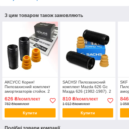
З цим товаром також замовляють
АКСУСС Корея!
SACHS! Пилозахисний
SKF
Пилозахисний комплект
комплект Mazda 626 Gc
Пило
амортизаторів стойок. 2
Мазда 626 (1982-1987). 2
амор
Пильники 2 відбійники
пильника 2 відбійника
Пиль
626
810
846
₴/комплект
₴/комплект
Заднього амортизатора
782 ₴/комплект
1 012 ₴/комплект
1 058
стійки
Купити
Купити
Подібні товари компанії