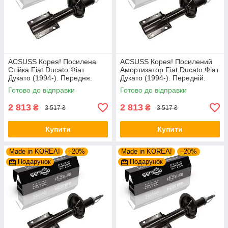
ACSUSS Корея! Посилена
ACSUSS Корея! Посилений
Стійка Fiat Ducato Фіат
Амортизатор Fiat Ducato Фіат
Дукато (1994-). Передня.
Дукато (1994-). Передній.
Шток 25mm. 280975 , 635853
Шток 25mm. 280975 , 635853
Готово до відправки
Готово до відправки
2 813
2 813
₴
₴
3 517 ₴
3 517 ₴
Купити
Купити
Made in KOREA!
–20%
Made in KOREA!
–20%
Подарунок
Подарунок