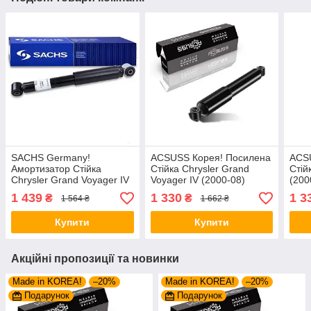
SACHS Germany!
ACSUSS Корея! Посилена
ACS
Амортизатор Стійка
Стійка Chrysler Grand
Стій
Chrysler Grand Voyager IV
Voyager IV (2000-08)
(200
(2000-08) Крайслер Гранд
Крайслер Гранд Вояжер
Вояж
1 439
1 330
1 3
₴
₴
1 564 ₴
1 662 ₴
Вояжер IV. Задній. 200687
IV. Задня. 200687 , 344080
, 34
, 344080
Купити
Купити
Акційні пропозиції та новинки
Made in KOREA!
–20%
Made in KOREA!
–20%
Подарунок
Подарунок