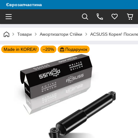
Єврозапчастина
Товари
Амортизатори Стійки
ACSUSS Корея! Посилен
Made in KOREA!
–20%
Подарунок