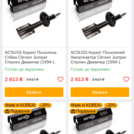
ACSUSS Корея! Посилена
ACSUSS Корея! Посилений
Стійка Citroen Jumper
Амортизатор Citroen Jumper
Сітроен Джампер (1994-).
Сітроен Джампер (1994-).
Передня. Шток 25mm.
Передній. Шток 25mm.
Готово до відправки
Готово до відправки
280975 , 635853
280975 , 635853
2 813
2 813
₴
₴
3 517 ₴
3 517 ₴
Купити
Купити
Made in KOREA!
–20%
Made in KOREA!
–20%
Подарунок
Подарунок