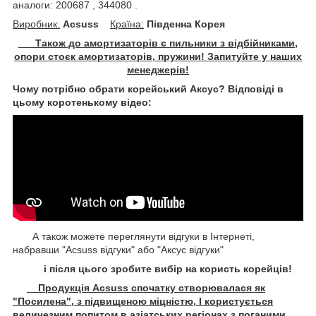
аналоги: 200687 , 344080 .
Виробник:
Acsuss
Крaїна:
Південна Корея
Також до амортизаторів є пильники з відбійниками,
опори стоєк амортизаторів, пружини! Запитуйте у наших
менеджерів!
Чому потрібно обрати корейський Аксус? Відповіді в
цьому коротенькому відео:
А також можете переглянути відгуки в Інтернеті,
набравши "Acsuss відгуки" або "Аксус відгуки"
і після цього зробите вибір на користь корейців!
Продукція Acsuss спочатку створювалася як
"Посилена", з підвищеною міцністю, І користується
величезним попитом в азіатських регіонах з поганими