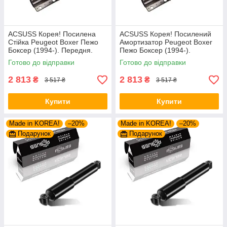
ACSUSS Корея! Посилена
ACSUSS Корея! Посилений
Стійка Peugeot Boxer Пежо
Амортизатор Peugeot Boxer
Боксер (1994-). Передня.
Пежо Боксер (1994-).
Шток 25mm. 280975 , 635853
Передній. Шток 25mm.
Готово до відправки
Готово до відправки
280975 , 635853
2 813
2 813
₴
₴
3 517 ₴
3 517 ₴
Купити
Купити
Made in KOREA!
–20%
Made in KOREA!
–20%
Подарунок
Подарунок