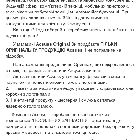
будь-якій сфері: комп'ютерній техніці, мобільних пристроях,
теле-відео чи побутовій техніці чи автомобілебудуванні. При
цьому ціни залишаються найбільш доступними та
конкурентними для клієнтів у всьому світі.
Ви згодні? Тоді вибирайте корейську якість та надійність за
адекватні гроші!
У магазині
Acsuss Original
Ви придбаєте
ТІЛЬКИ
ОРИГІНАЛЬНУ ПРОДУКЦІЮ Acsuss
, І не потрапите на
підробку.
Наша компанія продає лише Оригінал, що підкреслюється
в назві, І справжні запчастини Аксусс захищені:
1. Автозапчастини Acsuss упаковані у фірмовий захисній
чорно-білий поліетиленовий пакет, з логотипами.
2. Пакети з запчастинами Аксус упаковані у фірмові картонні
коробки з логотипами.
3. На етикетці продукту - шестерня І смужка світяться
лазерною голограмою.
Компанія Acsuss – виробляє автозапчастини за
технологією "ПОСИЛЕНИХ ЗАПЧАСТЕЙ", орієнтовані для
використання в регіонах з поганими дорогами, бездоріжжям, у
гірській місцевості, на військовій техніці тощо.