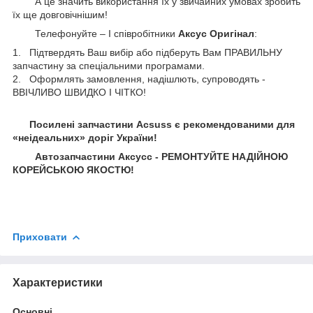
А це значить використання їх у звичайних умовах зробить
їх ще довговічнішим!
Телефонуйте – І співробітники
Аксус Оригінал
:
1. Підтвердять Ваш вибір або підберуть Вам ПРАВИЛЬНУ
запчастину за спеціальними програмами.
2. Оформлять замовлення, надішлють, супроводять -
ВВІЧЛИВО ШВИДКО І ЧІТКО!
Посилені запчастини Acsuss є рекомендованими для
«неідеальних» доріг України!
Автозапчастини Аксусс - РЕМОНТУЙТЕ НАДІЙНОЮ
КОРЕЙСЬКОЮ ЯКОСТЮ!
Приховати
Характеристики
Основні