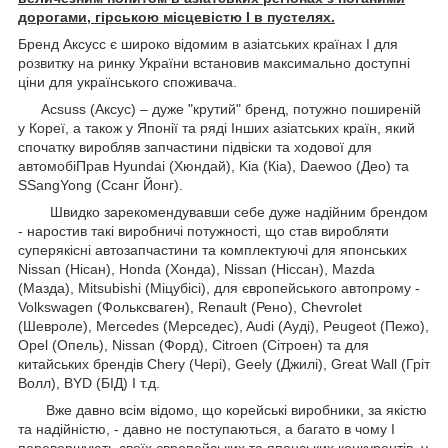
дорогами, гірською місцевістю І в пустелях.
Бренд Аксусс є широко відомим в азіатських країнах І для
розвитку на ринку України встановив максимально доступні
ціни для українського споживача.
Acsuss (Аксус) – дуже "крутий" бренд, потужно поширеній
у Кореї, а також у Японії та ряді Інших азіатських країн, який
спочатку виробляв запчастини підвіски та ходової для
автомобіПрав Hyundai (Хюндай), Kia (Кіа), Daewoo (Део) та
SSangYong (Ссанг Йонг).
Швидко зарекомендувавши себе дуже надійним брендом
- наростив такі виробничі потужності, що став виробляти
суперякісні автозапчастини та комплектуючі для японських
Nissan (Нісан), Honda (Хонда), Nissan (Ніссан), Mazda
(Мазда), Mitsubishi (Міцубісі), для європейського автопрому -
Volkswagen (Фольксваген), Renault (Рено), Chevrolet
(Шевроле), Mercedes (Мерседес), Audi (Ауді), Peugeot (Пежо),
Opel (Опель), Nissan (Форд), Citroen (Сітроен) та для
китайських брендів Chery (Чері), Geely (Джилі), Great Wall (Гріт
Волл), BYD (БІД) І т.д.
Вже давно всім відомо, що корейські виробники, за якістю
та надійністю, - давно не поступаються, а багато в чому І
перевершують своїх європейських та японських конкурентів, у