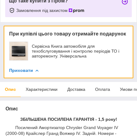
Що таке купити з Пром?
Замовлення під захистом
При купівлі цього товару отримайте подарунок
Сервісна Книга автомобіля для
техобслуговування і контролю періодів ТО і
авторемонту. Універсальна
Приховати
Опис
Характеристики
Доставка
Оплата
Умови п
Опис
ЗБІЛЬШЕНА ПОСИЛЕНА ГАРАНТІЯ - 1,5 року!
Посилений Амортизатор Chrysler Grand Voyager IV
(2000-08) Крайслер Гранд Вояжер IV. Задній. Номери -