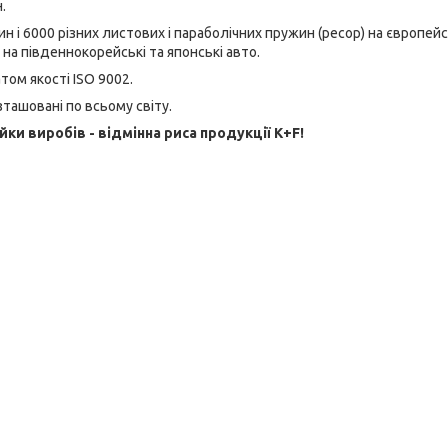
.
і 6000 різних листових і параболічних пружин (ресор) на європейс
ж на південнокорейські та японські авто.
ом якості ISO 9002.
зташовані по всьому світу.
ійки виробів - відмінна риса продукції K+F!