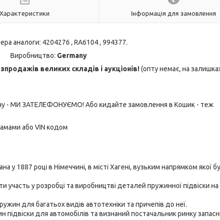
Характеристики
Інформація для замовлення
ера аналоги: 4204276 , RA6104 , 994377.
Виробництво:
Germany
продажів великих складів і аукціонів!
(опту немає, на залишка
ону - МИ ЗАТЕЛЕФОНУЄМО! Або кидайте замовлення в Кошик - теж
рамами або VIN кодом
на у 1887 році в Німеччині, в місті Хагені, вузьким напрямком якої б
ти участь у розробці та виробництві деталей пружинної підвіски на
ужин для багатьох видів автотехніки та причепів до неї.
ин підвіски для автомобілів та визнаний постачальник ринку запас