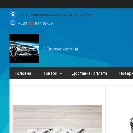
02121, Харківське шосе, 201, Київ, Україна
+380
(95)
844-95-59
Єврозапчастина
Головна
Товари
Доставка і оплата
Поверн