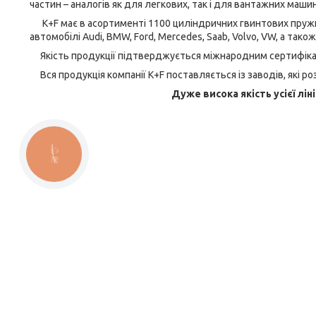
частин – аналогів як для легкових, так і для вантажних машин
K+F має в асортименті 1100 циліндричних гвинтових пружин 
автомобілі Audi, BMW, Ford, Mercedes, Saab, Volvo, VW, а тако
Якість продукції підтверджується міжнародним сертифікат
Вся продукція компанії K+F поставляється із заводів, які ро
Дуже висока якість усієї лін
КНОПКА
ЗВ'ЯЗКУ