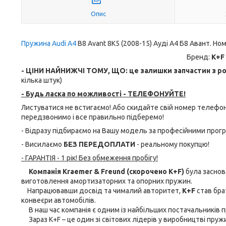
Опис
Пружина Audi A4
B8 Avant 8K5 (2008-15) Ауді А4 Б8 Авант. Ном
Бренд:
K+F
- ЦІНИ НАЙНИЖЧІ ТОМУ, ЩО: це залишки запчастин з роз
кілька штук)
- Будь ласка по можливості - ТЕЛЕФОНУЙТЕ!
Листуватися не встигаємо! Або скидайте свій номер телеф
передзвонимо і все правильно підберемо!
- Відразу підбираємо на Вашу модель за професійними прог
- Висилаємо
БЕЗ ПЕРЕДОПЛАТИ
- реальному покупцю!
- ГАРАНТІЯ - 1 рік! Без обмеження пробігу!
Компанія Kraemer & Freund (скорочено K+F)
була заснова
виготовлення амортизаторних та опорних пружин.
Напрацювавши досвід та чималий авторитет,
K+F
став бра
конвеєри автомобілів.
В наш час компанія є одним із найбільших постачальників пр
Зараз K+F – це один зі світових лідерів у виробництві пруж