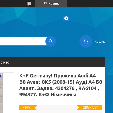
Кошик
Кошик
о нас
K+F Germany! Пружина Audi A4
B8 Avant 8K5 (2008-15) Ауді А4 Б8
Авант. Задня. 4204276 , RA6104 ,
994377. К+Ф Німеччина
GERMANY!
–20%