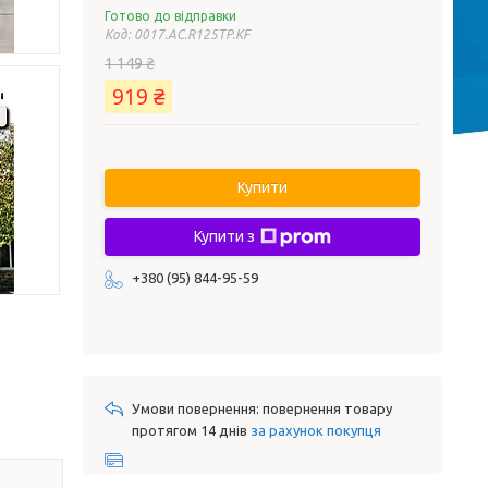
Готово до відправки
Код:
0017.AC.R125TP.KF
1 149 ₴
919 ₴
Купити
Купити з
+380 (95) 844-95-59
повернення товару
протягом 14 днів
за рахунок покупця