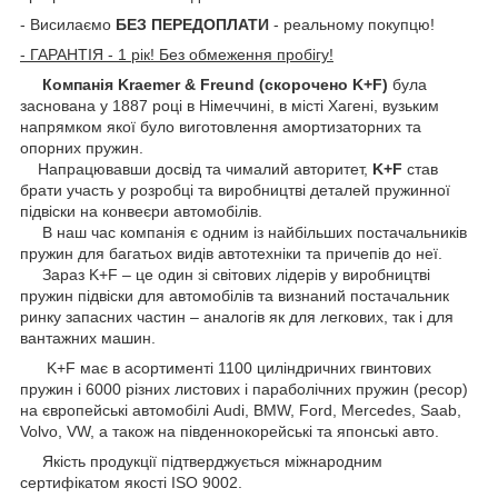
- Висилаємо
БЕЗ ПЕРЕДОПЛАТИ
- реальному покупцю!
- ГАРАНТІЯ - 1 рік! Без обмеження пробігу!
Компанія Kraemer & Freund (скорочено K+F)
була
заснована у 1887 році в Німеччині, в місті Хагені, вузьким
напрямком якої було виготовлення амортизаторних та
опорних пружин.
Напрацювавши досвід та чималий авторитет,
K+F
став
брати участь у розробці та виробництві деталей пружинної
підвіски на конвеєри автомобілів.
В наш час компанія є одним із найбільших постачальників
пружин для багатьох видів автотехніки та причепів до неї.
Зараз K+F – це один зі світових лідерів у виробництві
пружин підвіски для автомобілів та визнаний постачальник
ринку запасних частин – аналогів як для легкових, так і для
вантажних машин.
K+F має в асортименті 1100 циліндричних гвинтових
пружин і 6000 різних листових і параболічних пружин (ресор)
на європейські автомобілі Audi, BMW, Ford, Mercedes, Saab,
Volvo, VW, а також на південнокорейські та японські авто.
Якість продукції підтверджується міжнародним
сертифікатом якості ISO 9002.