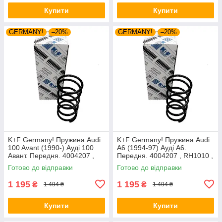
Купити
Купити
GERMANY!
–20%
GERMANY!
–20%
K+F Germany! Пружина Audi
K+F Germany! Пружина Audi
100 Avant (1990-) Ауді 100
A6 (1994-97) Ауді А6.
Авант. Передня. 4004207 ,
Передня. 4004207 , RH1010 ,
RH1010 , 997224. К+Ф
997224. К+Ф Німеччина
Готово до відправки
Готово до відправки
Німеччина
1 195
1 195
₴
₴
1 494 ₴
1 494 ₴
Купити
Купити