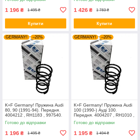
1 196
1 426
₴
₴
1 495 ₴
1 783 ₴
Купити
Купити
GERMANY!
–20%
GERMANY!
–20%
K+F Germany! Пружина Audi
K+F Germany! Пружина Audi
80, 90 (1991-94). Передня.
100 (1990-) Ауді 100.
4004212 , RH1183 , 997540.
Передня. 4004207 , RH1010 ,
К+Ф Німеччина
997224. К+Ф Німеччина
Готово до відправки
Готово до відправки
1 196
1 195
₴
₴
1 495 ₴
1 494 ₴