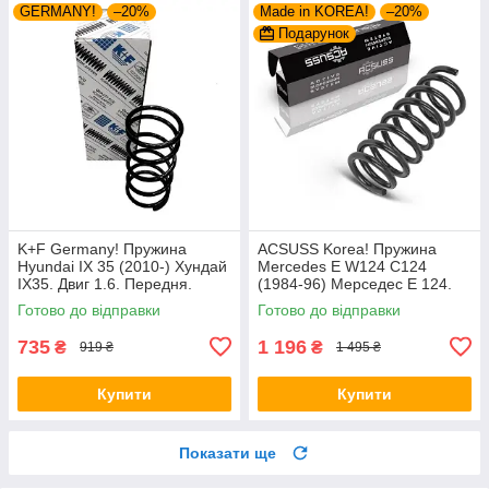
GERMANY!
–20%
Made in KOREA!
–20%
Подарунок
K+F Germany! Пружина
ACSUSS Korea! Пружина
Hyundai IX 35 (2010-) Хундай
Mercedes E W124 C124
IX35. Двиг 1.6. Передня.
(1984-96) Мерседес Е 124.
4037261 , RA3461 , 998967.
Задня. 4256803 , RD5084 ,
Готово до відправки
Готово до відправки
К+Ф Німеччина
996072. Аксусс Корея
735
1 196
₴
₴
919 ₴
1 495 ₴
Купити
Купити
Показати ще