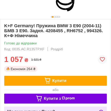
K+F Germany! Пружина BMW 3 E90 (2004-11)
БМВ 3 Е90. Задня. 4208455 , RH6752 , 994326.
К+Ф Німеччина
Готово до відправки
Код: 0035.AC.R135TP.KF
Роздріб
1 057
₴
1 321 ₴
Економія
264 ₴
Купити
або
Купити з