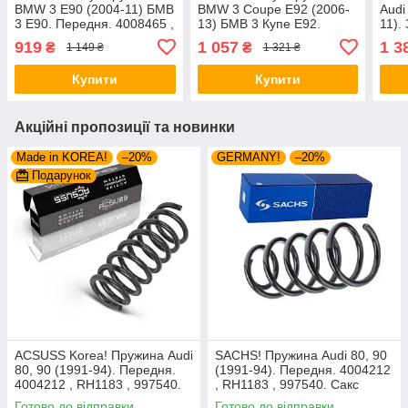
BMW 3 E90 (2004-11) БМВ
BMW 3 Coupe E92 (2006-
Audi
3 Е90. Передня. 4008465 ,
13) БМВ 3 Купе Е92.
11).
RH3489 , 998451. К+Ф
Задня. 4208455 , RH6752 ,
RH67
919
1 057
1 3
₴
₴
1 149 ₴
1 321 ₴
Німеччина
994326. К+Ф Німеччина
Німе
Купити
Купити
Акційні пропозиції та новинки
Made in KOREA!
–20%
GERMANY!
–20%
Подарунок
ACSUSS Korea! Пружина Audi
SACHS! Пружина Audi 80, 90
80, 90 (1991-94). Передня.
(1991-94). Передня. 4004212
4004212 , RH1183 , 997540.
, RH1183 , 997540. Сакс
Аксусс Корея
Готово до відправки
Готово до відправки