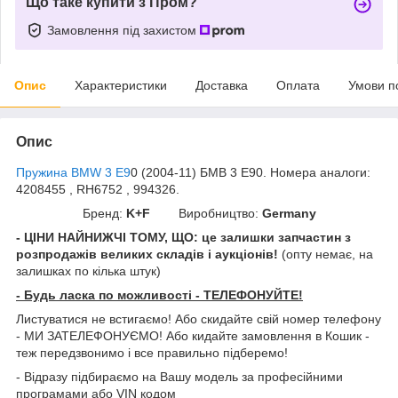
Що таке купити з Пром?
Замовлення під захистом
Опис
Характеристики
Доставка
Оплата
Умови п
Опис
Пружина BMW 3 E9
0 (2004-11) БМВ 3 Е90. Номера аналоги:
4208455 , RH6752 , 994326.
Бренд:
K+F
Виробництво:
Germany
- ЦІНИ НАЙНИЖЧІ ТОМУ, ЩО: це залишки запчастин з
розпродажів великих складів і аукціонів!
(опту немає, на
залишках по кілька штук)
- Будь ласка по можливості - ТЕЛЕФОНУЙТЕ!
Листуватися не встигаємо! Або скидайте свій номер телефону
- МИ ЗАТЕЛЕФОНУЄМО! Або кидайте замовлення в Кошик -
теж передзвонимо і все правильно підберемо!
- Відразу підбираємо на Вашу модель за професійними
програмами або VIN кодом