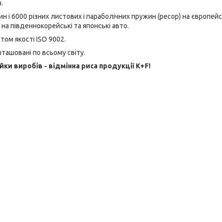
.
і 6000 різних листових і параболічних пружин (ресор) на європейс
ж на південнокорейські та японські авто.
ом якості ISO 9002.
зташовані по всьому світу.
ійки виробів - відмінна риса продукції K+F!