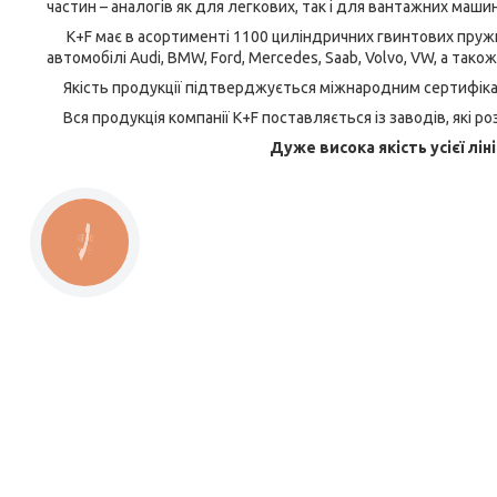
частин – аналогів як для легкових, так і для вантажних машин
K+F має в асортименті 1100 циліндричних гвинтових пружин 
автомобілі Audi, BMW, Ford, Mercedes, Saab, Volvo, VW, а тако
Якість продукції підтверджується міжнародним сертифікат
Вся продукція компанії K+F поставляється із заводів, які ро
Дуже висока якість усієї лін
КНОПКА
ЗВ'ЯЗКУ