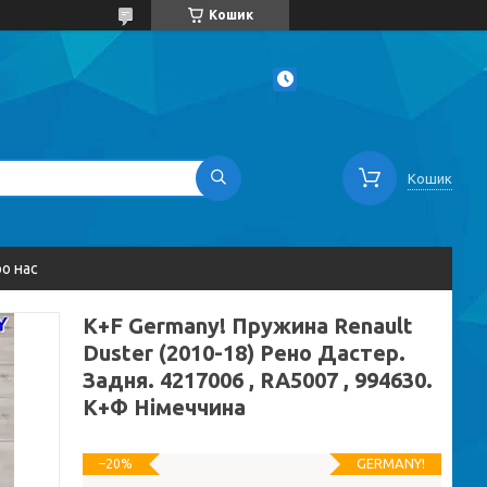
Кошик
Кошик
о нас
K+F Germany! Пружина Renault
Duster (2010-18) Рено Дастер.
Задня. 4217006 , RA5007 , 994630.
К+Ф Німеччина
GERMANY!
–20%