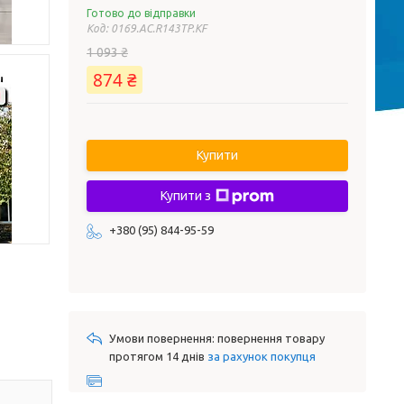
Готово до відправки
Код:
0169.AC.R143TP.KF
1 093 ₴
874 ₴
Купити
Купити з
+380 (95) 844-95-59
повернення товару
протягом 14 днів
за рахунок покупця