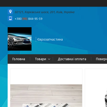
02121, Харківське шосе, 201, Київ, Україна
+380
(95)
844-95-59
Єврозапчастина
Головна
Товари
Доставка і оплата
Поверн