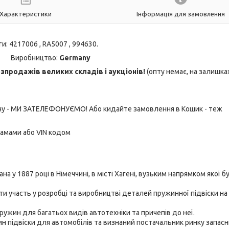
Характеристики
Інформація для замовлення
и: 4217006 , RA5007 , 994630.
Виробництво:
Germany
продажів великих складів і аукціонів!
(опту немає, на залишка
ону - МИ ЗАТЕЛЕФОНУЄМО! Або кидайте замовлення в Кошик - теж
рамами або VIN кодом
на у 1887 році в Німеччині, в місті Хагені, вузьким напрямком якої б
ти участь у розробці та виробництві деталей пружинної підвіски на
ужин для багатьох видів автотехніки та причепів до неї.
ин підвіски для автомобілів та визнаний постачальник ринку запас