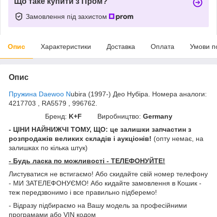
Що таке купити з Пром?
Замовлення під захистом
Опис
Характеристики
Доставка
Оплата
Умови п
Опис
Пружина Daewoo N
ubira (1997-) Део Нубіра. Номера аналоги:
4217703 , RA5579 , 996762.
Бренд:
K+F
Виробництво:
Germany
- ЦІНИ НАЙНИЖЧІ ТОМУ, ЩО: це залишки запчастин з
розпродажів великих складів і аукціонів!
(опту немає, на
залишках по кілька штук)
- Будь ласка по можливості - ТЕЛЕФОНУЙТЕ!
Листуватися не встигаємо! Або скидайте свій номер телефону
- МИ ЗАТЕЛЕФОНУЄМО! Або кидайте замовлення в Кошик -
теж передзвонимо і все правильно підберемо!
- Відразу підбираємо на Вашу модель за професійними
програмами або VIN кодом