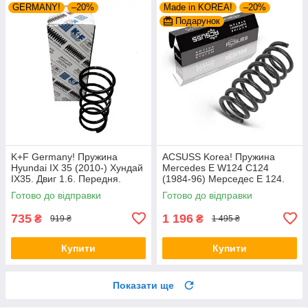
GERMANY!
–20%
Made in KOREA!
–20%
Подарунок
K+F Germany! Пружина
ACSUSS Korea! Пружина
Hyundai IX 35 (2010-) Хундай
Mercedes E W124 C124
IX35. Двиг 1.6. Передня.
(1984-96) Мерседес Е 124.
4037261 , RA3461 , 998967.
Задня. 4256803 , RD5084 ,
Готово до відправки
Готово до відправки
К+Ф Німеччина
996072. Аксусс Корея
735
1 196
₴
₴
919 ₴
1 495 ₴
Купити
Купити
Показати ще