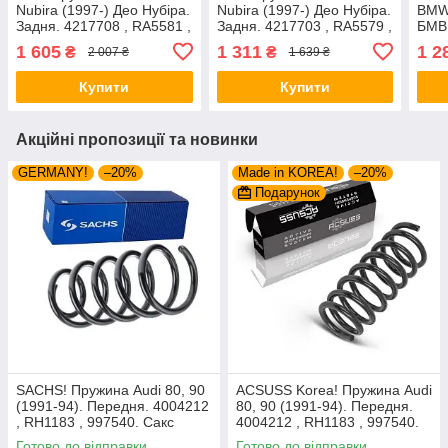
Nubira (1997-) Део Нубіра.
Nubira (1997-) Део Нубіра.
BMW 
Задня. 4217708 , RA5581 ,
Задня. 4217703 , RA5579 ,
БМВ 
996762 Каяба
996762. Каяба
4208
1 605
1 311
1 2
₴
₴
2 007 ₴
1 639 ₴
9946
Купити
Купити
Акційні пропозиції та новинки
GERMANY!
–20%
Made in KOREA!
–20%
Подарунок
SACHS! Пружина Audi 80, 90
ACSUSS Korea! Пружина Audi
(1991-94). Передня. 4004212
80, 90 (1991-94). Передня.
, RH1183 , 997540. Сакс
4004212 , RH1183 , 997540.
Аксусс Корея
Готово до відправки
Готово до відправки