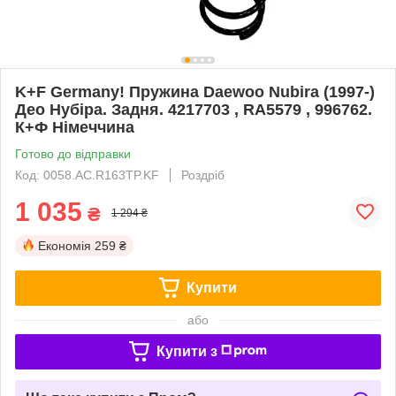
K+F Germany! Пружина Daewoo Nubira (1997-)
Део Нубіра. Задня. 4217703 , RA5579 , 996762.
К+Ф Німеччина
Готово до відправки
Код: 0058.AC.R163TP.KF
Роздріб
1 035
₴
1 294 ₴
Економія
259 ₴
Купити
або
Купити з