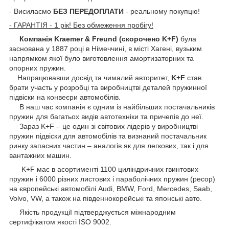
- Висилаємо
БЕЗ ПЕРЕДОПЛАТИ
- реальному покупцю!
- ГАРАНТІЯ - 1 рік! Без обмеження пробігу!
Компанія Kraemer & Freund (скорочено K+F)
була
заснована у 1887 році в Німеччині, в місті Хагені, вузьким
напрямком якої було виготовлення амортизаторних та
опорних пружин.
Напрацювавши досвід та чималий авторитет,
K+F
став
брати участь у розробці та виробництві деталей пружинної
підвіски на конвеєри автомобілів.
В наш час компанія є одним із найбільших постачальників
пружин для багатьох видів автотехніки та причепів до неї.
Зараз K+F – це один зі світових лідерів у виробництві
пружин підвіски для автомобілів та визнаний постачальник
ринку запасних частин – аналогів як для легкових, так і для
вантажних машин.
K+F має в асортименті 1100 циліндричних гвинтових
пружин і 6000 різних листових і параболічних пружин (ресор)
на європейські автомобілі Audi, BMW, Ford, Mercedes, Saab,
Volvo, VW, а також на південнокорейські та японські авто.
Якість продукції підтверджується міжнародним
сертифікатом якості ISO 9002.