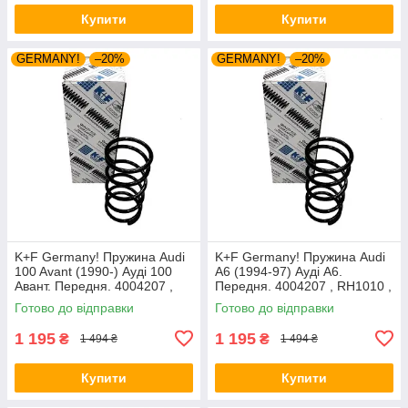
Купити
Купити
GERMANY!
–20%
GERMANY!
–20%
K+F Germany! Пружина Audi
K+F Germany! Пружина Audi
100 Avant (1990-) Ауді 100
A6 (1994-97) Ауді А6.
Авант. Передня. 4004207 ,
Передня. 4004207 , RH1010 ,
RH1010 , 997224. К+Ф
997224. К+Ф Німеччина
Готово до відправки
Готово до відправки
Німеччина
1 195
1 195
₴
₴
1 494 ₴
1 494 ₴
Купити
Купити