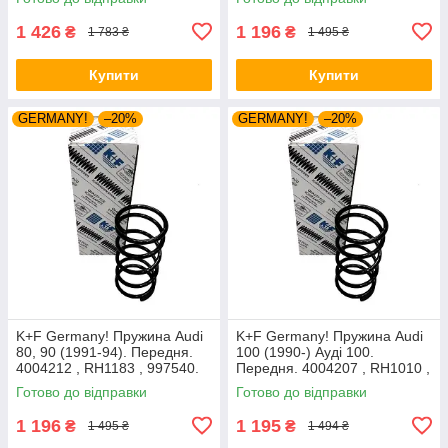
1 426
1 196
₴
₴
1 783 ₴
1 495 ₴
Купити
Купити
GERMANY!
–20%
GERMANY!
–20%
K+F Germany! Пружина Audi
K+F Germany! Пружина Audi
80, 90 (1991-94). Передня.
100 (1990-) Ауді 100.
4004212 , RH1183 , 997540.
Передня. 4004207 , RH1010 ,
К+Ф Німеччина
997224. К+Ф Німеччина
Готово до відправки
Готово до відправки
1 196
1 195
₴
₴
1 495 ₴
1 494 ₴