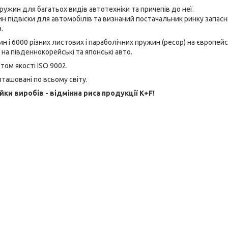
ужин для багатьох видів автотехніки та причепів до неї.
ин підвіски для автомобілів та визнаний постачальник ринку запас
.
і 6000 різних листових і параболічних пружин (ресор) на європейс
ж на південнокорейські та японські авто.
ом якості ISO 9002.
зташовані по всьому світу.
ійки виробів - відмінна риса продукції K+F!