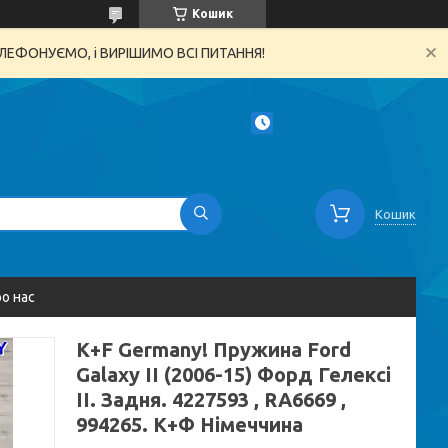
Кошик
ТЕЛЕФОНУЄМО, і ВИРІШИМО ВСІ ПИТАННЯ!
Кошик
о нас
K+F Germany! Пружина Ford
Galaxy II (2006-15) Форд Гелексі
II. Задня. 4227593 , RA6669 ,
994265. К+Ф Німеччина