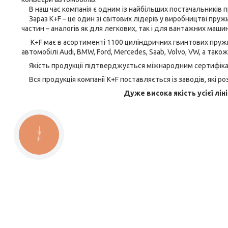
В наш час компанія є одним із найбільших постачальників пр
Зараз K+F – це один зі світових лідерів у виробництві пруж
частин – аналогів як для легкових, так і для вантажних машин
K+F має в асортименті 1100 циліндричних гвинтових пружин 
автомобілі Audi, BMW, Ford, Mercedes, Saab, Volvo, VW, а тако
Якість продукції підтверджується міжнародним сертифікат
Вся продукція компанії K+F поставляється із заводів, які ро
Дуже висока якість усієї лін
КНОПКА
ЗВ'ЯЗКУ