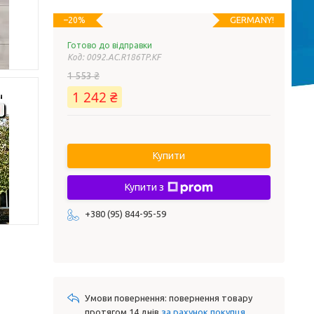
GERMANY!
–20%
Готово до відправки
Код:
0092.AC.R186TP.KF
1 553 ₴
1 242 ₴
Купити
Купити з
+380 (95) 844-95-59
повернення товару
протягом 14 днів
за рахунок покупця