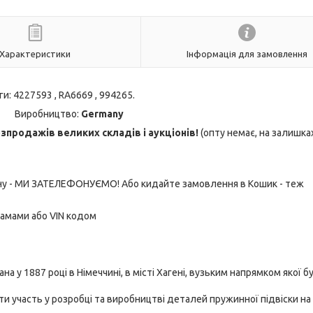
Характеристики
Інформація для замовлення
оги: 4227593 , RA6669 , 994265.
Виробництво:
Germany
продажів великих складів і аукціонів!
(опту немає, на залишка
ону - МИ ЗАТЕЛЕФОНУЄМО! Або кидайте замовлення в Кошик - теж
рамами або VIN кодом
на у 1887 році в Німеччині, в місті Хагені, вузьким напрямком якої б
ти участь у розробці та виробництві деталей пружинної підвіски на