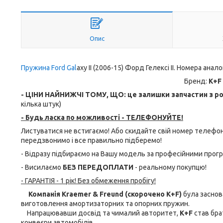
Опис
Пружина Ford Gal
axy II (2006-15) Форд Гелексі II. Номера анал
Бренд:
K+F
- ЦІНИ НАЙНИЖЧІ ТОМУ, ЩО: це залишки запчастин з роз
кілька штук)
- Будь ласка по можливості - ТЕЛЕФОНУЙТЕ!
Листуватися не встигаємо! Або скидайте свій номер телеф
передзвонимо і все правильно підберемо!
- Відразу підбираємо на Вашу модель за професійними прог
- Висилаємо
БЕЗ ПЕРЕДОПЛАТИ
- реальному покупцю!
- ГАРАНТІЯ - 1 рік! Без обмеження пробігу!
Компанія Kraemer & Freund (скорочено K+F)
була заснова
виготовлення амортизаторних та опорних пружин.
Напрацювавши досвід та чималий авторитет,
K+F
став бра
конвеєри автомобілів.