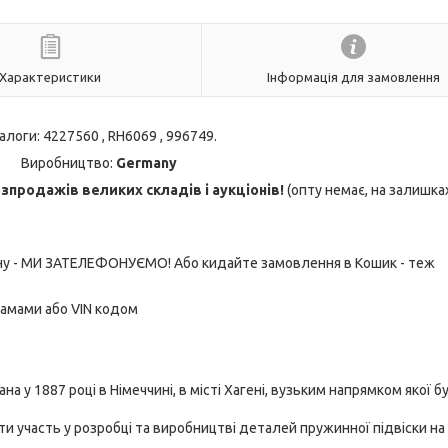
Характеристики
Інформація для замовлення
налоги: 4227560 , RH6069 , 996749.
Виробництво:
Germany
продажів великих складів і аукціонів!
(опту немає, на залишка
ону - МИ ЗАТЕЛЕФОНУЄМО! Або кидайте замовлення в Кошик - теж
рамами або VIN кодом
на у 1887 році в Німеччині, в місті Хагені, вузьким напрямком якої б
ти участь у розробці та виробництві деталей пружинної підвіски на