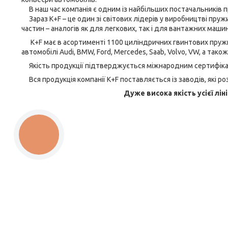
В наш час компанія є одним із найбільших постачальників пр
Зараз K+F – це один зі світових лідерів у виробництві пруж
частин – аналогів як для легкових, так і для вантажних машин
K+F має в асортименті 1100 циліндричних гвинтових пружин 
автомобілі Audi, BMW, Ford, Mercedes, Saab, Volvo, VW, а тако
Якість продукції підтверджується міжнародним сертифікат
Вся продукція компанії K+F поставляється із заводів, які ро
Дуже висока якість усієї лін
КНОПКА
ЗВ'ЯЗКУ