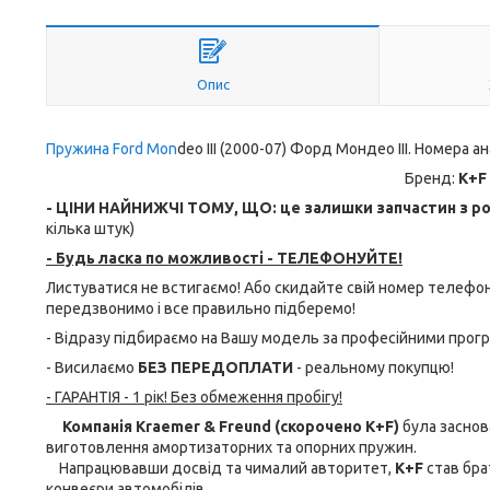
Опис
Пружина Ford Mon
deo III (2000-07) Форд Мондео III. Номера а
Бренд:
K+F
- ЦІНИ НАЙНИЖЧІ ТОМУ, ЩО: це залишки запчастин з роз
кілька штук)
- Будь ласка по можливості - ТЕЛЕФОНУЙТЕ!
Листуватися не встигаємо! Або скидайте свій номер телеф
передзвонимо і все правильно підберемо!
- Відразу підбираємо на Вашу модель за професійними прог
- Висилаємо
БЕЗ ПЕРЕДОПЛАТИ
- реальному покупцю!
- ГАРАНТІЯ - 1 рік! Без обмеження пробігу!
Компанія Kraemer & Freund (скорочено K+F)
була заснова
виготовлення амортизаторних та опорних пружин.
Напрацювавши досвід та чималий авторитет,
K+F
став бра
конвеєри автомобілів.