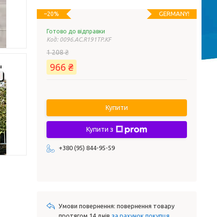
GERMANY!
–20%
Готово до відправки
Код:
0096.AC.R191TP.KF
1 208 ₴
966 ₴
Купити
Купити з
+380 (95) 844-95-59
повернення товару
протягом 14 днів
за рахунок покупця