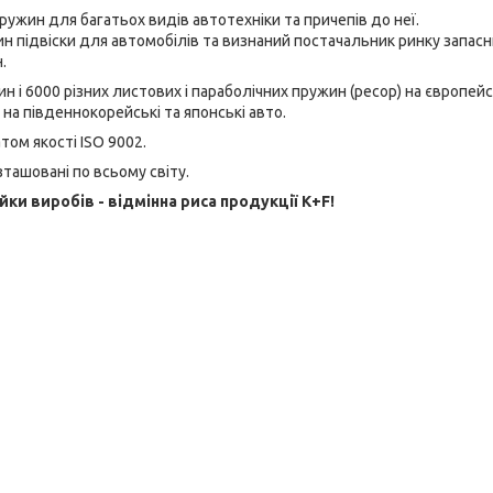
ужин для багатьох видів автотехніки та причепів до неї.
ин підвіски для автомобілів та визнаний постачальник ринку запас
.
і 6000 різних листових і параболічних пружин (ресор) на європейс
ж на південнокорейські та японські авто.
ом якості ISO 9002.
зташовані по всьому світу.
ійки виробів - відмінна риса продукції K+F!