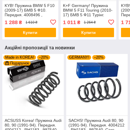
KYB! Пружина BMW 5 F10
K+F Germany! Пружина
KYB
(2009-17) БМВ 5 Ф10.
BMW 5 F11 Touring (2010-
(200
Передня. 4008496 ,
17) БМВ 5 Ф11 Турінг.
Пере
RA3396 , 993849. Каяба
Передня. 4008496 ,
9939
1 288
1 011
1 7
₴
₴
1 610 ₴
1 264 ₴
RA3396 , 993849. К+Ф
Німеччина
Купити
Купити
Акційні пропозиції та новинки
Made in KOREA!
–20%
GERMANY!
–20%
Подарунок
ACSUSS Korea! Пружина Audi
SACHS! Пружина Audi 80, 90
80, 90 (1991-94). Передня.
(1991-94). Передня. 4004212
4004212 , RH1183 , 997540.
, RH1183 , 997540. Сакс