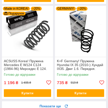
Made in KOREA!
–20%
GERMANY!
–20%
Подарунок
ACSUSS Korea! Пружина
K+F Germany! Пружина
Mercedes E W124 C124
Hyundai IX 35 (2010-) Хундай
(1984-96) Мерседес Е 124.
IX35. Двиг 1.6. Передня.
Задня. 4256803 , RD5084 ,
4037261 , RA3461 , 998967.
Готово до відправки
Готово до відправки
996072. Аксусс Корея
К+Ф Німеччина
1 196
735
₴
₴
1 495 ₴
919 ₴
Купити
Купити
Показати ще