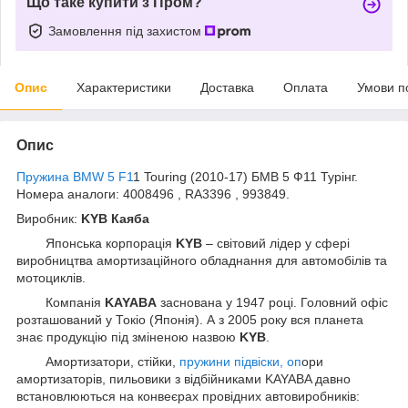
Що таке купити з Пром?
Замовлення під захистом
Опис
Характеристики
Доставка
Оплата
Умови п
Опис
Пружина BMW 5 F1
1 Touring (2010-17) БМВ 5 Ф11 Турінг.
Номера аналоги: 4008496 , RA3396 , 993849.
Виробник:
KYB Каяба
Японська корпорація
KYB
– світовий лідер у сфері
виробництва амортизаційного обладнання для автомобілів та
мотоциклів.
Компанія
KAYABA
заснована у 1947 році. Головний офіс
розташований у Токіо (Японія). А з 2005 року вся планета
знає продукцію під зміненою назвою
KYB
.
Амортизатори, стійки,
пружини підвіски, оп
ори
амортизаторів, пильовики з відбійниками KAYABA давно
встановлюються на конвеєрах провідних автовиробників: