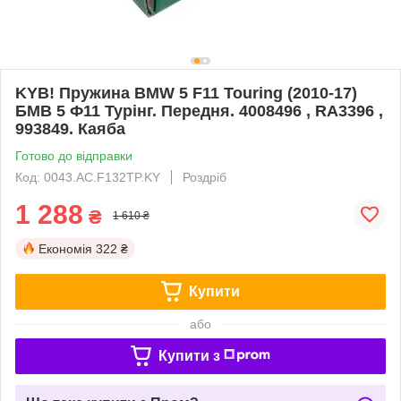
KYB! Пружина BMW 5 F11 Touring (2010-17)
БМВ 5 Ф11 Турінг. Передня. 4008496 , RA3396 ,
993849. Каяба
Готово до відправки
Код: 0043.AC.F132TP.KY
Роздріб
1 288
₴
1 610 ₴
Економія
322 ₴
Купити
або
Купити з