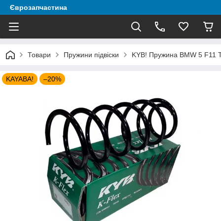
Єврозапчастина
Товари
Пружини підвіски
KYB! Пружина BMW 5 F11 To
KAYABA!
–20%