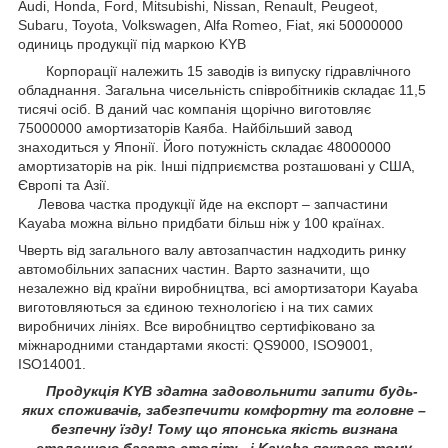
Audi, Honda, Ford, Mitsubishi, Nissan, Renault, Peugeot,
Subaru, Toyota, Volkswagen, Alfa Romeo, Fiat, які 50000000
одиниць продукції під маркою KYB
Корпорації належить 15 заводів із випуску гідравлічного
обладнання. Загальна чисельність співробітників складає 11,5
тисячі осіб. В даний час компанія щорічно виготовляє
75000000 амортизаторів Каяба. Найбільший завод
знаходиться у Японії. Його потужність складає 48000000
амортизаторів на рік. Інші підприємства розташовані у США,
Європі та Азії.
Левова частка продукції йде на експорт – запчастини
Kayaba можна вільно придбати більш ніж у 100 країнах.
Чверть від загального валу автозапчастин надходить ринку
автомобільних запасних частин. Варто зазначити, що
незалежно від країни виробництва, всі амортизатори Kayaba
виготовляються за єдиною технологією і на тих самих
виробничих лініях. Все виробництво сертифіковано за
міжнародними стандартами якості: QS9000, ISO9001,
ISO14001.
Продукція KYB здатна задовольнити запити будь-
яких споживачів, забезпечити комфортну та головне –
безпечну їзду! Тому що японська якість визнана
еталонною багато століть, і Kayaba яскраве тому