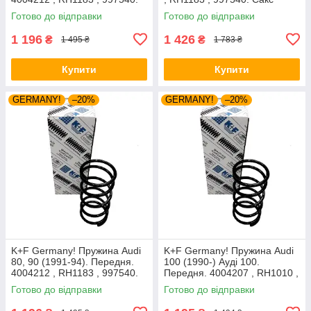
Аксусс Корея
Готово до відправки
Готово до відправки
1 196
1 426
₴
₴
1 495 ₴
1 783 ₴
Купити
Купити
GERMANY!
–20%
GERMANY!
–20%
K+F Germany! Пружина Audi
K+F Germany! Пружина Audi
80, 90 (1991-94). Передня.
100 (1990-) Ауді 100.
4004212 , RH1183 , 997540.
Передня. 4004207 , RH1010 ,
К+Ф Німеччина
997224. К+Ф Німеччина
Готово до відправки
Готово до відправки