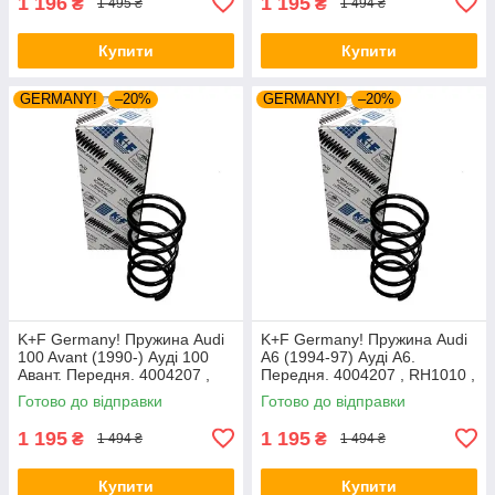
1 196
1 195
₴
₴
1 495 ₴
1 494 ₴
Купити
Купити
GERMANY!
–20%
GERMANY!
–20%
K+F Germany! Пружина Audi
K+F Germany! Пружина Audi
100 Avant (1990-) Ауді 100
A6 (1994-97) Ауді А6.
Авант. Передня. 4004207 ,
Передня. 4004207 , RH1010 ,
RH1010 , 997224. К+Ф
997224. К+Ф Німеччина
Готово до відправки
Готово до відправки
Німеччина
1 195
1 195
₴
₴
1 494 ₴
1 494 ₴
Купити
Купити