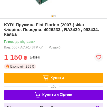
KYB! Пружина Fiat Fiorino (2007-) Фіат
Фіоріно. Передня. 4026233 , RA3439 , 993434.
Каяба
Готово до відправки
Код: 0067.AC.F148TP.KY
Роздріб
1 150
₴
1 438 ₴
Економія
288 ₴
Купити
або
Купити з