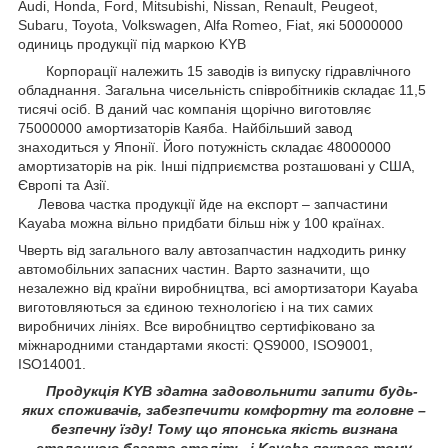
Audi, Honda, Ford, Mitsubishi, Nissan, Renault, Peugeot,
Subaru, Toyota, Volkswagen, Alfa Romeo, Fiat, які 50000000
одиниць продукції під маркою KYB
Корпорації належить 15 заводів із випуску гідравлічного
обладнання. Загальна чисельність співробітників складає 11,5
тисячі осіб. В даний час компанія щорічно виготовляє
75000000 амортизаторів Каяба. Найбільший завод
знаходиться у Японії. Його потужність складає 48000000
амортизаторів на рік. Інші підприємства розташовані у США,
Європі та Азії.
Левова частка продукції йде на експорт – запчастини
Kayaba можна вільно придбати більш ніж у 100 країнах.
Чверть від загального валу автозапчастин надходить ринку
автомобільних запасних частин. Варто зазначити, що
незалежно від країни виробництва, всі амортизатори Kayaba
виготовляються за єдиною технологією і на тих самих
виробничих лініях. Все виробництво сертифіковано за
міжнародними стандартами якості: QS9000, ISO9001,
ISO14001.
Продукція KYB здатна задовольнити запити будь-
яких споживачів, забезпечити комфортну та головне –
безпечну їзду! Тому що японська якість визнана
еталонною багато століть, і Kayaba яскраве тому