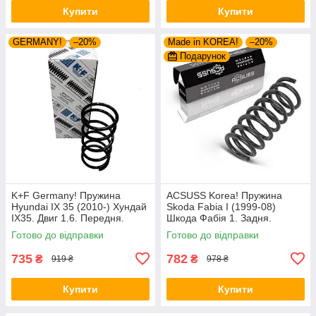
Купити
Купити
GERMANY!
–20%
Made in KOREA!
–20%
Подарунок
K+F Germany! Пружина
ACSUSS Korea! Пружина
Hyundai IX 35 (2010-) Хундай
Skoda Fabia I (1999-08)
IX35. Двиг 1.6. Передня.
Шкода Фабія 1. Задня.
4037261 , RA3461 , 998967.
4285707 , RH6085 , 996636.
Готово до відправки
Готово до відправки
К+Ф Німеччина
Аксусс Корея
735
782
₴
₴
919 ₴
978 ₴
Купити
Купити