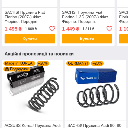
SACHS! Пружина Fiat
SACHS! Пружина Fiat
SACH
Fiorino (2007-) Фіат
Fiorino 1.3D (2007-) Фіат
Fior
Фіоріно. Передня.
Фіоріно. Передня.
Фіор
4026235 , 993438 , 993436
4026233 , RA3439 ,
4026
1 495
1 449
1 1
₴
₴
1 869 ₴
1 811 ₴
Сакс
993434 Сакс
9934
Купити
Купити
Акційні пропозиції та новинки
Made in KOREA!
–20%
GERMANY!
–20%
Подарунок
ACSUSS Korea! Пружина Audi
SACHS! Пружина Audi 80, 90