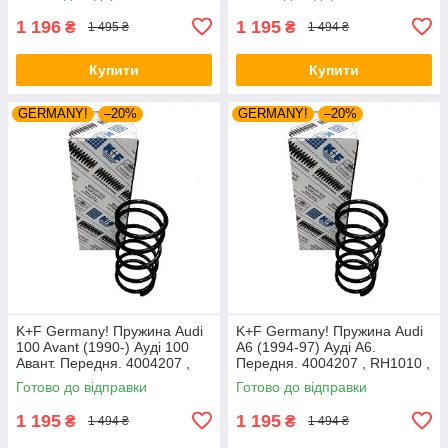
1 196
1 195
₴
₴
1 495 ₴
1 494 ₴
Купити
Купити
GERMANY!
–20%
GERMANY!
–20%
K+F Germany! Пружина Audi
K+F Germany! Пружина Audi
100 Avant (1990-) Ауді 100
A6 (1994-97) Ауді А6.
Авант. Передня. 4004207 ,
Передня. 4004207 , RH1010 ,
RH1010 , 997224. К+Ф
997224. К+Ф Німеччина
Готово до відправки
Готово до відправки
Німеччина
1 195
1 195
₴
₴
1 494 ₴
1 494 ₴