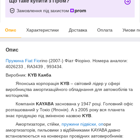
Що таке купити з Пром?
Замовлення під захистом
Опис
Характеристики
Доставка
Оплата
Умови п
Опис
Пружина Fiat Fio
rino (2007-) Фіат Фіоріно. Номера аналоги:
4026233 , RA3439 , 993434.
Виробник:
KYB Каяба
Японська корпорація
KYB
– світовий лідер у сфері
виробництва амортизаційного обладнання для автомобілів та
мотоциклів.
Компанія
KAYABA
заснована у 1947 році. Головний офіс
розташований у Токіо (Японія). А з 2005 року вся планета
знає продукцію під зміненою назвою
KYB
.
Амортизатори, стійки,
пружини підвіски, оп
ори
амортизаторів, пильовики з відбійниками KAYABA давно
встановлюються на конвеєрах провідних автовиробників: