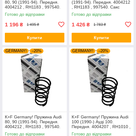
80, 90 (1991-94). Передня.
(1991-94). Передня. 4004212
4004212 , RH1183 , 997540.
, RH1183 , 997540. Сакс
Аксусс Корея
Готово до відправки
Готово до відправки
1 196
1 426
₴
₴
1 495 ₴
1 783 ₴
Купити
Купити
GERMANY!
–20%
GERMANY!
–20%
K+F Germany! Пружина Audi
K+F Germany! Пружина Audi
80, 90 (1991-94). Передня.
100 (1990-) Ауді 100.
4004212 , RH1183 , 997540.
Передня. 4004207 , RH1010 ,
К+Ф Німеччина
997224. К+Ф Німеччина
Готово до відправки
Готово до відправки