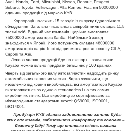
Audi, Honda, Ford, Mitsubishi, Nissan, Renault, Peugeot,
Subaru, Toyota, Volkswagen, Alfa Romeo, Fiat, які 50000000
одиниць продукції під маркою KYB
Корпорації належить 15 заводів із випуску гідравлічного
обладнання. Загальна чисельність співробітників складає 11,5
тисячі осіб. В даний час компанія щорічно виготовляє
75000000 амортизаторів Каяба. Найбільший завод
знаходиться у Японії. Його потужність складає 48000000
амортизаторів на рік. Інші підприємства розташовані у США,
Європі та Азії.
Левова частка продукції йде на експорт – запчастини
Kayaba можна вільно придбати більш ніж у 100 країнах.
Чверть від загального валу автозапчастин надходить ринку
автомобільних запасних частин. Варто зазначити, що
незалежно від країни виробництва, всі амортизатори Kayaba
виготовляються за єдиною технологією і на тих самих
виробничих лініях. Все виробництво сертифіковано за
міжнародними стандартами якості: QS9000, ISO9001,
ISO14001.
Продукція KYB здатна задовольнити запити будь-
яких споживачів, забезпечити комфортну та головне –
безпечну їзду! Тому що японська якість визнана
еталонною багато століть, і Kayaba яскраве тому