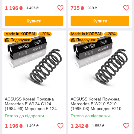
К+Ф Німеччина
1 196
735
₴
₴
1 495 ₴
919 ₴
Купити
Купити
Made in KOREA!
–20%
Made in KOREA!
–20%
Подарунок
Подарунок
ACSUSS Korea! Пружина
ACSUSS Korea! Пружина
Mercedes E W124 C124
Mercedes E W210 S210
(1984-96) Мерседес Е 124.
(1995-03) Мерседес Е210.
Задня. 4256803 , RD5084 ,
Передня. 4056824 , RA1930 ,
Готово до відправки
Готово до відправки
996072. Аксусс Корея
997799. Аксусс Корея
1 196
1 242
₴
₴
1 495 ₴
1 553 ₴