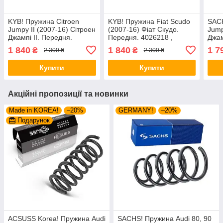
KYB! Пружина Citroen
KYB! Пружина Fiat Scudo
SACH
Jumpy II (2007-16) Сітроен
(2007-16) Фіат Скудо.
Jump
Джампі II. Передня.
Передня. 4026218 ,
Джам
4026218 , RA3551 ,
RA3551 , 993235. Каяба
4026
1 840
1 840
1 7
₴
₴
2 300 ₴
2 300 ₴
993235. Каяба
9932
Купити
Купити
Акційні пропозиції та новинки
Made in KOREA!
–20%
GERMANY!
–20%
Подарунок
ACSUSS Korea! Пружина Audi
SACHS! Пружина Audi 80, 90