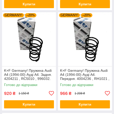
Купити
Купити
GERMANY!
–20%
GERMANY!
–20%
K+F Germany! Пружина Audi
K+F Germany! Пружина Audi
A4 (1994-00) Ауді А4. Задня.
A4 (1994-00) Ауді А4.
4204211 , RC5010 , 996032.
Передня. 4004236 , RH1021 ,
К+Ф Німеччина
997520. К+Ф Німеччина
Готово до відправки
Готово до відправки
920
966
₴
₴
1 150 ₴
1 208 ₴
Купити
Купити