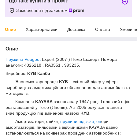
Що таке купити з Пром?
Замовлення під захистом
Опис
Характеристики
Доставка
Оплата
Умови п
Опис
Пружина Peugeot
Expert (2007-) Пежо Експерт. Номера
аналоги: 4026218 , RA3551 , 993235.
Виробник:
KYB Каяба
Японська корпорація
KYB
– світовий лідер у сфері
виробництва амортизаційного обладнання для автомобілів та
мотоциклів.
Компанія
KAYABA
заснована у 1947 році. Головний офіс
розташований у Токіо (Японія). А з 2005 року вся планета
знає продукцію під зміненою назвою
KYB
.
Амортизатори, стійки,
пружини підвіски, оп
ори
амортизаторів, пильовики з відбійниками KAYABA давно
встановлюються на конвеєрах провідних автовиробників: