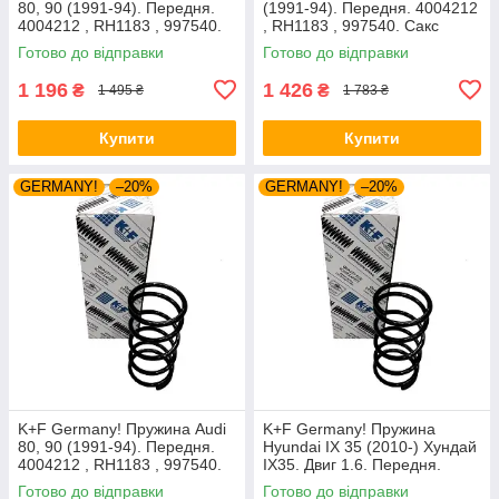
80, 90 (1991-94). Передня.
(1991-94). Передня. 4004212
4004212 , RH1183 , 997540.
, RH1183 , 997540. Сакс
Аксусс Корея
Готово до відправки
Готово до відправки
1 196
1 426
₴
₴
1 495 ₴
1 783 ₴
Купити
Купити
GERMANY!
–20%
GERMANY!
–20%
K+F Germany! Пружина Audi
K+F Germany! Пружина
80, 90 (1991-94). Передня.
Hyundai IX 35 (2010-) Хундай
4004212 , RH1183 , 997540.
IX35. Двиг 1.6. Передня.
К+Ф Німеччина
4037261 , RA3461 , 998967.
Готово до відправки
Готово до відправки