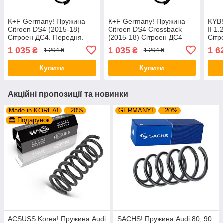
K+F Germany! Пружина
K+F Germany! Пружина
KYB!
Citroen DS4 (2015-18)
Citroen DS4 Crossback
II 1
Сітроен ДС4. Передня.
(2015-18) Сітроен ДС4
Сітр
4066781 , RA3414 ,
Кросбек. Передня.
4066
1 035
1 035
1 6
₴
₴
1 294 ₴
1 294 ₴
993326. К+Ф Німеччина
4066781 , RA3414 ,
9933
993326. К+Ф Німеччина
Купити
Купити
Акційні пропозиції та новинки
Made in KOREA!
–20%
GERMANY!
–20%
Подарунок
ACSUSS Korea! Пружина Audi
SACHS! Пружина Audi 80, 90