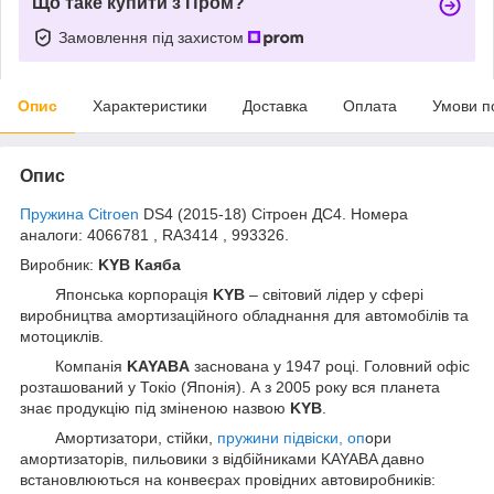
Що таке купити з Пром?
Замовлення під захистом
Опис
Характеристики
Доставка
Оплата
Умови п
Опис
Пружина Citroen
DS4 (2015-18) Сітроен ДС4. Номера
аналоги: 4066781 , RA3414 , 993326.
Виробник:
KYB Каяба
Японська корпорація
KYB
– світовий лідер у сфері
виробництва амортизаційного обладнання для автомобілів та
мотоциклів.
Компанія
KAYABA
заснована у 1947 році. Головний офіс
розташований у Токіо (Японія). А з 2005 року вся планета
знає продукцію під зміненою назвою
KYB
.
Амортизатори, стійки,
пружини підвіски, оп
ори
амортизаторів, пильовики з відбійниками KAYABA давно
встановлюються на конвеєрах провідних автовиробників: