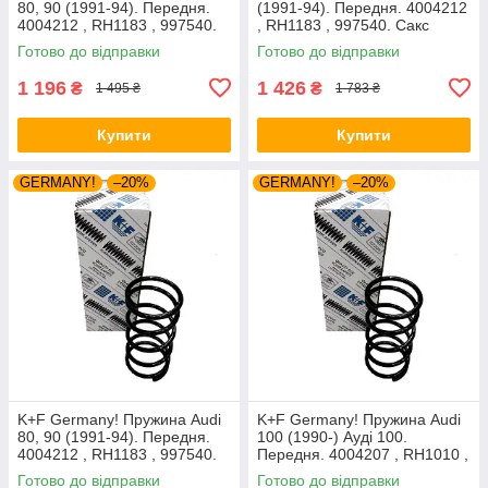
80, 90 (1991-94). Передня.
(1991-94). Передня. 4004212
4004212 , RH1183 , 997540.
, RH1183 , 997540. Сакс
Аксусс Корея
Готово до відправки
Готово до відправки
1 196
1 426
₴
₴
1 495 ₴
1 783 ₴
Купити
Купити
GERMANY!
–20%
GERMANY!
–20%
K+F Germany! Пружина Audi
K+F Germany! Пружина Audi
80, 90 (1991-94). Передня.
100 (1990-) Ауді 100.
4004212 , RH1183 , 997540.
Передня. 4004207 , RH1010 ,
К+Ф Німеччина
997224. К+Ф Німеччина
Готово до відправки
Готово до відправки