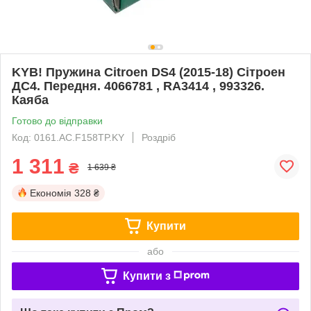
KYB! Пружина Citroen DS4 (2015-18) Сітроен
ДС4. Передня. 4066781 , RA3414 , 993326.
Каяба
Готово до відправки
Код: 0161.AC.F158TP.KY
Роздріб
1 311
₴
1 639 ₴
Економія
328 ₴
Купити
або
Купити з