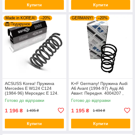
Купити
Купити
Made in KOREA!
–20%
GERMANY!
–20%
Подарунок
ACSUSS Korea! Пружина
K+F Germany! Пружина Audi
Mercedes E W124 C124
A6 Avant (1994-97) Ауді А6
(1984-96) Мерседес Е 124.
Авант. Передня. 4004207 ,
Задня. 4256803 , RD5084 ,
RH1010 , 997224. К+Ф
Готово до відправки
Готово до відправки
996072. Аксусс Корея
Німеччина
1 196
1 195
₴
₴
1 495 ₴
1 494 ₴
Купити
Купити