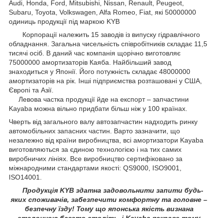
Audi, Honda, Ford, Mitsubishi, Nissan, Renault, Peugeot,
Subaru, Toyota, Volkswagen, Alfa Romeo, Fiat, які 50000000
одиниць продукції під маркою KYB
Корпорації належить 15 заводів із випуску гідравлічного
обладнання. Загальна чисельність співробітників складає 11,5
тисячі осіб. В даний час компанія щорічно виготовляє
75000000 амортизаторів Каяба. Найбільший завод
знаходиться у Японії. Його потужність складає 48000000
амортизаторів на рік. Інші підприємства розташовані у США,
Європі та Азії.
Левова частка продукції йде на експорт – запчастини
Kayaba можна вільно придбати більш ніж у 100 країнах.
Чверть від загального валу автозапчастин надходить ринку
автомобільних запасних частин. Варто зазначити, що
незалежно від країни виробництва, всі амортизатори Kayaba
виготовляються за єдиною технологією і на тих самих
виробничих лініях. Все виробництво сертифіковано за
міжнародними стандартами якості: QS9000, ISO9001,
ISO14001.
Продукція KYB здатна задовольнити запити будь-
яких споживачів, забезпечити комфортну та головне –
безпечну їзду! Тому що японська якість визнана
еталонною багато століть, і Kayaba яскраве тому