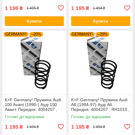
1 196
1 195
₴
₴
1 495 ₴
1 494 ₴
Купити
Купити
GERMANY!
–20%
GERMANY!
–20%
K+F Germany! Пружина Audi
K+F Germany! Пружина Audi
100 Avant (1990-) Ауді 100
A6 (1994-97) Ауді А6.
Авант. Передня. 4004207 ,
Передня. 4004207 , RH1010 ,
RH1010 , 997224. К+Ф
997224. К+Ф Німеччина
Готово до відправки
Готово до відправки
Німеччина
1 195
1 195
₴
₴
1 494 ₴
1 494 ₴