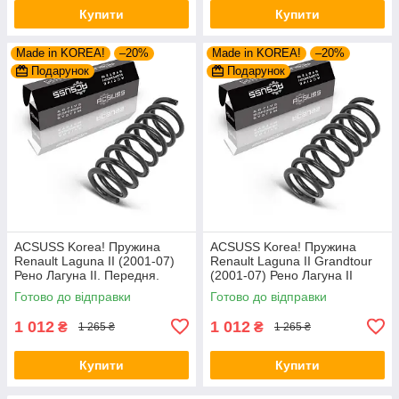
Купити
Купити
Made in KOREA!
–20%
Made in KOREA!
–20%
Подарунок
Подарунок
ACSUSS Korea! Пружина
ACSUSS Korea! Пружина
Renault Laguna II (2001-07)
Renault Laguna II Grandtour
Рено Лагуна II. Передня.
(2001-07) Рено Лагуна II
4072936 , RH2710 , 997898.
Грандтур. Передня. 4072936
Готово до відправки
Готово до відправки
Аксусс Корея
, RH2710 , 997898. Аксусс
1 012
1 012
₴
₴
1 265 ₴
1 265 ₴
Купити
Купити