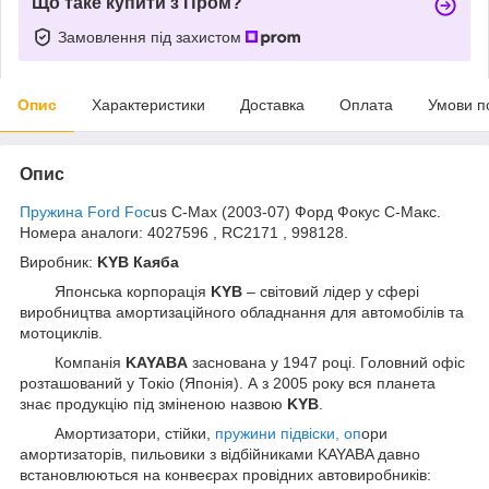
Що таке купити з Пром?
Замовлення під захистом
Опис
Характеристики
Доставка
Оплата
Умови п
Опис
Пружина Ford Foc
us C-Max (2003-07) Форд Фокус С-Макс.
Номера аналоги: 4027596 , RC2171 , 998128.
Виробник:
KYB Каяба
Японська корпорація
KYB
– світовий лідер у сфері
виробництва амортизаційного обладнання для автомобілів та
мотоциклів.
Компанія
KAYABA
заснована у 1947 році. Головний офіс
розташований у Токіо (Японія). А з 2005 року вся планета
знає продукцію під зміненою назвою
KYB
.
Амортизатори, стійки,
пружини підвіски, оп
ори
амортизаторів, пильовики з відбійниками KAYABA давно
встановлюються на конвеєрах провідних автовиробників: