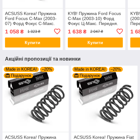
ACSUSS Korea! Пружина
KYB! Пружина Ford Focus
KYB!
Ford Focus C-Max (2003-
C-Max (2003-10) Форд
(200
07) Форд Фокус С-Макс.
Фокус Ц-Макс. Передня.
Пере
Передня. 4027596 ,
4027644 , RC3468 ,
RC21
1 058
1 638
1 6
₴
₴
1 323 ₴
2 047 ₴
RC2171 , 998128. Аксусс
998127 Каяба
Корея
Купити
Купити
Акційні пропозиції та новинки
Made in KOREA!
–20%
Made in KOREA!
–20%
Подарунок
Подарунок
ACSUSS Korea! Пружина
ACSUSS Korea! Пружина Fiat