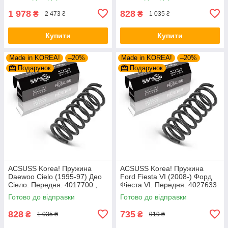
Корея
Корея
1 978
828
₴
₴
2 473 ₴
1 035 ₴
Купити
Купити
Made in KOREA!
–20%
Made in KOREA!
–20%
Подарунок
Подарунок
ACSUSS Korea! Пружина
ACSUSS Korea! Пружина
Daewoo Cielo (1995-97) Део
Ford Fiesta VI (2008-) Форд
Сіело. Передня. 4017700 ,
Фіеста VI. Передня. 4027633
RH1651 , 997761. Аксусс
, RH2825 , 998927. Аксусс
Готово до відправки
Готово до відправки
Корея
Корея
828
735
₴
₴
1 035 ₴
919 ₴