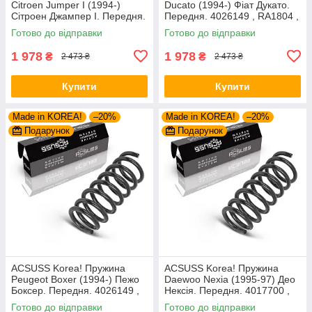
Citroen Jumper I (1994-)
Ducato (1994-) Фіат Дукато.
Сітроен Джампер I. Передня.
Передня. 4026149 , RA1804 ,
4026149 , RA1804 , 997921.
997921. Аксусс Корея
Готово до відправки
Готово до відправки
Аксусс Корея
1 978
1 978
₴
₴
2 473 ₴
2 473 ₴
Купити
Купити
Made in KOREA!
–20%
Made in KOREA!
–20%
Подарунок
Подарунок
ACSUSS Korea! Пружина
ACSUSS Korea! Пружина
Peugeot Boxer (1994-) Пежо
Daewoo Nexia (1995-97) Део
Боксер. Передня. 4026149 ,
Нексія. Передня. 4017700 ,
RA1804 , 997921. Аксусс
RH1651 , 997761. Аксусс
Готово до відправки
Готово до відправки