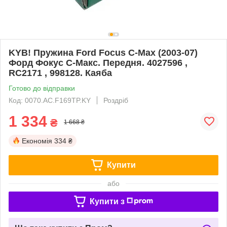
KYB! Пружина Ford Focus C-Max (2003-07)
Форд Фокус С-Макс. Передня. 4027596 ,
RC2171 , 998128. Каяба
Готово до відправки
Код: 0070.AC.F169TP.KY
Роздріб
1 334
₴
1 668 ₴
Економія
334 ₴
Купити
або
Купити з