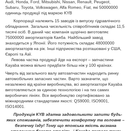
Audi, Honda, Ford, Mitsubishi, Nissan, Renault, Peugeot,
Subaru, Toyota, Volkswagen, Alfa Romeo, Fiat, які 50000000
одиниць продукції під маркою KYB
Корпорації належить 15 заводів із випуску гідравлічного
обладнання. Загальна чисельність співробітників складає 11,5
тисячі осіб. В даний час компанія щорічно виготовляє
75000000 амортизаторів Каяба. Найбільший завод
знаходиться у Японії. Його потужність складає 48000000
амортизаторів на рік. Інші підприємства розташовані у США,
Європі та Азії.
Левова частка продукції йде на експорт – запчастини
Kayaba можна вільно придбати більш ніж у 100 країнах.
Чверть від загального валу автозапчастин надходить ринку
автомобільних запасних частин. Варто зазначити, що
незалежно від країни виробництва, всі амортизатори Kayaba
виготовляються за єдиною технологією і на тих самих
виробничих лініях. Все виробництво сертифіковано за
міжнародними стандартами якості: QS9000, ISO9001,
ISO14001.
Продукція KYB здатна задовольнити запити будь-
яких споживачів, забезпечити комфортну та головне –
безпечну їзду! Тому що японська якість визнана
еталонною багато століть, і Kayaba яскраве тому