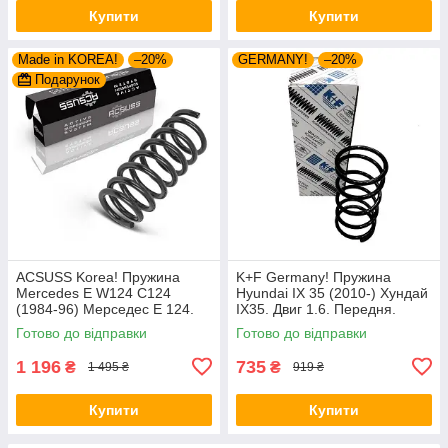
Купити
Купити
Made in KOREA!
–20%
GERMANY!
–20%
Подарунок
ACSUSS Korea! Пружина
K+F Germany! Пружина
Mercedes E W124 C124
Hyundai IX 35 (2010-) Хундай
(1984-96) Мерседес Е 124.
IX35. Двиг 1.6. Передня.
Задня. 4256803 , RD5084 ,
4037261 , RA3461 , 998967.
Готово до відправки
Готово до відправки
996072. Аксусс Корея
К+Ф Німеччина
1 196
735
₴
₴
1 495 ₴
919 ₴
Купити
Купити