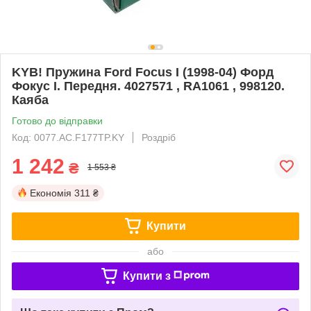
KYB! Пружина Ford Focus I (1998-04) Форд
Фокус I. Передня. 4027571 , RA1061 , 998120.
Каяба
Готово до відправки
Код: 0077.AC.F177TP.KY
Роздріб
1 242
₴
1 553 ₴
Економія
311 ₴
Купити
або
Купити з