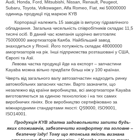
Audi, Honda, Ford, Mitsubishi, Nissan, Renault, Peugeot,
Subaru, Toyota, Volkswagen, Alfa Romeo, Fiat, які 50000000
одиниць продукції під маркою KYB
Корпорації належить 15 заводів із випуску гідравлічного
обладнання. Загальна чисельність співробітників складає 11,5
тисячі осіб. В даний час компанія щорічно виготовляє
75000000 амортизаторів Каяба. Найбільший завод
знаходиться у Японії. Його потужність складає 48000000
амортизаторів на рік. Інші підприємства розташовані у США,
Європі та Азії.
Левова частка продукції йде на експорт – запчастини
Kayaba можна вільно придбати більш ніж у 100 країнах.
Чверть від загального валу автозапчастин надходить ринку
автомобільних запасних частин. Варто зазначити, що
незалежно від країни виробництва, всі амортизатори Kayaba
виготовляються за єдиною технологією і на тих самих
виробничих лініях. Все виробництво сертифіковано за
міжнародними стандартами якості: QS9000, ISO9001,
ISO14001.
Продукція KYB здатна задовольнити запити будь-
яких споживачів, забезпечити комфортну та головне –
безпечну їзду! Тому що японська якість визнана
еталонною багато століть, і Kayaba яскраве тому