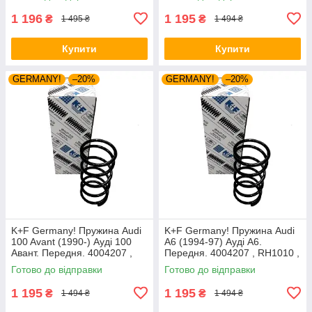
1 196
1 195
₴
₴
1 495 ₴
1 494 ₴
Купити
Купити
GERMANY!
–20%
GERMANY!
–20%
K+F Germany! Пружина Audi
K+F Germany! Пружина Audi
100 Avant (1990-) Ауді 100
A6 (1994-97) Ауді А6.
Авант. Передня. 4004207 ,
Передня. 4004207 , RH1010 ,
RH1010 , 997224. К+Ф
997224. К+Ф Німеччина
Готово до відправки
Готово до відправки
Німеччина
1 195
1 195
₴
₴
1 494 ₴
1 494 ₴