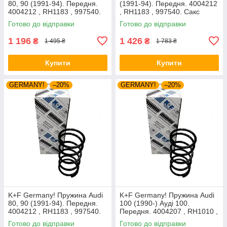
80, 90 (1991-94). Передня.
(1991-94). Передня. 4004212
4004212 , RH1183 , 997540.
, RH1183 , 997540. Сакс
Аксусс Корея
Готово до відправки
Готово до відправки
1 196
1 426
₴
₴
1 495 ₴
1 783 ₴
Купити
Купити
GERMANY!
–20%
GERMANY!
–20%
K+F Germany! Пружина Audi
K+F Germany! Пружина Audi
80, 90 (1991-94). Передня.
100 (1990-) Ауді 100.
4004212 , RH1183 , 997540.
Передня. 4004207 , RH1010 ,
К+Ф Німеччина
997224. К+Ф Німеччина
Готово до відправки
Готово до відправки