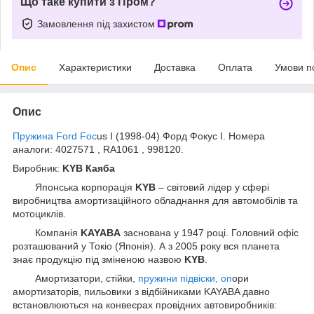
Що таке купити з Пром?
Замовлення під захистом
Опис
Характеристики
Доставка
Оплата
Умови п
Опис
Пружина Ford Foc
us I (1998-04) Форд Фокус I. Номера
аналоги: 4027571 , RA1061 , 998120.
Виробник:
KYB Каяба
Японська корпорація
KYB
– світовий лідер у сфері
виробництва амортизаційного обладнання для автомобілів та
мотоциклів.
Компанія
KAYABA
заснована у 1947 році. Головний офіс
розташований у Токіо (Японія). А з 2005 року вся планета
знає продукцію під зміненою назвою
KYB
.
Амортизатори, стійки,
пружини підвіски, оп
ори
амортизаторів, пильовики з відбійниками KAYABA давно
встановлюються на конвеєрах провідних автовиробників: