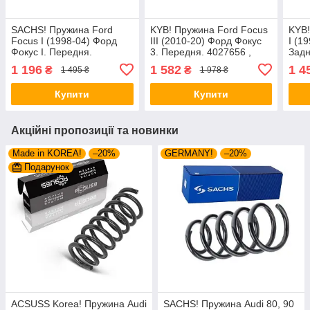
SACHS! Пружина Ford
KYB! Пружина Ford Focus
KYB!
Focus I (1998-04) Форд
III (2010-20) Форд Фокус
I (1
Фокус I. Передня.
3. Передня. 4027656 ,
Задн
4027571 , RA1061 ,
RA3444 , 998935 Каяба
9967
1 196
1 582
1 4
₴
₴
1 495 ₴
1 978 ₴
998120. Сакс
Купити
Купити
Акційні пропозиції та новинки
Made in KOREA!
–20%
GERMANY!
–20%
Подарунок
ACSUSS Korea! Пружина Audi
SACHS! Пружина Audi 80, 90