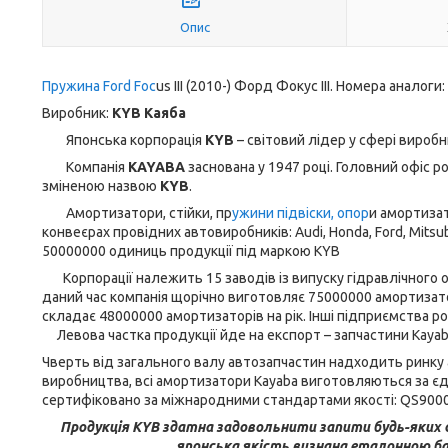
Опис
Пружина Ford Foc
us III (2010-) Форд Фокус III. Номера аналоги
Виробник:
KYB Каяба
Японська корпорація
KYB
– світовий лідер у сфері вироб
Компанія
KAYABA
заснована у 1947 році. Головний офіс ро
зміненою назвою
KYB
.
Амортизатори, стійки, пр
ужини підвіски, опор
и амортиза
конвеєрах провідних автовиробників: Audi, Honda, Ford, Mitsubish
50000000 одиниць продукції під маркою KYB
Корпорації належить 15 заводів із випуску гідравлічного обл
даний час компанія щорічно виготовляє 75000000 амортизато
складає 48000000 амортизаторів на рік. Інші підприємства роз
Левова частка продукції йде на експорт – запчастини Kayaba
Чверть від загального валу автозапчастин надходить ринку 
виробництва, всі амортизатори Kayaba виготовляються за єд
сертифіковано за міжнародними стандартами якості: QS9000,
Продукція KYB здатна задовольнити запити будь-яких сп
японська якість визнана еталонною ба