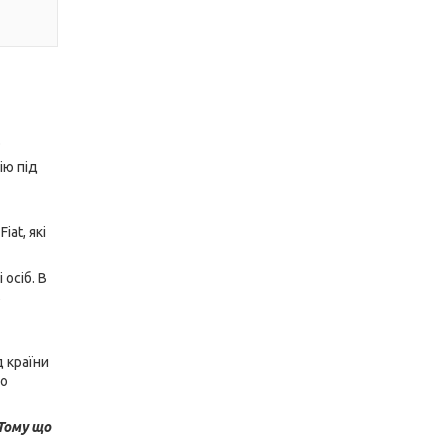
.
ію під
iat, які
осіб. В
ь
 країни
во
Тому що