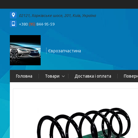
02121, Харківське шосе, 201, Київ, Україна
+380
(95)
844-95-59
Єврозапчастина
Головна
Товари
Доставка і оплата
Поверн