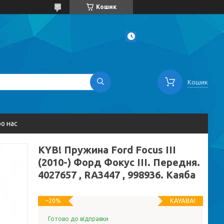
Кошик
Кошик
о нас
KYB! Пружина Ford Focus III
(2010-) Форд Фокус III. Передня.
4027657 , RA3447 , 998936. Каяба
KAYABA!
–20%
Готово до відправки