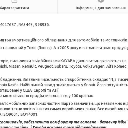
Характеристики
Інформація для замовлення
: 4027657 , RA3447 , 998936.
ництва амортизаційного обладнання для автомобілів та мотоциклів
зташований у Токіо (Японія). А з 2005 року вся планета знає продукц
торів, пильовики з відбійниками KAYABA давно встановлюються на
i, Nissan, Renault, Peugeot, Subaru, Toyota, Volkswagen, Alfa Romeo, F
аднання. Загальна чисельність співробітників складає 11,5 тисячі 
рів Каяба. Найбільший завод знаходиться у Японії. Його потужніст
ташовані у США, Європі та Азії.
 можна вільно придбати більш ніж у 100 країнах.
автомобільних запасних частин. Варто зазначити, що незалежно від
иною технологією і на тих самих виробничих лініях. Все виробницт
 ISO9001, ISO14001.
оживачів, забезпечити комфортну та головне – безпечну їзду! 
гато століть, і Kayaba яскраве тому підтвердження!