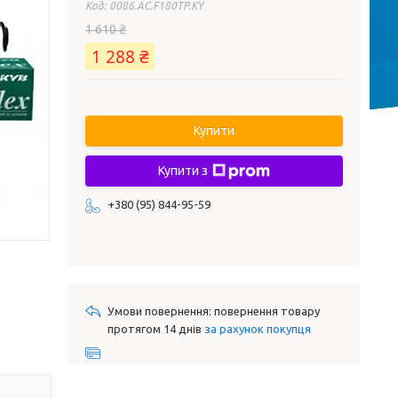
Код:
0086.AC.F180TP.KY
1 610 ₴
1 288 ₴
Купити
Купити з
+380 (95) 844-95-59
повернення товару
протягом 14 днів
за рахунок покупця