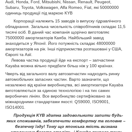
Audi, Honda, Ford, Mitsubishi, Nissan, Renault, Peugeot,
Subaru, Toyota, Volkswagen, Alfa Romeo, Fiat, які 50000000
одиниць продукції під маркою KYB
Корпорації належить 15 заводів із випуску гідравлічного
обладнання. Загальна чисельність співробітників складає 11,5
тисячі осіб. В даний час компанія щорічно виготовляє
75000000 амортизаторів Каяба. Найбільший завод
знаходиться у Японії. Його потужність складає 48000000
амортизаторів на рік. Інші підприємства розташовані у США,
Європі та Азії.
Левова частка продукції йде на експорт – запчастини
Kayaba можна вільно придбати більш ніж у 100 країнах.
Чверть від загального валу автозапчастин надходить ринку
автомобільних запасних частин. Варто зазначити, що
незалежно від країни виробництва, всі амортизатори Kayaba
виготовляються за єдиною технологією і на тих самих
виробничих лініях. Все виробництво сертифіковано за
міжнародними стандартами якості: QS9000, ISO9001,
ISO14001.
Продукція KYB здатна задовольнити запити будь-
яких споживачів, забезпечити комфортну та головне –
безпечну їзду! Тому що японська якість визнана
еталонною багато століть, і Kayaba яскраве тому