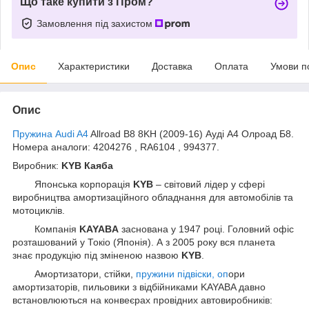
Що таке купити з Пром?
Замовлення під захистом
Опис
Характеристики
Доставка
Оплата
Умови п
Опис
Пружина Audi A4
Allroad B8 8KH (2009-16) Ауді А4 Олроад Б8.
Номера аналоги: 4204276 , RA6104 , 994377.
Виробник:
KYB Каяба
Японська корпорація
KYB
– світовий лідер у сфері
виробництва амортизаційного обладнання для автомобілів та
мотоциклів.
Компанія
KAYABA
заснована у 1947 році. Головний офіс
розташований у Токіо (Японія). А з 2005 року вся планета
знає продукцію під зміненою назвою
KYB
.
Амортизатори, стійки,
пружини підвіски, оп
ори
амортизаторів, пильовики з відбійниками KAYABA давно
встановлюються на конвеєрах провідних автовиробників: