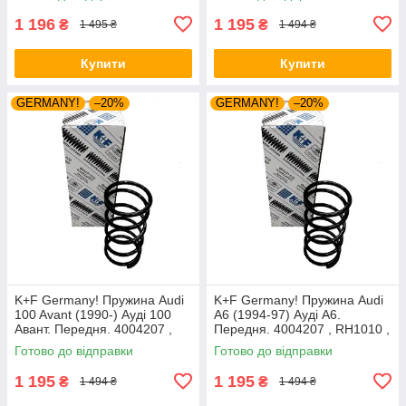
1 196
1 195
₴
₴
1 495 ₴
1 494 ₴
Купити
Купити
GERMANY!
–20%
GERMANY!
–20%
K+F Germany! Пружина Audi
K+F Germany! Пружина Audi
100 Avant (1990-) Ауді 100
A6 (1994-97) Ауді А6.
Авант. Передня. 4004207 ,
Передня. 4004207 , RH1010 ,
RH1010 , 997224. К+Ф
997224. К+Ф Німеччина
Готово до відправки
Готово до відправки
Німеччина
1 195
1 195
₴
₴
1 494 ₴
1 494 ₴