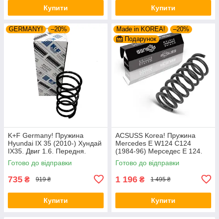
Купити
Купити
GERMANY!
–20%
Made in KOREA!
–20%
Подарунок
K+F Germany! Пружина
ACSUSS Korea! Пружина
Hyundai IX 35 (2010-) Хундай
Mercedes E W124 C124
IX35. Двиг 1.6. Передня.
(1984-96) Мерседес Е 124.
4037261 , RA3461 , 998967.
Задня. 4256803 , RD5084 ,
Готово до відправки
Готово до відправки
К+Ф Німеччина
996072. Аксусс Корея
735
1 196
₴
₴
919 ₴
1 495 ₴
Купити
Купити