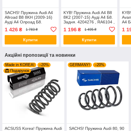
SACHS! Пружина Audi A4
KYB! Пружина Audi A4 B8
KYB!
Allroad B8 8KH (2009-16)
8K2 (2007-15) Ауді А4 Б8.
Avan
Ауді А4 Олроад Б8.
Задня. 4204276 , RA6104 ,
А4 Б
Передня. 4004289 ,
994377. Каяба
4204
1 426
1 196
1 1
₴
₴
1 783 ₴
1 495 ₴
RA3798 , 993124. Сакс
9943
Купити
Купити
Акційні пропозиції та новинки
Made in KOREA!
–20%
GERMANY!
–20%
Подарунок
ACSUSS Korea! Пружина Audi
SACHS! Пружина Audi 80, 90