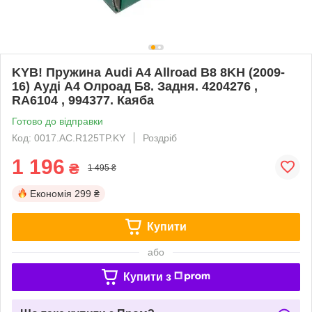
KYB! Пружина Audi A4 Allroad B8 8KH (2009-
16) Ауді А4 Олроад Б8. Задня. 4204276 ,
RA6104 , 994377. Каяба
Готово до відправки
Код: 0017.AC.R125TP.KY
Роздріб
1 196
₴
1 495 ₴
Економія
299 ₴
Купити
або
Купити з