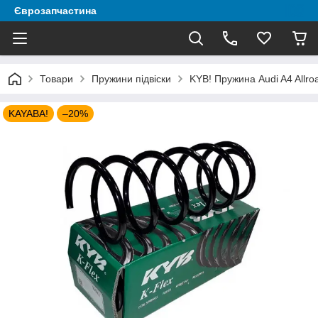
Єврозапчастина
Товари
Пружини підвіски
KYB! Пружина Audi A4 Allro
KAYABA!
–20%