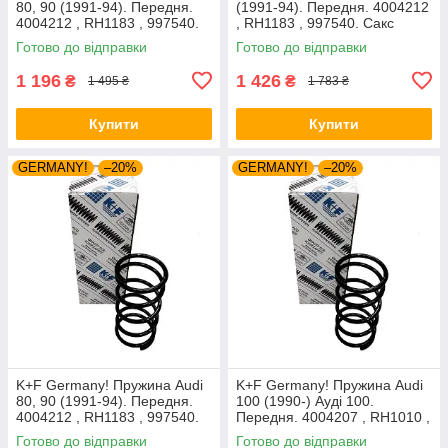
80, 90 (1991-94). Передня.
(1991-94). Передня. 4004212
4004212 , RH1183 , 997540.
, RH1183 , 997540. Сакс
Аксусс Корея
Готово до відправки
Готово до відправки
1 196
1 426
₴
₴
1 495 ₴
1 783 ₴
Купити
Купити
GERMANY!
–20%
GERMANY!
–20%
K+F Germany! Пружина Audi
K+F Germany! Пружина Audi
80, 90 (1991-94). Передня.
100 (1990-) Ауді 100.
4004212 , RH1183 , 997540.
Передня. 4004207 , RH1010 ,
К+Ф Німеччина
997224. К+Ф Німеччина
Готово до відправки
Готово до відправки