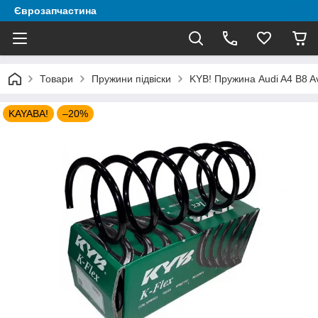
Єврозапчастина
Товари
Пружини підвіски
KYB! Пружина Audi A4 B8 Av
KAYABA!
–20%