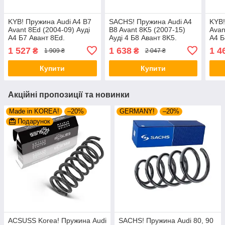
KYB! Пружина Audi A4 B7
SACHS! Пружина Audi A4
KYB!
Avant 8Ed (2004-09) Ауді
B8 Avant 8K5 (2007-15)
Avan
А4 Б7 Авант 8Ed.
Ауді 4 Б8 Авант 8K5.
А4 Б
Передня. 4004269 ,
Задня. 4204276 , RA6104 ,
Пере
1 527
1 638
1 4
₴
₴
1 909 ₴
2 047 ₴
RH2075 , 998421 Каяба
994378 Сакс
RA37
Купити
Купити
Акційні пропозиції та новинки
Made in KOREA!
–20%
GERMANY!
–20%
Подарунок
ACSUSS Korea! Пружина Audi
SACHS! Пружина Audi 80, 90