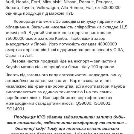
Audi, Honda, Ford, Mitsubishi, Nissan, Renault, Peugeot,
Subaru, Toyota, Volkswagen, Alfa Romeo, Fiat, які 50000000
одиниць продукції під маркою KYB
Корпорації належить 15 заводів із випуску гідравлічного
обладнання. Загальна чисельність співробітників складає 11,5
тисячі осіб. В даний час компанія щорічно виготовляє
75000000 амортизаторів Каяба. Найбільший завод
знаходиться у Японії. Його потужність складає 48000000
амортизаторів на рік. Інші підприємства розташовані у США,
Європі та Азії.
Левова частка продукції йде на експорт – запчастини
Kayaba можна вільно придбати більш ніж у 100 країнах.
Чверть від загального валу автозапчастин надходить ринку
автомобільних запасних частин. Варто зазначити, що
незалежно від країни виробництва, всі амортизатори Kayaba
виготовляються за єдиною технологією і на тих самих
виробничих лініях. Все виробництво сертифіковано за
міжнародними стандартами якості: QS9000, ISO9001,
ISO14001.
Продукція KYB здатна задовольнити запити будь-
яких споживачів, забезпечити комфортну та головне –
безпечну їзду! Тому що японська якість визнана
еталонною багато століть, і Kayaba яскраве тому