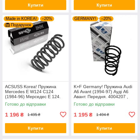
Купити
Купити
Made in KOREA!
–20%
GERMANY!
–20%
Подарунок
ACSUSS Korea! Пружина
K+F Germany! Пружина Audi
Mercedes E W124 C124
A6 Avant (1994-97) Ауді А6
(1984-96) Мерседес Е 124.
Авант. Передня. 4004207 ,
Задня. 4256803 , RD5084 ,
RH1010 , 997224. К+Ф
Готово до відправки
Готово до відправки
996072. Аксусс Корея
Німеччина
1 196
1 195
₴
₴
1 495 ₴
1 494 ₴
Купити
Купити