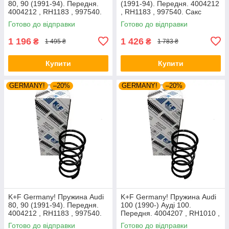
80, 90 (1991-94). Передня.
(1991-94). Передня. 4004212
4004212 , RH1183 , 997540.
, RH1183 , 997540. Сакс
Аксусс Корея
Готово до відправки
Готово до відправки
1 196
1 426
₴
₴
1 495 ₴
1 783 ₴
Купити
Купити
GERMANY!
–20%
GERMANY!
–20%
K+F Germany! Пружина Audi
K+F Germany! Пружина Audi
80, 90 (1991-94). Передня.
100 (1990-) Ауді 100.
4004212 , RH1183 , 997540.
Передня. 4004207 , RH1010 ,
К+Ф Німеччина
997224. К+Ф Німеччина
Готово до відправки
Готово до відправки