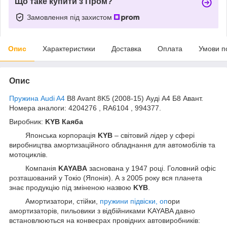
Що таке купити з Пром?
Замовлення під захистом
Опис
Характеристики
Доставка
Оплата
Умови п
Опис
Пружина Audi A4
B8 Avant 8K5 (2008-15) Ауді А4 Б8 Авант.
Номера аналоги: 4204276 , RA6104 , 994377.
Виробник:
KYB Каяба
Японська корпорація
KYB
– світовий лідер у сфері
виробництва амортизаційного обладнання для автомобілів та
мотоциклів.
Компанія
KAYABA
заснована у 1947 році. Головний офіс
розташований у Токіо (Японія). А з 2005 року вся планета
знає продукцію під зміненою назвою
KYB
.
Амортизатори, стійки,
пружини підвіски, оп
ори
амортизаторів, пильовики з відбійниками KAYABA давно
встановлюються на конвеєрах провідних автовиробників: