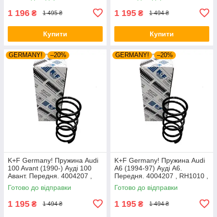
1 196
1 195
₴
₴
1 495 ₴
1 494 ₴
Купити
Купити
GERMANY!
–20%
GERMANY!
–20%
K+F Germany! Пружина Audi
K+F Germany! Пружина Audi
100 Avant (1990-) Ауді 100
A6 (1994-97) Ауді А6.
Авант. Передня. 4004207 ,
Передня. 4004207 , RH1010 ,
RH1010 , 997224. К+Ф
997224. К+Ф Німеччина
Готово до відправки
Готово до відправки
Німеччина
1 195
1 195
₴
₴
1 494 ₴
1 494 ₴