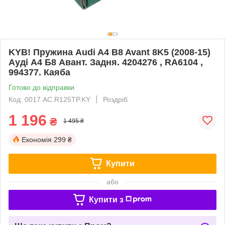
KYB! Пружина Audi A4 B8 Avant 8K5 (2008-15)
Ауді А4 Б8 Авант. Задня. 4204276 , RA6104 ,
994377. Каяба
Готово до відправки
Код: 0017.AC.R125TP.KY
Роздріб
1 196
₴
1 495 ₴
Економія
299 ₴
Купити
або
Купити з