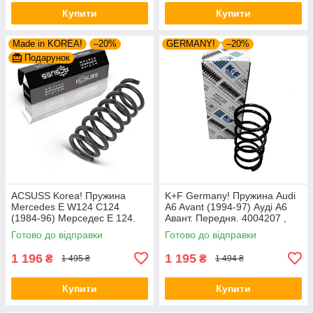
Купити
Купити
Made in KOREA!
–20%
GERMANY!
–20%
Подарунок
ACSUSS Korea! Пружина
K+F Germany! Пружина Audi
Mercedes E W124 C124
A6 Avant (1994-97) Ауді А6
(1984-96) Мерседес Е 124.
Авант. Передня. 4004207 ,
Задня. 4256803 , RD5084 ,
RH1010 , 997224. К+Ф
Готово до відправки
Готово до відправки
996072. Аксусс Корея
Німеччина
1 196
1 195
₴
₴
1 495 ₴
1 494 ₴
Купити
Купити