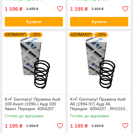
1 196
1 195
₴
₴
1 495 ₴
1 494 ₴
Купити
Купити
GERMANY!
–20%
GERMANY!
–20%
K+F Germany! Пружина Audi
K+F Germany! Пружина Audi
100 Avant (1990-) Ауді 100
A6 (1994-97) Ауді А6.
Авант. Передня. 4004207 ,
Передня. 4004207 , RH1010 ,
RH1010 , 997224. К+Ф
997224. К+Ф Німеччина
Готово до відправки
Готово до відправки
Німеччина
1 195
1 195
₴
₴
1 494 ₴
1 494 ₴