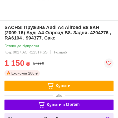
SACHS! Пружина Audi A4 Allroad B8 8KH
(2009-16) Ауді А4 Олроад Б8. Задня. 4204276 ,
RA6104 , 994377. Сакс
Готово до відправки
Код: 0017.AC.R125TP.SS
Роздріб
1 150
₴
1 438 ₴
Економія
288 ₴
Купити
або
Купити з