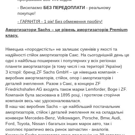
- Висилаємо
БЕЗ ПЕРЕДОПЛАТИ
- реальному
покупцю!
- ГАРАНТІЯ - 1 рік! Без обмеження пробігу!
Амортизатори Sachs – це рівень амортизаторів Premium
класу.
Німецька «породистість» не залишає сумнівів у якості та
надійності стійок амортизаторів Сакс. На сьогоднішній день це
одні з найбільш поширених і популярних у всіх регіонах
планети амортизатори (в тому числі і на території України)
З історії: бренд ZF Sachs GmbH – це німецька компанія -
виробник амортизаторів, стійок, опор і амортизаторів і
деталей зчеплення. Разом з Сакс, в концерн ZF
Friedrichshafen AG входять також марки Lemforder, Boge і ZF.
Компанія була заснована в 1895 році, і протягом сторіччя
компанія весь час удосконалювалася.
В наш час виробник Sachs – це найбільший постачальник
амортизаторів, стійок і
деталей зчеплення як на складальні
конвеєри Mercedes-Benz, Volkswagen, Porsche, Bmw, Audi,
Ford, Toyota, Nissan і багатьох інших марок авто, так і
охоплює практично весь ринок запчастин - аналогів.
Компанія Sachs виготовляє свою продукцію на 39 заводах у