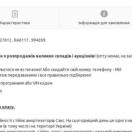
Характеристики
Інформація для замовлення
27612 , RA6117 , 994269.
з розпродажів великих складів і аукціонів!
(опту немає, на з
ватися не встигаємо! Або скидайте свій номер телефону - МИ
еж передзвонимо і все правильно підберемо!
 програмами або VIN кодом
!
 класу.
ійності стійок амортизаторів Сакс. На сьогоднішній день це одні з н
(в тому числі і на території України)
бник амортизаторів, стійок, опор і амортизаторів і деталей зчепленн