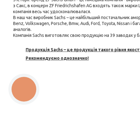
з Сакс, в концерн ZF Friedrichshafen AG входять також марки L
компанія весь час удосконалювалася.
В наш час виробник Sachs – це найбільший постачальник
амор
Benz, Volkswagen, Porsche, Bmw, Audi, Ford, Toyota, Nissan і 
аналогів.
Компанія Sachs виготовляє свою продукцію на 39 заводах у ба
Продукція Sachs – це продукція такого рівня якості
Рекомендуємо однозначно!
КНОПКА
ЗВ'ЯЗКУ