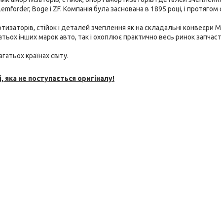
emforder, Boge і ZF. Компанія була заснована в 1895 році, і протягом 
тизаторів, стійок і
деталей зчеплення як на складальні конвеєри M
багатьох інших марок авто, так і охоплює практично весь ринок запчаст
гатьох країнах світу.
, яка не поступається оригіналу!